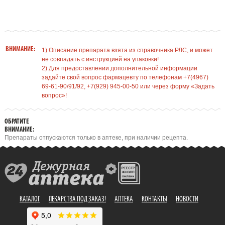
ВНИМАНИЕ:
1) Описание препарата взята из справочника РЛС, и может
не совпадать с инструкцией на упаковки!
2) Для предоставлении дополнительной информации
задайте свой вопрос фармацевту по телефонам +7(4967)
69-61-90/91/92, +7(929) 945-00-50 или через форму «Задать
вопрос»!
ОБРАТИТЕ
ВНИМАНИЕ:
Препараты отпускаются только в аптеке, при наличии рецепта.
КАТАЛОГ
ЛЕКАРСТВА ПОД ЗАКАЗ!
АПТЕКА
КОНТАКТЫ
НОВОСТИ