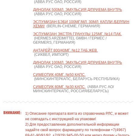
(АВВА РУС ОАО, РОССИЯ)
ДИНОЛАК 500МЛ. ЭМУЛЬСИЯ Д/ПРИЕМА ВНУТРЬ
(АВВА РУС ОАО, РОССИЯ)
ЭСПУМИЗАН БЭБИ 100МГ/МЛ. 30МЛ. КАПЛИ /БЕРЛИН
ХЕМИ/
(BERLIN-CHEMIE, ГЕРМАНИЯ)
ЭСПУМИЗАН ЭКСТРА ГРАНУЛЫ 125МГ. №14 ПАК.
(HERMES ARZEIMITTEL GMBH / ГЕРМЕС /
GERMERS, ГЕРМАНИЯ)
АНТАРЕЙТ 800/40МГ. №12 ТАБ.ЖЕВ.
(СИКВЕЛ, ИМПОРТ)
ДИНОЛАК 100МЛ. ЭМУЛЬСИЯ Д/ПРИЕМА ВНУТРЬ
(АВВА РУС ОАО, РОССИЯ)
СИМЕОТИК 40МГ. №50 КАПС.
(МИНСКИНТЕРКАПС, БЕЛАРУСЬ РЕСПУБЛИКА)
СИМЕОТИК 80МГ. №30 КАПС.
(АВВА РУС АО/
МИНСКИНТЕРКАПС, РОССИЯ/БЕЛАРУСЬ)
ВНИМАНИЕ:
1) Описание препарата взята из справочника РЛС, и может
не совпадать с инструкцией на упаковки!
2) Для предоставлении дополнительной информации
задайте свой вопрос фармацевту по телефонам +7(4967)
69-61-90/91/92, +7(929) 945-00-50 или через форму «Задать