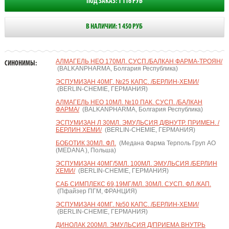
ПОД ЗАКАЗ: 1 116 РУБ
В НАЛИЧИИ: 1 450 РУБ
АЛМАГЕЛЬ НЕО 170МЛ. СУСП./БАЛКАН ФАРМА-ТРОЯН/
СИНОНИМЫ:
(BALKANPHARMA, Болгария Республика)
ЭСПУМИЗАН 40МГ. №25 КАПС. /БЕРЛИН-ХЕМИ/
(BERLIN-CHEMIE, ГЕРМАНИЯ)
АЛМАГЕЛЬ НЕО 10МЛ. №10 ПАК. СУСП. /БАЛКАН
ФАРМА/
(BALKANPHARMA, Болгария Республика)
ЭСПУМИЗАН Л 30МЛ. ЭМУЛЬСИЯ Д/ВНУТР. ПРИМЕН. /
БЕРЛИН ХЕМИ/
(BERLIN-CHEMIE, ГЕРМАНИЯ)
БОБОТИК 30МЛ. ФЛ.
(Медана Фарма Терполь Груп АО
(MEDANA ), Польша)
ЭСПУМИЗАН 40МГ/5МЛ. 100МЛ. ЭМУЛЬСИЯ /БЕРЛИН
ХЕМИ/
(BERLIN-CHEMIE, ГЕРМАНИЯ)
САБ СИМПЛЕКС 69,19МГ/МЛ. 30МЛ. СУСП. ФЛ./КАП.
(Пфайзер ПГМ, ФРАНЦИЯ)
ЭСПУМИЗАН 40МГ. №50 КАПС. /БЕРЛИН-ХЕМИ/
(BERLIN-CHEMIE, ГЕРМАНИЯ)
ДИНОЛАК 200МЛ. ЭМУЛЬСИЯ Д/ПРИЕМА ВНУТРЬ