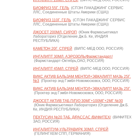
ИНГАЛИПТ 20МЛ. СПРЕЙ
(ВИПС-МЕД ООО, РОССИЯ)
БИОФРИЗ 55Г. ГЕЛЬ
(СПЭН ПАКАДЖИНГ СЕРВИС
ЛЛС, Соединенные Штаты Америки (США))
БИОФРИЗ 110Г. ГЕЛЬ
(СПЭН ПАКАДЖИНГ СЕРВИС
ЛЛС, Соединенные Штаты Америки (США))
ДЖОСЕТ 200МЛ. СИРОП
(Юник Фармасьютикал
Лабораториз (Отделение Дж.Б. Ке, ИНДИЯ
РЕСПУБЛИКА)
КАМЕТОН 20Г. СПРЕЙ
(ВИПС-МЕД ООО, РОССИЯ)
ИНГАЛИПТ 30МЛ. АЭРОЗОЛЬ/Фармстандарт/
(Фармстандарт-Октябрь,ОАО, РОССИЯ)
ИНГАЛИПТ 45МЛ. СПРЕЙ
(ВИПС-МЕД ООО, РОССИЯ)
ВИКС АКТИВ БАЛЬЗАМ МЕНТОЛ+ЭВКАЛИПТ МАЗЬ 25Г.
№3
(Проктер энд Гэмбл-Новомосковск, ООО, РОССИЯ)
ВИКС АКТИВ БАЛЬЗАМ МЕНТОЛ+ЭВКАЛИПТ МАЗЬ 25Г.
(Проктер энд Гэмбл-Новомосковск, ООО, РОССИЯ)
ДЖОСЕТ АКТИВ ТАБ.П/П/О 30МГ+100МГ+2МГ №30
(Юник Фармасьютикал Лабораториз (Отделение Дж.Б.
Ке, ИНДИЯ РЕСПУБЛИКА)
ПЕКТУСИН №20 ТАБ. Д/РАССАС /ВИФИТЕХ/
(ВИФИТЕХ
ЗАО, РОССИЯ)
ИНГАЛИПТУМ-УЛЬТРАВИРК 30МЛ. СПРЕЙ
(ГЕЛИНГХЕМ СПП, ГЕРМАНИЯ)