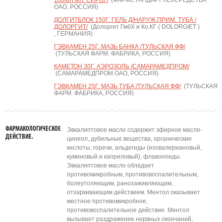
100МЛ.ФЛ. СИРОП
(ФАРМСТАНДАРТ ЛЕКСРЕДСТВА
ОАО, РОССИЯ)
ДОЛГИТБЛОК 150Г. ГЕЛЬ Д/НАРУЖ.ПРИМ. ТУБА /
ДОЛОРГИТ/
(Долоргит ГмбХ и Ко.КГ ( DOLORGIET )
, ГЕРМАНИЯ)
ГЭВКАМЕН 25Г. МАЗЬ БАНКА /ТУЛЬСКАЯ ФФ/
(ТУЛЬСКАЯ ФАРМ. ФАБРИКА, РОССИЯ)
КАМЕТОН 30Г. АЭРОЗОЛЬ /САМАРАМЕДПРОМ/
(САМАРАМЕДПРОМ ОАО, РОССИЯ)
ГЭВКАМЕН 25Г. МАЗЬ ТУБА /ТУЛЬСКАЯ ФФ/
(ТУЛЬСКАЯ
ФАРМ. ФАБРИКА, РОССИЯ)
ФАРМАКОЛОГИЧЕСКОЕ
Эвкалиптовое масло содержит эфирное масло-
ДЕЙСТВИЕ.
цинеол, дубильные вещества, органические
кислоты, горечи, альдегиды (изовалериановый,
куминовый и каприловый), флавоноиды.
Эвкалиптовое масло обладает
противомикробным, противовоспалительным,
болеутоляющим, ранозаживляющим,
отхаркивающим действием. Ментол оказывает
местное противомикробное,
противовоспалительное действие. Ментол
вызывает раздражение нервных окончаний,