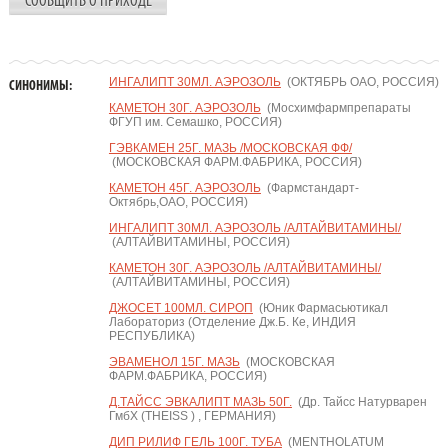
СООБЩИТЬ О ПРИХОДЕ
ИНГАЛИПТ 30МЛ. АЭРОЗОЛЬ
(ОКТЯБРЬ ОАО, РОССИЯ)
СИНОНИМЫ:
КАМЕТОН 30Г. АЭРОЗОЛЬ
(Мосхимфармпрепараты
ФГУП им. Семашко, РОССИЯ)
ГЭВКАМЕН 25Г. МАЗЬ /МОСКОВСКАЯ ФФ/
(МОСКОВСКАЯ ФАРМ.ФАБРИКА, РОССИЯ)
КАМЕТОН 45Г. АЭРОЗОЛЬ
(Фармстандарт-
Октябрь,ОАО, РОССИЯ)
ИНГАЛИПТ 30МЛ. АЭРОЗОЛЬ /АЛТАЙВИТАМИНЫ/
(АЛТАЙВИТАМИНЫ, РОССИЯ)
КАМЕТОН 30Г. АЭРОЗОЛЬ /АЛТАЙВИТАМИНЫ/
(АЛТАЙВИТАМИНЫ, РОССИЯ)
ДЖОСЕТ 100МЛ. СИРОП
(Юник Фармасьютикал
Лабораториз (Отделение Дж.Б. Ке, ИНДИЯ
РЕСПУБЛИКА)
ЭВАМЕНОЛ 15Г. МАЗЬ
(МОСКОВСКАЯ
ФАРМ.ФАБРИКА, РОССИЯ)
Д.ТАЙСС ЭВКАЛИПТ МАЗЬ 50Г.
(Др. Тайсс Натурварен
ГмбХ (THEISS ) , ГЕРМАНИЯ)
ДИП РИЛИФ ГЕЛЬ 100Г. ТУБА
(MENTHOLATUM