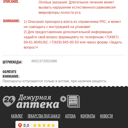
ОПИСАНИЕ.
Особые указания: Длительное лечение может
вызвать нарушение естественного равновесия
микрофлоры полости рта.
ВНИМАНИЕ:
1) Описание препарата взята из справочника РЛС, и может
не совпадать с инструкцией на упаковки!
2) Для предоставлении дополнительной информации
задайте свой вопрос фармацевту по телефонам +7(4967)
69-61-90/91/92, +7(929) 945-00-50 или через форму <Задать
вопрос>!
4601372001686
ШТРИХКОДЫ:
ОБРАТИТЕ
ВНИМАНИЕ:
Препараты отпускаются только в аптеке, при наличии рецепта.
КАТАЛОГ
ЛЕКАРСТВА ПОД ЗАКАЗ!
АПТЕКА
КОНТАКТЫ
НОВОСТИ