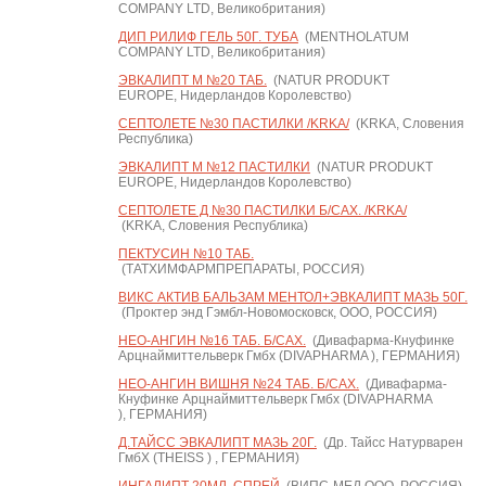
COMPANY LTD, Великобритания)
ДИП РИЛИФ ГЕЛЬ 50Г. ТУБА
(MENTHOLATUM
COMPANY LTD, Великобритания)
ЭВКАЛИПТ М №20 ТАБ.
(NATUR PRODUKT
EUROPE, Нидерландов Королевство)
СЕПТОЛЕТЕ №30 ПАСТИЛКИ /KRKA/
(KRKA, Словения
Республика)
ЭВКАЛИПТ М №12 ПАСТИЛКИ
(NATUR PRODUKT
EUROPE, Нидерландов Королевство)
СЕПТОЛЕТЕ Д №30 ПАСТИЛКИ Б/САХ. /KRKA/
(KRKA, Словения Республика)
ПЕКТУСИН №10 ТАБ.
(ТАТХИМФАРМПРЕПАРАТЫ, РОССИЯ)
ВИКС АКТИВ БАЛЬЗАМ МЕНТОЛ+ЭВКАЛИПТ МАЗЬ 50Г.
(Проктер энд Гэмбл-Новомосковск, ООО, РОССИЯ)
НЕО-АНГИН №16 ТАБ. Б/САХ.
(Дивафарма-Кнуфинке
Арцнаймиттельверк Гмбх (DIVAPHARMA ), ГЕРМАНИЯ)
НЕО-АНГИН ВИШНЯ №24 ТАБ. Б/САХ.
(Дивафарма-
Кнуфинке Арцнаймиттельверк Гмбх (DIVAPHARMA
), ГЕРМАНИЯ)
Д.ТАЙСС ЭВКАЛИПТ МАЗЬ 20Г.
(Др. Тайсс Натурварен
ГмбХ (THEISS ) , ГЕРМАНИЯ)