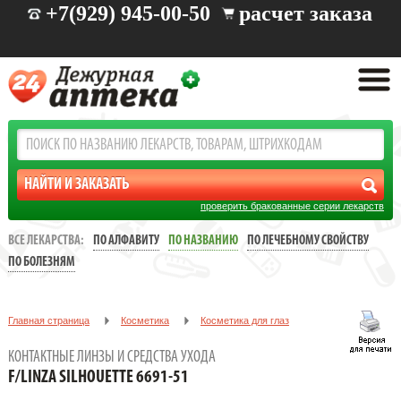
+7(929) 945-00-50
расчет заказа
проверить бракованные серии лекарств
ВСЕ ЛЕКАРСТВА:
ПО АЛФАВИТУ
ПО НАЗВАНИЮ
ПО ЛЕЧЕБНОМУ СВОЙСТВУ
ПО БОЛЕЗНЯМ
Главная страница
Косметика
Косметика для глаз
Контактные линзы и средства ухода
F/linza Silhouette 6691-51
КОНТАКТНЫЕ ЛИНЗЫ И СРЕДСТВА УХОДА
F/LINZA SILHOUETTE 6691-51