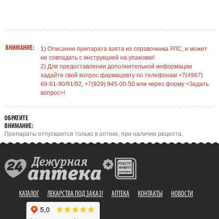
ВНИМАНИЕ:
1) Описание препарата взята из справочника РЛС, и может
не совпадать с инструкцией на упаковки!
2) Для предоставлении дополнительной информации
задайте свой вопрос фармацевту по телефонам +7(4967)
69-61-90/91/92, +7(929) 945-00-50 или через форму <Задать
вопрос>!
ОБРАТИТЕ
ВНИМАНИЕ:
Препараты отпускаются только в аптеке, при наличии рецепта.
КАТАЛОГ
ЛЕКАРСТВА ПОД ЗАКАЗ!
АПТЕКА
КОНТАКТЫ
НОВОСТИ