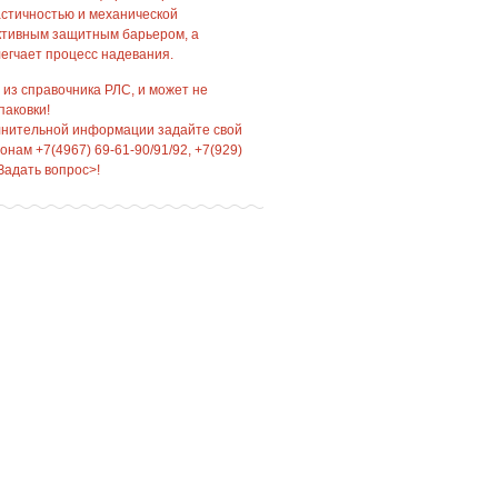
астичностью и механической
ктивным защитным барьером, а
егчает процесс надевания.
 из справочника РЛС, и может не
паковки!
лнительной информации задайте свой
нам +7(4967) 69-61-90/91/92, +7(929)
Задать вопрос>!