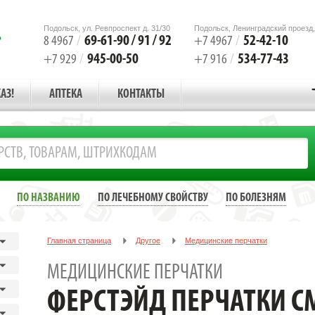
Подольск, ул. Ревпроспект д. 31/30
Подольск, Ленинградский проезд,
69-61-90 / 91 / 92
52-42-10
8 4967
/
+7 4967
/
945-00-50
534-77-43
+7 929
/
+7 916
/
АЗ!
АПТЕКА
КОНТАКТЫ
ПО НАЗВАНИЮ
ПО ЛЕЧЕБНОМУ СВОЙСТВУ
ПО БОЛЕЗНЯМ
Главная страница
Другое
Медицинские перчатки
ФЕРСТЭЙД ПЕРЧАТКИ СМОТР. ЛАТ. Н/СТЕР. Р.M №10 [FIRSTAID]
МЕДИЦИНСКИЕ ПЕРЧАТКИ
ФЕРСТЭЙД ПЕРЧАТКИ СМО