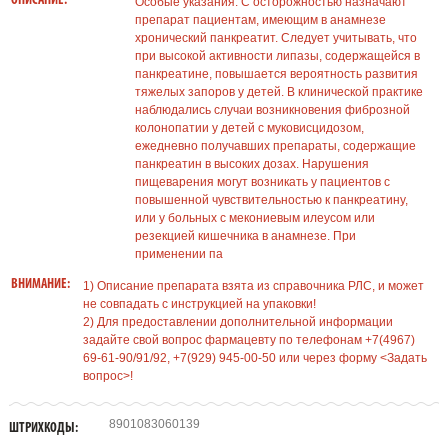
ОПИСАНИЕ.
Особые указания: С осторожностью назначают
препарат пациентам, имеющим в анамнезе
хронический панкреатит. Следует учитывать, что
при высокой активности липазы, содержащейся в
панкреатине, повышается вероятность развития
тяжелых запоров у детей. В клинической практике
наблюдались случаи возникновения фиброзной
колонопатии у детей с муковисцидозом,
ежедневно получавших препараты, содержащие
панкреатин в высоких дозах. Нарушения
пищеварения могут возникать у пациентов с
повышенной чувствительностью к панкреатину,
или у больных с мекониевым илеусом или
резекцией кишечника в анамнезе. При
применении па
ВНИМАНИЕ:
1) Описание препарата взята из справочника РЛС, и может
не совпадать с инструкцией на упаковки!
2) Для предоставлении дополнительной информации
задайте свой вопрос фармацевту по телефонам +7(4967)
69-61-90/91/92, +7(929) 945-00-50 или через форму <Задать
вопрос>!
8901083060139
ШТРИХКОДЫ: