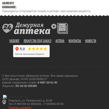
ОБРАТИТЕ
ВНИМАНИЕ:
Препараты отпускаются только в аптеке, при наличии рецепта.
КАТАЛОГ
ЛЕКАРСТВА ПОД ЗАКАЗ!
АПТЕКА
КОНТАКТЫ
НОВОСТИ
© Круглосуточная «Дежурная аптека». Все права защищены.
ООО Дельфи, ОГРН 1115074005177
Единая справочная служба:
8 4967 69-61-90
Лицензия:
ЛО-50-02-005389
Подольск, ул. Ревпроспект д. 31/30
Тел. 8 4967/69-61-90/91/92, +7 929/945-00-50
Показать на карте