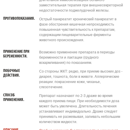
длительной иммобилизацией больного
заместительная терапия при внешнесекреторной
недостаточности поджелудочной железы.
ПРОТИВОПОКАЗАНИЯ.
Острый панкреатит хронический панкреатит в
фазе обострения кишечная непроходимость
повышенная чувствительность к препаратам,
содержащим пищеварительные ферменты
животного происхождения.
ПРИМЕНЕНИЕ ПРИ
Возможно применение препарата в периоды
БЕРЕМЕННОСТИ.
беременности и лактации (грудного
вскармливания) по показаниям.
ПОБОЧНЫЕ
Со стороны ЖКТ: редко, при приеме высоких доз -
ДЕЙСТВИЯ.
диарея, тошнота, боли в животе. Аллергические
реакции: покраснение кожи, чиханье,
слезотечение.
СПОСОБ
Препарат назначают по 2-3 драже во время
ПРИМЕНЕНИЯ.
каждого приема пищи. При необходимости доза
может быть увеличена. Длительность лечения
устанавливают индивидуально. Драже следует
принимать не разжевывая, запивать небольшим
количеством жидкости.