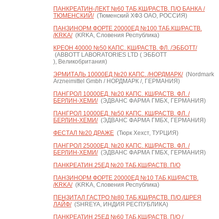
ПАНКРЕАТИН-ЛЕКТ №60 ТАБ.КШ/РАСТВ. П/О БАНКА /
ТЮМЕНСКИЙ/
(Тюменский ХФЗ ОАО, РОССИЯ)
ПАНЗИНОРМ ФОРТЕ 20000ЕД №100 ТАБ.КШ/РАСТВ.
/KRKA/
(KRKA, Словения Республика)
КРЕОН 40000 №50 КАПС. КШ/РАСТВ. ФЛ. /ЭББОТТ/
(ABBOTT LABORATORIES LTD ( ЭББОТТ
), Великобритания)
ЭРМИТАЛЬ 10000ЕД №20 КАПС. /НОРДМАРК/
(Nordmark
Arzneimittel Gmbh / НОРДМАРК /, ГЕРМАНИЯ)
ПАНГРОЛ 10000ЕД. №20 КАПС. КШ/РАСТВ. ФЛ. /
БЕРЛИН-ХЕМИ/
(ЭДВАНС ФАРМА ГМБХ, ГЕРМАНИЯ)
ПАНГРОЛ 10000ЕД. №50 КАПС. КШ/РАСТВ. ФЛ. /
БЕРЛИН-ХЕМИ/
(ЭДВАНС ФАРМА ГМБХ, ГЕРМАНИЯ)
ФЕСТАЛ №20 ДРАЖЕ
(Тюрк Хехст, ТУРЦИЯ)
ПАНГРОЛ 25000ЕД. №20 КАПС. КШ/РАСТВ. ФЛ. /
БЕРЛИН-ХЕМИ/
(ЭДВАНС ФАРМА ГМБХ, ГЕРМАНИЯ)
ПАНКРЕАТИН 25ЕД №20 ТАБ.КШ/РАСТВ. П/О
ПАНЗИНОРМ ФОРТЕ 20000ЕД №10 ТАБ.КШ/РАСТВ.
/KRKA/
(KRKA, Словения Республика)
ПЕНЗИТАЛ ГАСТРО №80 ТАБ.КШ/РАСТВ. П/О /ШРЕЯ
ЛАЙФ/
(SHREYA, ИНДИЯ РЕСПУБЛИКА)
ПАНКРЕАТИН 25ЕД №60 ТАБ.КШ/РАСТВ. П/О /