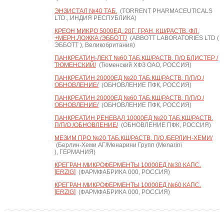
ЭНЗИСТАЛ №40 ТАБ.
(TORRENT PHARMACEUTICALS
LTD., ИНДИЯ РЕСПУБЛИКА)
КРЕОН МИКРО 5000ЕД. 20Г. ГРАН. КШ/РАСТВ. ФЛ.
+МЕРН.ЛОЖКА /ЭББОТТ/
(ABBOTT LABORATORIES LTD (
ЭББОТТ ), Великобритания)
ПАНКРЕАТИН-ЛЕКТ №60 ТАБ.КШ/РАСТВ. П/О БЛИСТЕР /
ТЮМЕНСКИЙ/
(Тюменский ХФЗ ОАО, РОССИЯ)
ПАНКРЕАТИН 20000ЕД №20 ТАБ.КШ/РАСТВ. П/П/О /
ОБНОВЛЕНИЕ/
(ОБНОВЛЕНИЕ ПФК, РОССИЯ)
ПАНКРЕАТИН 20000ЕД №60 ТАБ.КШ/РАСТВ. П/П/О /
ОБНОВЛЕНИЕ/
(ОБНОВЛЕНИЕ ПФК, РОССИЯ)
ПАНКРЕАТИН РЕНЕВАЛ 10000ЕД №20 ТАБ.КШ/РАСТВ.
П/П/О /ОБНОВЛЕНИЕ/
(ОБНОВЛЕНИЕ ПФК, РОССИЯ)
МЕЗИМ ПРО №20 ТАБ.КШ/РАСТВ. П/О /БЕРЛИН-ХЕМИ/
(Берлин-Хеми АГ/Менарини Групп (Menarini
), ГЕРМАНИЯ)
КРЕГРАН МИКРОФЕРМЕНТЫ 10000ЕД №30 КАПС.
[ERZIG]
(ФАРМФАБРИКА 000, РОССИЯ)
КРЕГРАН МИКРОФЕРМЕНТЫ 10000ЕД №60 КАПС.
[ERZIG]
(ФАРМФАБРИКА 000, РОССИЯ)