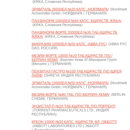
(KRKA, Словения Республика)
ЭРМИТАЛЬ 36000ЕД №20 КАПС. /НОРДМАРК/
(Nordmark
Arzneimittel Gmbh / НОРДМАРК /, ГЕРМАНИЯ)
ПАНЗИНОРМ 10000ЕД №84 КАПС. КШ/РАСТВ. /KRKA/
(KRKA, Словения Республика)
ПАНЗИНОРМ ФОРТЕ 20000ЕД №30 ТАБ.КШ/РАСТВ.
/KRKA/
(KRKA, Словения Республика)
МИКРАЗИМ 10000ЕД №50 КАПС. /АВВА РУС/
(АВВА РУС
ОАО, РОССИЯ)
МЕЗИМ-ФОРТЕ 10000 №20 ТАБ.КШ/РАСТВ. П/О /
БЕРЛИН-ХЕМИ/
(Берлин-Хеми АГ/Менарини Групп
(Menarini ), ГЕРМАНИЯ)
ПЕНЗИТАЛ ГАСТРО №100 ТАБ.КШ/РАСТВ. П/О /ШРЕЯ
ЛАЙФ/
(SHREYA, ИНДИЯ РЕСПУБЛИКА)
ЭРМИТАЛЬ 10000ЕД №50 КАПС. /НОРДМАРК/
(Nordmark
Arzneimittel Gmbh / НОРДМАРК /, ГЕРМАНИЯ)
МЕЗИМ-ФОРТЕ №80 ТАБ. П/О /БЕРЛИН-ХЕМИ/
(BERLIN-
CHEMIE, ГЕРМАНИЯ)
ЭНЗИСТАЛ-П №20 ТАБ.КШ/РАСТВ. П/О /ТОРРЕНТ/
(TORRENT PHARMACEUTICALS LTD., ИНДИЯ
РЕСПУБЛИКА)
КРЕОН 10000 №20 КАПС. КШ/РАСТВ. ФЛ. /ЭББОТТ/
(ABBOTT LABORATORIES LTD ( ЭББОТТ