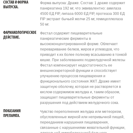
СОСТАВ И ФОРМА
Форма выпуска: Драже. Состав: 1 драже содержит
ВЫПУСКА.
панкреатина 192 мг, что эквивалентно: амилаза
4500 ЕД FIP, липаза 6000 ЕД FIP, протеаза 300 ЕД
FIP экстракт бычьей желчи 25 мг, гемицеллюлаза
50 мг.
ФАРМАКОЛОГИЧЕСКОЕ
Фестал содержит пищеварительные
ДЕЙСТВИЕ.
панкреатические ферменты в
высококонцентрированной форме. Облегчает
переваривание белков, жиров и углеводов, что
приводит к их более полному всасыванию в тонкой
кишке. При заболеваниях поджелудочной железы
Фестал компенсирует недостаточность ее
внешнесекреторной функции и способствует
улучшению процессов пищеварения и
функционального состояния ЖКТ. Драже имеет
защитную оболочку, которая не растворяется в
кислом содержимом желудка и, таким образом,
защищает пищеварительные ферменты от
разрушения под действием желудочного сока.
ПОКАЗАНИЯ
Чувство переполнения желудка или метеоризм,
ПРЕПАРАТА.
обусловленные жирной или непривычной пищей,
перееданием нарушения пищеварения,
связанные с нарушениями жевательной функции,