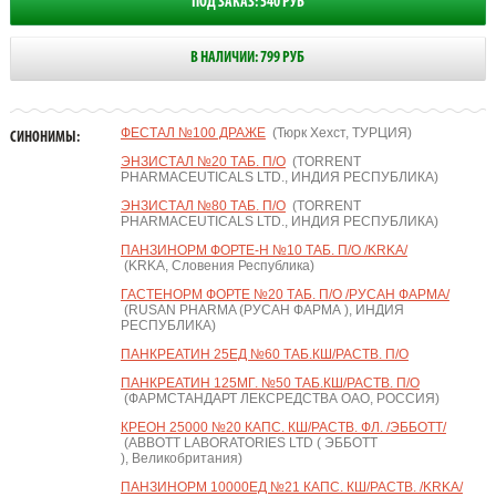
ПОД ЗАКАЗ: 540 РУБ
В НАЛИЧИИ: 799 РУБ
ФЕСТАЛ №100 ДРАЖЕ
(Тюрк Хехст, ТУРЦИЯ)
СИНОНИМЫ:
ЭНЗИСТАЛ №20 ТАБ. П/О
(TORRENT
PHARMACEUTICALS LTD., ИНДИЯ РЕСПУБЛИКА)
ЭНЗИСТАЛ №80 ТАБ. П/О
(TORRENT
PHARMACEUTICALS LTD., ИНДИЯ РЕСПУБЛИКА)
ПАНЗИНОРМ ФОРТЕ-Н №10 ТАБ. П/О /KRKA/
(KRKA, Словения Республика)
ГАСТЕНОРМ ФОРТЕ №20 ТАБ. П/О /РУСАН ФАРМА/
(RUSAN PHARMA (РУСАН ФАРМА ), ИНДИЯ
РЕСПУБЛИКА)
ПАНКРЕАТИН 25ЕД №60 ТАБ.КШ/РАСТВ. П/О
ПАНКРЕАТИН 125МГ. №50 ТАБ.КШ/РАСТВ. П/О
(ФАРМСТАНДАРТ ЛЕКСРЕДСТВА ОАО, РОССИЯ)
КРЕОН 25000 №20 КАПС. КШ/РАСТВ. ФЛ. /ЭББОТТ/
(ABBOTT LABORATORIES LTD ( ЭББОТТ
), Великобритания)
ПАНЗИНОРМ 10000ЕД №21 КАПС. КШ/РАСТВ. /KRKA/