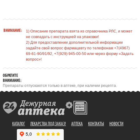
ВНИМАНИЕ:
1) Описание препарата взята из справочника РЛС, и может
не совпадать с инструкцией на упаковки!
2) Для предоставлении дополнительной информации
задайте свой вопрос фармацевту по телефонам +7(4967)
69-61-90/91/92, +7(929) 945-00-50 или через форму «Задать
вопрос»!
ОБРАТИТЕ
ВНИМАНИЕ:
Препараты отпускаются только в аптеке, при наличии рецепта.
КАТАЛОГ
ЛЕКАРСТВА ПОД ЗАКАЗ!
АПТЕКА
КОНТАКТЫ
НОВОСТИ