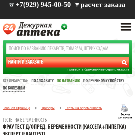
+7(929) 945-00-50
расчет заказа
проверить бракованные серии лекарств
ВСЕ ЛЕКАРСТВА:
ПО АЛФАВИТУ
ПО НАЗВАНИЮ
ПО ЛЕЧЕБНОМУ СВОЙСТВУ
ПО БОЛЕЗНЯМ
Главная страница
Приборы
Тесты на беременность
ФРАУ ТЕСТ Д/ОПРЕД. БЕРЕМЕННОСТИ (КАССЕТА+ПИПЕТКА)
ТЕСТЫ НА БЕРЕМЕННОСТЬ
ЭКСПЕРТ [FRAUTEST]
ФРАУ ТЕСТ Д/ОПРЕД. БЕРЕМЕННОСТИ (КАССЕТА+ПИПЕТКА)
ЭКСПЕРТ [FRAUTEST]