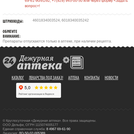
69-61-90/91/92, +7(929) 945-00-50 или через форму <Задать
вопрос>!
4601834003524, 6018340035242
ШТРИХКОДЫ:
ОБРАТИТЕ
ВНИМАНИЕ:
Препараты отпускаются только в аптеке, при наличии рецепта.
КАТАЛОГ
ЛЕКАРСТВА ПОД ЗАКАЗ!
АПТЕКА
КОНТАКТЫ
НОВОСТИ
© Круглосуточная «Дежурная аптека». Все права защищены.
ООО Дельфи, ОГРН 1115074005177
Единая справочная служба:
8 4967 69-61-90
Лицензия:
ЛО-50-02-005389