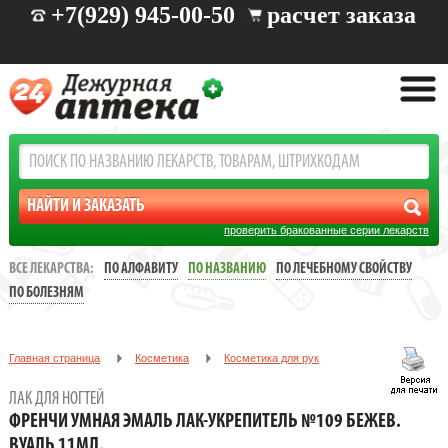
+7(929) 945-00-50
расчет заказа
проверить бракованные серии лекарств
ВСЕ ЛЕКАРСТВА:
ПО АЛФАВИТУ
ПО НАЗВАНИЮ
ПО ЛЕЧЕБНОМУ СВОЙСТВУ
ПО БОЛЕЗНЯМ
Главная страница
Косметика
Косметика для рук
Лак для ногтей
ЛАК ДЛЯ НОГТЕЙ
ФРЕНЧИ УМНАЯ ЭМАЛЬ ЛАК-УКРЕПИТЕЛЬ №109 БЕЖЕВ. ВУАЛЬ
ФРЕНЧИ УМНАЯ ЭМАЛЬ ЛАК-УКРЕПИТЕЛЬ №109 БЕЖЕВ.
11МЛ.
ВУАЛЬ 11МЛ.