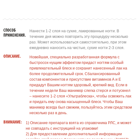
СПОСОБ
Нанести 1-2 слоя на сухие, лакированные ногти. В
ПРИМЕНЕНИЯ.
течение дня можно повторить эту процедуру несколько
раз. Может использоваться самостоятельно, при этом
ежедневно наносить на чистые, сухие ногти 2-3 слоя.
ОПИСАНИЕ.
Новейшая, специально разработанная формула с
быстросох-нущим эффектом придаст ногтям особый
привлекательный блеск и сохранит нанесенный лак на
более продолжительный срок. Сбалансированный
состав компонентов и присутствие витаминов А и Е
придадут Вашим ногтям здоровый, крепкий вид. Если в
течении недели Ваш маникюр слегка стерся и потускнел
– нанесите 1-2 слоя «Ультраблеска», чтобы освежить лак
и придать ему снова насыщенный блеск. Чтобы Ваш
маникюр всегда был свежим, пользуйтесь этим средством
несколько раз в день.
ВНИМАНИЕ:
1) Описание препарата взята из справочника РЛС, и может
не совпадать с инструкцией на упаковки!
2) Для предоставлении дополнительной информации