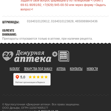
задайте свой вопрос фармацевту по телефонам +7(4967)
69-61-90/91/92, +7(929) 945-00-50 или через форму <Задать
вопрос>!
0164010120612, 0164010123828, 4650069843436
ШТРИХКОДЫ:
ОБРАТИТЕ
ВНИМАНИЕ:
Препараты отпускаются только в аптеке, при наличии рецепта.
КАТАЛОГ
ЛЕКАРСТВА ПОД ЗАКАЗ!
АПТЕКА
КОНТАКТЫ
НОВОСТИ
© Круглосуточная «Дежурная аптека». Все права защищены.
ООО Дельфи, ОГРН 1115074005177