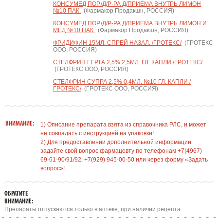
КОНСУМЕД ПОР./Д/Р-РА Д/ПРИЕМА ВНУТРЬ ЛИМОН
№10 ПАК.
(Фармакор Продакшн, РОССИЯ)
КОНСУМЕД ПОР./Д/Р-РА Д/ПРИЕМА ВНУТРЬ ЛИМОН И
МЕД №10 ПАК.
(Фармакор Продакшн, РОССИЯ)
ФРИДИФИН 15МЛ. СПРЕЙ НАЗАЛ. /ГРОТЕКС/
(ГРОТЕКС
ООО, РОССИЯ)
СТЕЛФРИН ГЕРТА 2,5% 2,5МЛ. ГЛ. КАПЛИ /ГРОТЕКС/
(ГРОТЕКС ООО, РОССИЯ)
СТЕЛФРИН СУПРА 2,5% 0,4МЛ. №10 ГЛ. КАПЛИ /
ГРОТЕКС/
(ГРОТЕКС ООО, РОССИЯ)
ВНИМАНИЕ:
1) Описание препарата взята из справочника РЛС, и может
не совпадать с инструкцией на упаковки!
2) Для предоставлении дополнительной информации
задайте свой вопрос фармацевту по телефонам +7(4967)
69-61-90/91/92, +7(929) 945-00-50 или через форму «Задать
вопрос»!
ОБРАТИТЕ
ВНИМАНИЕ:
Препараты отпускаются только в аптеке, при наличии рецепта.