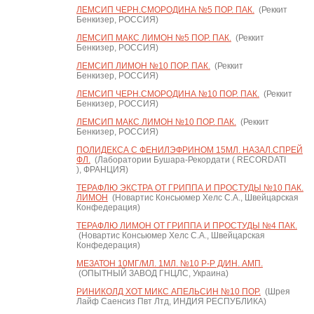
ЛЕМСИП ЧЕРН.СМОРОДИНА №5 ПОР. ПАК.
(Реккит
Бенкизер, РОССИЯ)
ЛЕМСИП МАКС ЛИМОН №5 ПОР. ПАК.
(Реккит
Бенкизер, РОССИЯ)
ЛЕМСИП ЛИМОН №10 ПОР. ПАК.
(Реккит
Бенкизер, РОССИЯ)
ЛЕМСИП ЧЕРН.СМОРОДИНА №10 ПОР. ПАК.
(Реккит
Бенкизер, РОССИЯ)
ЛЕМСИП МАКС ЛИМОН №10 ПОР. ПАК.
(Реккит
Бенкизер, РОССИЯ)
ПОЛИДЕКСА С ФЕНИЛЭФРИНОМ 15МЛ. НАЗАЛ.СПРЕЙ
ФЛ.
(Лаборатории Бушара-Рекордати ( RECORDATI
), ФРАНЦИЯ)
ТЕРАФЛЮ ЭКСТРА ОТ ГРИППА И ПРОСТУДЫ №10 ПАК.
ЛИМОН
(Новартис Консьюмер Хелс С.А., Швейцарская
Конфедерация)
ТЕРАФЛЮ ЛИМОН ОТ ГРИППА И ПРОСТУДЫ №4 ПАК.
(Новартис Консьюмер Хелс С.А., Швейцарская
Конфедерация)
МЕЗАТОН 10МГ/МЛ. 1МЛ. №10 Р-Р Д/ИН. АМП.
(ОПЫТНЫЙ ЗАВОД ГНЦЛС, Украина)
РИНИКОЛД ХОТ МИКС АПЕЛЬСИН №10 ПОР.
(Шрея
Лайф Саенсиз Пвт Лтд, ИНДИЯ РЕСПУБЛИКА)