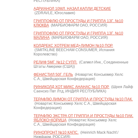
РЕСПУБЛИКА)
АДРИАНОЛ 10МЛ. НАЗАЛ.КАПЛИ ДЕТСКИЕ
(ZDRAVLE, Югославия)
ГРИППОФЛЮ ОТ ПРОСТУДЫ И ГРИППА 13Г. №10
КЛЮКВА
(МАРБИОФАРМ ОАО, РОССИЯ)
ГРИППОФЛЮ ОТ ПРОСТУДЫ И ГРИППА 13Г. №10
МАЛИНА
(МАРБИОФАРМ ОАО, РОССИЯ)
КОЛДРЕКС ХОТРЕМ МЕД+ЛИМОН №10 ПОР.
(SMITKLINE BEECHAM CONSUMER, Испания
Королевство)
РЕЛИФ 5МГ. №12 СУПП.
(Сагмел Инк., Соединенные
Штаты Америки (США))
ФЕНИСТИЛ 50Г. ГЕЛЬ
(Новартис Консьюмер Хелс
С.А., Швейцарская Конфедерация)
РИНИКОЛД ХОТ МИКС АНАНАС №10 ПОР.
(Шрея Лайф
Саенсиз Пвт Лтд, ИНДИЯ РЕСПУБЛИКА)
ТЕРАФЛЮ ЛИМОН ОТ ГРИППА И ПРОСТУДЫ №10 ПАК.
(Новартис Консьюмер Хелс С.А., Швейцарская
Конфедерация)
ТЕРАФЛЮ ЭКСТРА ОТ ГРИППА И ПРОСТУДЫ №10 ПАК.
ЯБЛОКО+КОРИЦА
(Новартис Консьюмер Хелс
С.А., Швейцарская Конфедерация)
РИНОПРОНТ №10 КАПС.
(Heinrich Mack Nachf./
Нижфарм, РОССИЯ)