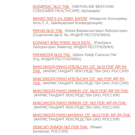
КОЛДРЕКС №12 ТАБ.
(SMITHKLINE BEECHAM
CONSUMER HEALTHCARE, Ирландия)
ФЕНИСТИЛ 0,1% 20МЛ. КАПЛИ
(Новартис Консьюмер
Хелс С.А., Швейцарская Конфедерация)
РИНЗА №10 ТАБ.
(Юник Фармасьютикал Лабораториз
(Отделение Дж.Б. Ке, ИНДИЯ РЕСПУБЛИКА)
КОЛДАКТ ФЛЮ ПЛЮС №10 КАПС.
(Ранбакси
Лабораториз Лимитед, ИНДИЯ РЕСПУБЛИКА)
РИНИКОЛД №10 ТАБ.
(Шрея Лайф Саенсиз Пвт
Лтд, ИНДИЯ РЕСПУБЛИКА)
МАКСИКОЛД РИНО АПЕЛЬСИН 15Г. №10 ПОР. Д/Р-РА
ПАК.
(ФАРМСТАНДАРТ ЛЕКСРЕДСТВА ОАО, РОССИЯ)
МАКСИКОЛД РИНО АПЕЛЬСИН 15Г. №5 ПОР. Д/Р-РА
ПАК.
(ФАРМСТАНДАРТ ЛЕКСРЕДСТВА ОАО, РОССИЯ)
МАКСИКОЛД РИНО ЛИМОН 15Г. №10 ПОР. Д/Р-РА ПАК.
(ФАРМСТАНДАРТ ЛЕКСРЕДСТВА ОАО, РОССИЯ)
МАКСИКОЛД РИНО ЛИМОН 15Г. №5 ПОР. Д/Р-РА ПАК.
(ФАРМСТАНДАРТ ЛЕКСРЕДСТВА ОАО, РОССИЯ)
МАКСИКОЛД РИНО МАЛИНА 15Г. №10 ПОР. Д/Р-РА ПАК.
(ФАРМСТАНДАРТ ЛЕКСРЕДСТВА ОАО, РОССИЯ)
ЛЕМСИП ЛИМОН №5 ПОР. ПАК.
(Реккит
Бенкизер, РОССИЯ)