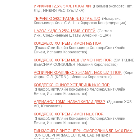
ИРИФРИН 2,5% 5МЛ. ГЛ.КАПЛИ
(Промед экспортс Пвт.
Лтд., ИНДИЯ РЕСПУБЛИКА)
ТЕРАФЛЮ ЭКСТРАТАБ №10 ТАБ. П/О
(Новартис
Консьюмер Хелс С.А., Швейцарская Конфедерация)
НАЗОЛ КИДС 0,25% 15МЛ. СПРЕЙ
(Сагмел
Инк., Соединенные Штаты Америки (США))
КОЛДРЕКС ХОТРЕМ ЛИМОН №5 ПОР.
(ГлаксоСмитКляйн Консьюмер Хелскер/СмитКляйн
Бичем, Испания Королевство)
КОЛДРЕКС ХОТРЕМ МЕД+ЛИМОН №5 ПОР.
(SMITKLINE
BEECHAM CONSUMER, Испания Королевство)
АСПИРИН КОМПЛЕКС 3547,5МГ. №10 ШИП.ПОР.
(Керн
Фарма С.Л. (KERN ) , Испания Королевство)
КОЛДРЕКС ЮНИОР ХОТ ДРИНК №10 ПОР.
(ГлаксоСмитКляйн Консьюмер Хелскер/СмитКляйн
Бичем, Испания Королевство)
АДРИАНОЛ 10МЛ. НАЗАЛ.КАПЛИ Д/ВЗР.
(Здравле ХФЗ
АО, Югославия)
КОЛДРЕКС ХОТРЕМ ЛИМОН №10 ПОР.
(ГлаксоСмитКляйн Консьюмер Хелскер/СмитКляйн
Бичем, Испания Королевство)
РИНЗАСИП С ВИТ.С ЧЕРН. СМОРОДИНА 5Г. №10 ПАК.
(UNIQUE PHARMACEUTICAL LAB, ИНДИЯ