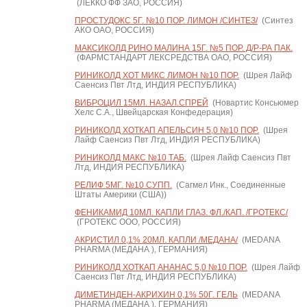
(ЛЕККО ФФ ЗАО, РОССИЯ)
ПРОСТУДОКС 5Г. №10 ПОР. ЛИМОН /СИНТЕЗ/
(Синтез
АКО ОАО, РОССИЯ)
МАКСИКОЛД РИНО МАЛИНА 15Г. №5 ПОР. Д/Р-РА ПАК.
(ФАРМСТАНДАРТ ЛЕКСРЕДСТВА ОАО, РОССИЯ)
РИНИКОЛД ХОТ МИКС ЛИМОН №10 ПОР.
(Шрея Лайф
Саенсиз Пвт Лтд, ИНДИЯ РЕСПУБЛИКА)
ВИБРОЦИЛ 15МЛ. НАЗАЛ.СПРЕЙ
(Новартис Консьюмер
Хелс С.А., Швейцарская Конфедерация)
РИНИКОЛД ХОТКАП АПЕЛЬСИН 5,0 №10 ПОР.
(Шрея
Лайф Саенсиз Пвт Лтд, ИНДИЯ РЕСПУБЛИКА)
РИНИКОЛД МАКС №10 ТАБ.
(Шрея Лайф Саенсиз Пвт
Лтд, ИНДИЯ РЕСПУБЛИКА)
РЕЛИФ 5МГ. №10 СУПП.
(Сагмел Инк., Соединенные
Штаты Америки (США))
ФЕНИКАМИД 10МЛ. КАПЛИ ГЛАЗ. ФЛ./КАП. /ГРОТЕКС/
(ГРОТЕКС ООО, РОССИЯ)
АКРИСТИЛ 0,1% 20МЛ. КАПЛИ /МЕДАНА/
(MEDANA
PHARMA (МЕДАНА ), ГЕРМАНИЯ)
РИНИКОЛД ХОТКАП АНАНАС 5,0 №10 ПОР.
(Шрея Лайф
Саенсиз Пвт Лтд, ИНДИЯ РЕСПУБЛИКА)
ДИМЕТИНДЕН-АКРИХИН 0,1% 50Г. ГЕЛЬ
(MEDANA
PHARMA (МЕДАНА ), ГЕРМАНИЯ)