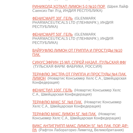
РИНИКОЛД ХОТКАП ЛИМОН 5,0 №10 ПОР.
(Шрея Лайф
Саенсиз Пвт Лтд, ИНДИЯ РЕСПУБЛИКА)
ФЕНИСМАРТ 30Г. ГЕЛЬ
(GLENMARK
PHARMACEUTICALS LTD (ГЛЕНМАРК ), ИНДИЯ
РЕСПУБЛИКА)
ФЕНИСМАРТ 50Г. ГЕЛЬ
(GLENMARK
PHARMACEUTICALS LTD (ГЛЕНМАРК ), ИНДИЯ
РЕСПУБЛИКА)
ВАЙРУФЛЮ ЛИМОН ОТ ГРИППА И ПРОСТУДЫ №10
ПАК.
СИНУСЭФРИН 15 МЛ. СПРЕЙ НАЗАЛ. /ТУЛЬСКАЯ ФФ/
(ТУЛЬСКАЯ ФАРМ. ФАБРИКА, РОССИЯ)
ТЕРАФЛЮ ЭКСТРА ОТ ГРИППА И ПРОСТУДЫ №4 ПАК.
ЛИМОН
(Новартис Консьюмер Хелс С.А., Швейцарская
Конфедерация)
ФЕНИСТИЛ 100Г. ГЕЛЬ
(Новартис Консьюмер Хелс
С.А., Швейцарская Конфедерация)
ТЕРАФЛЮ МАКС 5Г. №8 ПАК.
(Новартис Консьюмер
Хелс С.А., Швейцарская Конфедерация)
ТЕРАФЛЮ МАКС ЛИМОН 5Г. №8 ПАК.
(Новартис
Консьюмер Хелс С.А., Швейцарская Конфедерация)
ВИКС АНТИГРИПП МАКС ЛИМОН 5Г. №5 ПАК. ПОР. Д/Р-
РА
(Рафтон Лабораториз Лимитед, Великобритания)