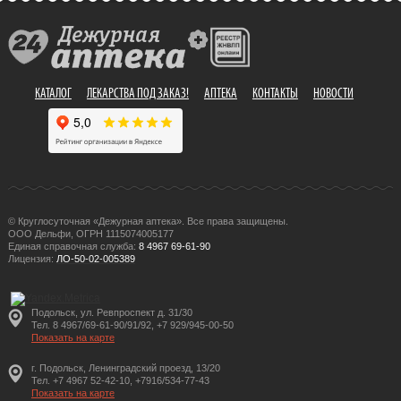
КАТАЛОГ
ЛЕКАРСТВА ПОД ЗАКАЗ!
АПТЕКА
КОНТАКТЫ
НОВОСТИ
© Круглосуточная «Дежурная аптека». Все права защищены.
ООО Дельфи, ОГРН 1115074005177
Единая справочная служба:
8 4967 69-61-90
Лицензия:
ЛО-50-02-005389
Подольск, ул. Ревпроспект д. 31/30
Тел. 8 4967/69-61-90/91/92, +7 929/945-00-50
Показать на карте
г. Подольск, Ленинградский проезд, 13/20
Тел. +7 4967 52-42-10, +7916/534-77-43
Показать на карте