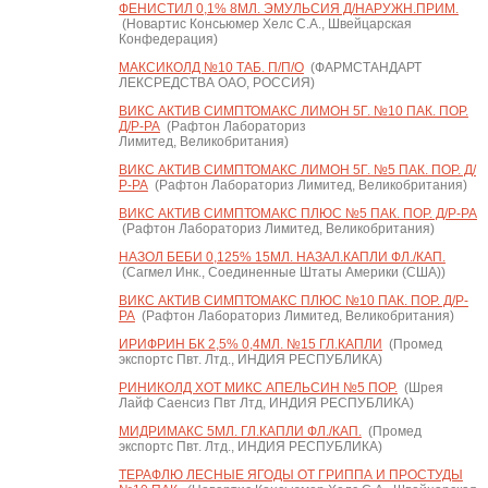
ФЕНИСТИЛ 0,1% 8МЛ. ЭМУЛЬСИЯ Д/НАРУЖН.ПРИМ.
(Новартис Консьюмер Хелс С.А., Швейцарская
Конфедерация)
МАКСИКОЛД №10 ТАБ. П/П/О
(ФАРМСТАНДАРТ
ЛЕКСРЕДСТВА ОАО, РОССИЯ)
ВИКС АКТИВ СИМПТОМАКС ЛИМОН 5Г. №10 ПАК. ПОР.
Д/Р-РА
(Рафтон Лабораториз
Лимитед, Великобритания)
ВИКС АКТИВ СИМПТОМАКС ЛИМОН 5Г. №5 ПАК. ПОР. Д/
Р-РА
(Рафтон Лабораториз Лимитед, Великобритания)
ВИКС АКТИВ СИМПТОМАКС ПЛЮС №5 ПАК. ПОР. Д/Р-РА
(Рафтон Лабораториз Лимитед, Великобритания)
НАЗОЛ БЕБИ 0,125% 15МЛ. НАЗАЛ.КАПЛИ ФЛ./КАП.
(Сагмел Инк., Соединенные Штаты Америки (США))
ВИКС АКТИВ СИМПТОМАКС ПЛЮС №10 ПАК. ПОР. Д/Р-
РА
(Рафтон Лабораториз Лимитед, Великобритания)
ИРИФРИН БК 2,5% 0,4МЛ. №15 ГЛ.КАПЛИ
(Промед
экспортс Пвт. Лтд., ИНДИЯ РЕСПУБЛИКА)
РИНИКОЛД ХОТ МИКС АПЕЛЬСИН №5 ПОР.
(Шрея
Лайф Саенсиз Пвт Лтд, ИНДИЯ РЕСПУБЛИКА)
МИДРИМАКС 5МЛ. ГЛ.КАПЛИ ФЛ./КАП.
(Промед
экспортс Пвт. Лтд., ИНДИЯ РЕСПУБЛИКА)
ТЕРАФЛЮ ЛЕСНЫЕ ЯГОДЫ ОТ ГРИППА И ПРОСТУДЫ