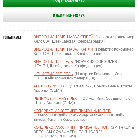
ПОД ЗАКАЗ: 490 РУБ
В НАЛИЧИИ: 598 РУБ
ВИБРОЦИЛ 10МЛ. НАЗАЛ.СПРЕЙ
(Новартис Консьюмер
СИНОНИМЫ:
Хелс С.А., Швейцарская Конфедерация)
ВИБРОЦИЛ 15МЛ. НАЗАЛ.КАПЛИ
(Новартис Консьюмер
Хелс С.А., Швейцарская Конфедерация)
ВИБРОЦИЛ 12Г. ГЕЛЬ
(NOVARTIS CONSUMER
HEALTH, Швейцарская Конфедерация)
ФЕНИСТИЛ 30Г. ГЕЛЬ
(Новартис Консьюмер Хелс
С.А., Швейцарская Конфедерация)
АНТИФЛУ №5 ПАК.
(Сагмел Инк., Соединенные Штаты
Америки (США))
РЕЛИФ 28,4Г. МАЗЬ РЕКТ.
(Сагмел Инк., Соединенные
Штаты Америки (США))
КОЛДРЕКС МАКСГРИПП ЛИМОН №10 ПОР.
(ГлаксоСмитКляйн Консьюмер Хелскер/СмитКляйн
Бичем, Испания Королевство)
КОЛДРЕКС МАКСГРИПП ЛИМОН №5 ПОР.
(SMITHKLINE
BEECHAM CONSUMER HEALTHCARE/
СЕРЛФАРМА, РОССИЯ)