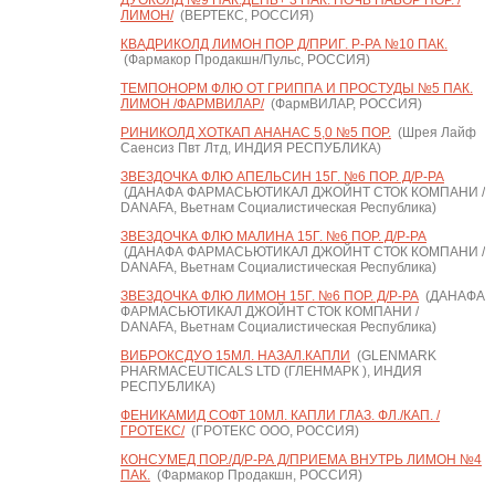
ДУОКОЛД №9 ПАК.ДЕНЬ+ 3 ПАК. НОЧЬ НАБОР ПОР. /
ЛИМОН/
(ВЕРТЕКС, РОССИЯ)
КВАДРИКОЛД ЛИМОН ПОР Д/ПРИГ. Р-РА №10 ПАК.
(Фармакор Продакшн/Пульс, РОССИЯ)
ТЕМПОНОРМ ФЛЮ ОТ ГРИППА И ПРОСТУДЫ №5 ПАК.
ЛИМОН /ФАРМВИЛАР/
(ФармВИЛАР, РОССИЯ)
РИНИКОЛД ХОТКАП АНАНАС 5,0 №5 ПОР.
(Шрея Лайф
Саенсиз Пвт Лтд, ИНДИЯ РЕСПУБЛИКА)
ЗВЕЗДОЧКА ФЛЮ АПЕЛЬСИН 15Г. №6 ПОР. Д/Р-РА
(ДАНАФА ФАРМАСЬЮТИКАЛ ДЖОЙНТ СТОК КОМПАНИ /
DANAFA, Вьетнам Социалистическая Республика)
ЗВЕЗДОЧКА ФЛЮ МАЛИНА 15Г. №6 ПОР. Д/Р-РА
(ДАНАФА ФАРМАСЬЮТИКАЛ ДЖОЙНТ СТОК КОМПАНИ /
DANAFA, Вьетнам Социалистическая Республика)
ЗВЕЗДОЧКА ФЛЮ ЛИМОН 15Г. №6 ПОР. Д/Р-РА
(ДАНАФА
ФАРМАСЬЮТИКАЛ ДЖОЙНТ СТОК КОМПАНИ /
DANAFA, Вьетнам Социалистическая Республика)
ВИБРОКСДУО 15МЛ. НАЗАЛ.КАПЛИ
(GLENMARK
PHARMACEUTICALS LTD (ГЛЕНМАРК ), ИНДИЯ
РЕСПУБЛИКА)
ФЕНИКАМИД СОФТ 10МЛ. КАПЛИ ГЛАЗ. ФЛ./КАП. /
ГРОТЕКС/
(ГРОТЕКС ООО, РОССИЯ)
КОНСУМЕД ПОР./Д/Р-РА Д/ПРИЕМА ВНУТРЬ ЛИМОН №4
ПАК.
(Фармакор Продакшн, РОССИЯ)