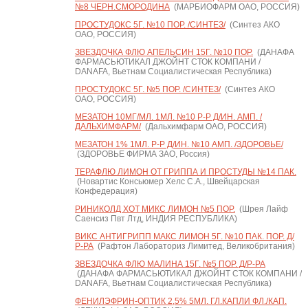
№8 ЧЕРН.СМОРОДИНА
(МАРБИОФАРМ ОАО, РОССИЯ)
ПРОСТУДОКС 5Г. №10 ПОР. /СИНТЕЗ/
(Синтез АКО
ОАО, РОССИЯ)
ЗВЕЗДОЧКА ФЛЮ АПЕЛЬСИН 15Г. №10 ПОР.
(ДАНАФА
ФАРМАСЬЮТИКАЛ ДЖОЙНТ СТОК КОМПАНИ /
DANAFA, Вьетнам Социалистическая Республика)
ПРОСТУДОКС 5Г. №5 ПОР. /СИНТЕЗ/
(Синтез АКО
ОАО, РОССИЯ)
МЕЗАТОН 10МГ/МЛ. 1МЛ. №10 Р-Р Д/ИН. АМП. /
ДАЛЬХИМФАРМ/
(Дальхимфарм ОАО, РОССИЯ)
МЕЗАТОН 1% 1МЛ. Р-Р Д/ИН. №10 АМП. /ЗДОРОВЬЕ/
(ЗДОРОВЬЕ ФИРМА ЗАО, Россия)
ТЕРАФЛЮ ЛИМОН ОТ ГРИППА И ПРОСТУДЫ №14 ПАК.
(Новартис Консьюмер Хелс С.А., Швейцарская
Конфедерация)
РИНИКОЛД ХОТ МИКС ЛИМОН №5 ПОР.
(Шрея Лайф
Саенсиз Пвт Лтд, ИНДИЯ РЕСПУБЛИКА)
ВИКС АНТИГРИПП МАКС ЛИМОН 5Г. №10 ПАК. ПОР. Д/
Р-РА
(Рафтон Лабораториз Лимитед, Великобритания)
ЗВЕЗДОЧКА ФЛЮ МАЛИНА 15Г. №5 ПОР. Д/Р-РА
(ДАНАФА ФАРМАСЬЮТИКАЛ ДЖОЙНТ СТОК КОМПАНИ /
DANAFA, Вьетнам Социалистическая Республика)
ФЕНИЛЭФРИН-ОПТИК 2,5% 5МЛ. ГЛ.КАПЛИ ФЛ./КАП.