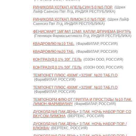
РИНИКОЛД ХОТКАП АПЕЛЬСИН 5,0 №5 ПОР.
(Шрея
Лайф Саенсиз Пвт Лтд, ИНДИЯ РЕСПУБЛИКА)
РИНИКОЛД ХОТКАП ЛИМОН 5,0 №5 ПОР.
(Шрея Лайф
Саенсиз Пвт Лтд, ИНДИЯ РЕСПУБЛИКА)
ФЕНИСМАРТ 1МГ/МЛ 12МЛ. КАПЛИ Д/ПРИЕМА ВНУТРЬ
(Гленмарк Фармасьютикалз Лтд, ИНДИЯ РЕСПУБЛИКА)
КВАДРОФЛЮ №10 ТАБ.
(ФармВИЛАР, РОССИЯ)
КВАДРОФЛЮ №20 ТАБ.
(ФармВИЛАР, РОССИЯ)
КОНТРАЗУД 0,1% 30Г. ГЕЛЬ
(ОЗОН ООО, РОССИЯ)
КОНТРАЗУД 0,1% 50Г. ГЕЛЬ
(ОЗОН ООО, РОССИЯ)
ТЕМПОНЕТ ПЛЮС 400МГ.+325МГ. №20 ТАБ.П.О
(ФармВИЛАР, РОССИЯ)
ТЕМПОНЕТ ПЛЮС 400МГ.+325МГ. №10 ТАБ.П.О
(ФармВИЛАР, РОССИЯ)
ТЕМПОНОРМ ФЛЮ ОТ ГРИППА И ПРОСТУДЫ №10 ПАК.
ЛИМОН /ФАРМВИЛАР/
(ФармВИЛАР, РОССИЯ)
ДУОКОЛД №9 ПАК.ДЕНЬ+ 3 ПАК. НОЧЬ НАБОР ПОР. СО
ВКУСОМ ЛИМОНА
(ВЕРТЕКС, РОССИЯ)
ДУОКОЛД №9 ПАК.ДЕНЬ+ 3 ПАК. НОЧЬ НАБОР ПОР. /
КЛЮКВА/
(ВЕРТЕКС, РОССИЯ)