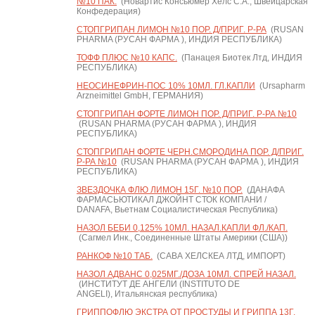
№10 ПАК.
(Новартис Консьюмер Хелс С.А., Швейцарская
Конфедерация)
СТОПГРИПАН ЛИМОН №10 ПОР. Д/ПРИГ. Р-РА
(RUSAN
PHARMA (РУСАН ФАРМА ), ИНДИЯ РЕСПУБЛИКА)
ТОФФ ПЛЮС №10 КАПС.
(Панацея Биотек Лтд, ИНДИЯ
РЕСПУБЛИКА)
НЕОСИНЕФРИН-ПОС 10% 10МЛ. ГЛ.КАПЛИ
(Ursapharm
Arzneimittel GmbH, ГЕРМАНИЯ)
СТОПГРИПАН ФОРТЕ ЛИМОН ПОР. Д/ПРИГ. Р-РА №10
(RUSAN PHARMA (РУСАН ФАРМА ), ИНДИЯ
РЕСПУБЛИКА)
СТОПГРИПАН ФОРТЕ ЧЕРН.СМОРОДИНА ПОР. Д/ПРИГ.
Р-РА №10
(RUSAN PHARMA (РУСАН ФАРМА ), ИНДИЯ
РЕСПУБЛИКА)
ЗВЕЗДОЧКА ФЛЮ ЛИМОН 15Г. №10 ПОР.
(ДАНАФА
ФАРМАСЬЮТИКАЛ ДЖОЙНТ СТОК КОМПАНИ /
DANAFA, Вьетнам Социалистическая Республика)
НАЗОЛ БЕБИ 0,125% 10МЛ. НАЗАЛ.КАПЛИ ФЛ./КАП.
(Сагмел Инк., Соединенные Штаты Америки (США))
РАНКОФ №10 ТАБ.
(САВА ХЕЛСКЕА ЛТД, ИМПОРТ)
НАЗОЛ АДВАНС 0,025МГ./ДОЗА 10МЛ. СПРЕЙ НАЗАЛ.
(ИНСТИТУТ ДЕ АНГЕЛИ (INSTITUTO DE
ANGELI), Итальянская республика)
ГРИППОФЛЮ ЭКСТРА ОТ ПРОСТУДЫ И ГРИППА 13Г.