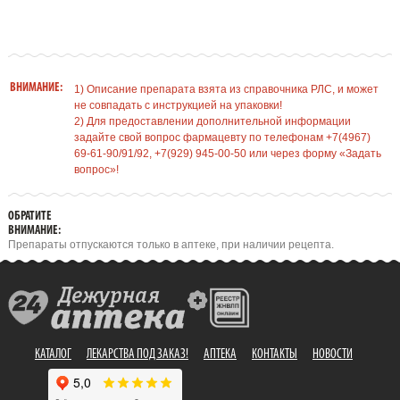
ВНИМАНИЕ:
1) Описание препарата взята из справочника РЛС, и может
не совпадать с инструкцией на упаковки!
2) Для предоставлении дополнительной информации
задайте свой вопрос фармацевту по телефонам +7(4967)
69-61-90/91/92, +7(929) 945-00-50 или через форму «Задать
вопрос»!
ОБРАТИТЕ
ВНИМАНИЕ:
Препараты отпускаются только в аптеке, при наличии рецепта.
КАТАЛОГ
ЛЕКАРСТВА ПОД ЗАКАЗ!
АПТЕКА
КОНТАКТЫ
НОВОСТИ