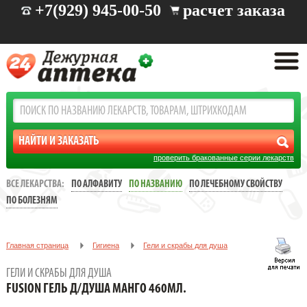
+7(929) 945-00-50
расчет заказа
проверить бракованные серии лекарств
ВСЕ ЛЕКАРСТВА:
ПО АЛФАВИТУ
ПО НАЗВАНИЮ
ПО ЛЕЧЕБНОМУ СВОЙСТВУ
ПО БОЛЕЗНЯМ
Главная страница
Гигиена
Гели и скрабы для душа
FUSION ГЕЛЬ Д/ДУША МАНГО 460МЛ.
ГЕЛИ И СКРАБЫ ДЛЯ ДУША
FUSION ГЕЛЬ Д/ДУША МАНГО 460МЛ.