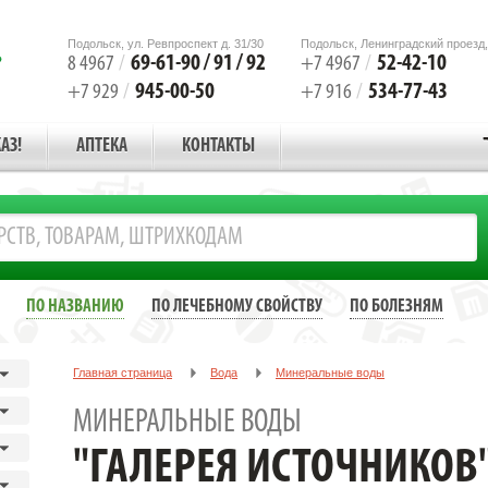
Подольск, ул. Ревпроспект д. 31/30
Подольск, Ленинградский проезд,
69-61-90 / 91 / 92
52-42-10
8 4967
/
+7 4967
/
945-00-50
534-77-43
+7 929
/
+7 916
/
АЗ!
АПТЕКА
КОНТАКТЫ
ПО НАЗВАНИЮ
ПО ЛЕЧЕБНОМУ СВОЙСТВУ
ПО БОЛЕЗНЯМ
Главная страница
Вода
Минеральные воды
"ГАЛЕРЕЯ ИСТОЧНИКОВ"Ессентуки мин.вода №4 0,5Л. ЭЛИТА
МИНЕРАЛЬНЫЕ ВОДЫ
"ГАЛЕРЕЯ ИСТОЧНИКОВ