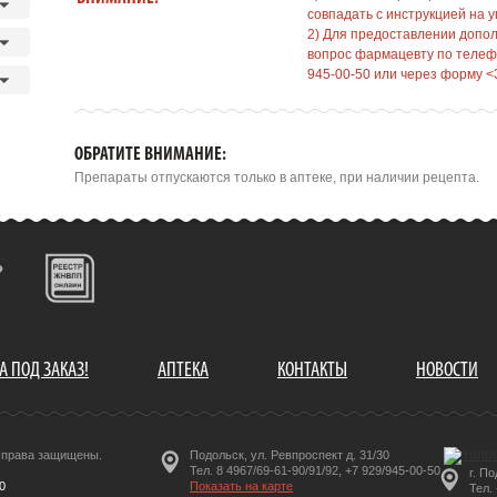
совпадать с инструкцией на у
2) Для предоставлении допо
вопрос фармацевту по телефо
945-00-50 или через форму <
ОБРАТИТЕ ВНИМАНИЕ:
Препараты отпускаются только в аптеке, при наличии рецепта.
А ПОД ЗАКАЗ!
АПТЕКА
КОНТАКТЫ
НОВОСТИ
е права защищены.
Подольск, ул. Ревпроспект д. 31/30
Тел. 8 4967/69-61-90/91/92, +7 929/945-00-50
г. П
0
Показать на карте
Тел.