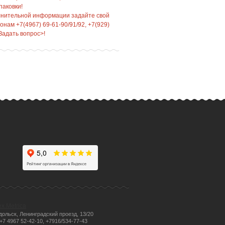
паковки!
лнительной информации задайте свой
нам +7(4967) 69-61-90/91/92, +7(929)
Задать вопрос>!
одольск, Ленинградский проезд, 13/20
 +7 4967 52-42-10, +7916/534-77-43