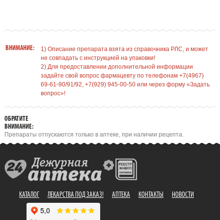
ВНИМАНИЕ:
1) Описание препарата взята из справочника РЛС, и может
не совпадать с инструкцией на упаковки!
2) Для предоставлении дополнительной информации
задайте свой вопрос фармацевту по телефонам +7(4967)
69-61-90/91/92, +7(929) 945-00-50 или через форму «Задать
вопрос»!
ОБРАТИТЕ
ВНИМАНИЕ:
Препараты отпускаются только в аптеке, при наличии рецепта.
КАТАЛОГ
ЛЕКАРСТВА ПОД ЗАКАЗ!
АПТЕКА
КОНТАКТЫ
НОВОСТИ