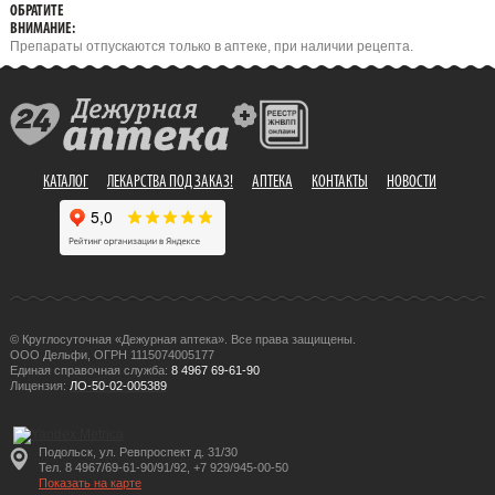
ОБРАТИТЕ
ВНИМАНИЕ:
Препараты отпускаются только в аптеке, при наличии рецепта.
КАТАЛОГ
ЛЕКАРСТВА ПОД ЗАКАЗ!
АПТЕКА
КОНТАКТЫ
НОВОСТИ
© Круглосуточная «Дежурная аптека». Все права защищены.
ООО Дельфи, ОГРН 1115074005177
Единая справочная служба:
8 4967 69-61-90
Лицензия:
ЛО-50-02-005389
Подольск, ул. Ревпроспект д. 31/30
Тел. 8 4967/69-61-90/91/92, +7 929/945-00-50
Показать на карте