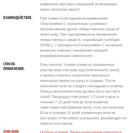
изменение вкусовых ощущений (исчезающее
через несколько минут).
ВЗАИМОДЕЙСТВИЕ.
При совместном наружном применении
Гепатромбин С значительно усиливает
проникновение других лекарственных средств
через кожу. При одновременном применении
лекарственных средств, содержащих сулиндак
(НПВС), с препаратом Гепатромбин С возможно
развитие тяжелых токсических реакций
(периферическая невропатия).
СПОСОБ
Гель наносят тонким слоем на пораженные
ПРИМЕНЕНИЯ.
участки кожи или кожу над болезненной зоной,
стараясь избегать нанесения препарата
непосредственно на раны и ссадины. После
нанесения геля не следует накладывать повязку.
Перед нанесением кожа должна быть чистой и
сухой. Процедуру повторяют 1-2 раза в день в
течение 7-10 дней или до исчезновения
симптомов заболевания (боль, отек, воспаление).
Если в течение 10 дней применения геля не
наступает отчетливого улучшения, рекомендуется
обратиться к врачу.
ОПИСАНИЕ.
Особые условия: Перед нанесением препарата