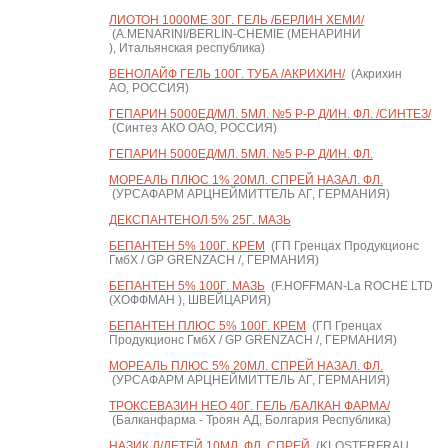
ЛИОТОН 1000МЕ 30Г. ГЕЛЬ /БЕРЛИН ХЕМИ/
(A.MENARINI/BERLIN-CHEMIE (МЕНАРИНИ
), Итальянская республика)
ВЕНОЛАЙФ ГЕЛЬ 100Г. ТУБА /АКРИХИН/
(Акрихин
АО, РОССИЯ)
ГЕПАРИН 5000ЕД/МЛ. 5МЛ. №5 Р-Р Д/ИН. ФЛ. /СИНТЕЗ/
(Синтез АКО ОАО, РОССИЯ)
ГЕПАРИН 5000ЕД/МЛ. 5МЛ. №5 Р-Р Д/ИН. ФЛ.
МОРЕАЛЬ ПЛЮС 1% 20МЛ. СПРЕЙ НАЗАЛ. ФЛ.
(УРСАФАРМ АРЦНЕЙМИТТЕЛЬ АГ, ГЕРМАНИЯ)
ДЕКСПАНТЕНОЛ 5% 25Г. МАЗЬ
БЕПАНТЕН 5% 100Г. КРЕМ
(ГП Гренцах Продукционс
ГмбХ / GP GRENZACH /, ГЕРМАНИЯ)
БЕПАНТЕН 5% 100Г. МАЗЬ
(F.HOFFMAN-La ROCHE LTD
(ХОФФМАН ), ШВЕЙЦАРИЯ)
БЕПАНТЕН ПЛЮС 5% 100Г. КРЕМ
(ГП Гренцах
Продукционс ГмбХ / GP GRENZACH /, ГЕРМАНИЯ)
МОРЕАЛЬ ПЛЮС 5% 20МЛ. СПРЕЙ НАЗАЛ. ФЛ.
(УРСАФАРМ АРЦНЕЙМИТТЕЛЬ АГ, ГЕРМАНИЯ)
ТРОКСЕВАЗИН НЕО 40Г. ГЕЛЬ /БАЛКАН ФАРМА/
(Балканфарма - Троян АД, Болгария Республика)
НАЗИК Д/ДЕТЕЙ 10МЛ. ФЛ. СПРЕЙ
(KLOSTERFRAU