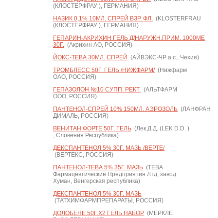
(КЛОСТЕРФРАУ ), ГЕРМАНИЯ)
НАЗИК 0,1% 10МЛ. СПРЕЙ ВЗР. ФЛ.
(KLOSTERFRAU
(КЛОСТЕРФРАУ ), ГЕРМАНИЯ)
ГЕПАРИН-АКРИХИН ГЕЛЬ Д/НАРУЖН.ПРИМ. 1000МЕ
30Г.
(Акрихин АО, РОССИЯ)
ЙОКС-ТЕВА 30МЛ. СПРЕЙ
(АЙВЭКС-ЧР а.с., Чехия)
ТРОМБЛЕСС 50Г. ГЕЛЬ /НИЖФАРМ/
(Нижфарм
ОАО, РОССИЯ)
ГЕПАЗОЛОН №10 СУПП. РЕКТ.
(АЛЬТФАРМ
ООО, РОССИЯ)
ПАНТЕНОЛ-СПРЕЙ 10% 150МЛ. АЭРОЗОЛЬ
(ЛАНФРАН
ДИМАЛЬ, РОССИЯ)
ВЕНИТАН ФОРТЕ 50Г. ГЕЛЬ
(Лек Д.Д. (LEK D.D. )
, Словения Республика)
ДЕКСПАНТЕНОЛ 5% 30Г. МАЗЬ /ВЕРТЕ/
(ВЕРТЕКС, РОССИЯ)
ПАНТЕНОЛ-ТЕВА 5% 35Г. МАЗЬ
(ТЕВА
Фармацевтические Предприятия Лтд, завод
Хуман, Венгерская республика)
ДЕКСПАНТЕНОЛ 5% 30Г. МАЗЬ
(ТАТХИМФАРМПРЕПАРАТЫ, РОССИЯ)
ДОЛОБЕНЕ 50Г.Х2 ГЕЛЬ НАБОР
(МЕРКЛЕ