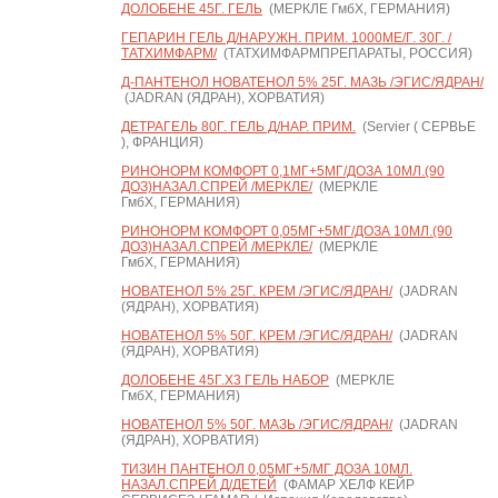
ДОЛОБЕНЕ 45Г. ГЕЛЬ
(МЕРКЛЕ ГмбХ, ГЕРМАНИЯ)
ГЕПАРИН ГЕЛЬ Д/НАРУЖН. ПРИМ. 1000МЕ/Г. 30Г. /
ТАТХИМФАРМ/
(ТАТХИМФАРМПРЕПАРАТЫ, РОССИЯ)
Д-ПАНТЕНОЛ НОВАТЕНОЛ 5% 25Г. МАЗЬ /ЭГИС/ЯДРАН/
(JADRAN (ЯДРАН), ХОРВАТИЯ)
ДЕТРАГЕЛЬ 80Г. ГЕЛЬ Д/НАР. ПРИМ.
(Servier ( СЕРВЬЕ
), ФРАНЦИЯ)
РИНОНОРМ КОМФОРТ 0,1МГ+5МГ/ДОЗА 10МЛ.(90
ДОЗ)НАЗАЛ.СПРЕЙ /МЕРКЛЕ/
(МЕРКЛЕ
ГмбХ, ГЕРМАНИЯ)
РИНОНОРМ КОМФОРТ 0,05МГ+5МГ/ДОЗА 10МЛ.(90
ДОЗ)НАЗАЛ.СПРЕЙ /МЕРКЛЕ/
(МЕРКЛЕ
ГмбХ, ГЕРМАНИЯ)
НОВАТЕНОЛ 5% 25Г. КРЕМ /ЭГИС/ЯДРАН/
(JADRAN
(ЯДРАН), ХОРВАТИЯ)
НОВАТЕНОЛ 5% 50Г. КРЕМ /ЭГИС/ЯДРАН/
(JADRAN
(ЯДРАН), ХОРВАТИЯ)
ДОЛОБЕНЕ 45Г.Х3 ГЕЛЬ НАБОР
(МЕРКЛЕ
ГмбХ, ГЕРМАНИЯ)
НОВАТЕНОЛ 5% 50Г. МАЗЬ /ЭГИС/ЯДРАН/
(JADRAN
(ЯДРАН), ХОРВАТИЯ)
ТИЗИН ПАНТЕНОЛ 0,05МГ+5/МГ ДОЗА 10МЛ.
НАЗАЛ.СПРЕЙ Д/ДЕТЕЙ
(ФАМАР ХЕЛФ КЕЙР