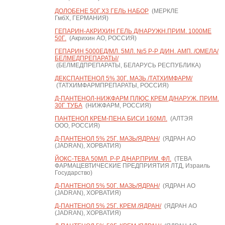
ДОЛОБЕНЕ 50Г.Х3 ГЕЛЬ НАБОР
(МЕРКЛЕ
ГмбХ, ГЕРМАНИЯ)
ГЕПАРИН-АКРИХИН ГЕЛЬ Д/НАРУЖН.ПРИМ. 1000МЕ
50Г.
(Акрихин АО, РОССИЯ)
ГЕПАРИН 5000ЕД/МЛ. 5МЛ. №5 Р-Р Д/ИН. АМП. /ОМЕЛА/
БЕЛМЕДПРЕПАРАТЫ/
(БЕЛМЕДПРЕПАРАТЫ, БЕЛАРУСЬ РЕСПУБЛИКА)
ДЕКСПАНТЕНОЛ 5% 30Г. МАЗЬ /ТАТХИМФАРМ/
(ТАТХИМФАРМПРЕПАРАТЫ, РОССИЯ)
Д-ПАНТЕНОЛ-НИЖФАРМ ПЛЮС КРЕМ Д/НАРУЖ. ПРИМ.
30Г ТУБА
(НИЖФАРМ, РОССИЯ)
ПАНТЕНОЛ КРЕМ-ПЕНА БИСИ 160МЛ.
(АЛТЭЯ
ООО, РОССИЯ)
Д-ПАНТЕНОЛ 5% 25Г. МАЗЬ/ЯДРАН/
(ЯДРАН АО
(JADRAN), ХОРВАТИЯ)
ЙОКС-ТЕВА 50МЛ. Р-Р Д/НАР.ПРИМ. ФЛ.
(ТЕВА
ФАРМАЦЕВТИЧЕСКИЕ ПРЕДПРИЯТИЯ ЛТД, Израиль
Государство)
Д-ПАНТЕНОЛ 5% 50Г. МАЗЬ/ЯДРАН/
(ЯДРАН АО
(JADRAN), ХОРВАТИЯ)
Д-ПАНТЕНОЛ 5% 25Г. КРЕМ /ЯДРАН/
(ЯДРАН АО
(JADRAN), ХОРВАТИЯ)