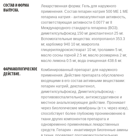
СОСТАВ И ФОРМА
Лекарственная форма: Гель для наружного
ВЫПУСКА.
применения. Состав гепарин натрия 500 МЕ 1 МЕ
гепарина натрия - антикоагулянтная активность,
соответствующая активности 0.0077 мг II
Международного стандарта гепарина (ВОЗ).
диметилсульфоксид 150 мг декспантенол 25 мг.
Вспомогательные вещества: изопропанол 353.3
мг, карбомер 940 10 мг, макрогола
глицерилгидроксистеарат 10 мг, троламин 5 мг,
масло сосны горной 2.5 мг, масло розмарина 2 мг,
масло лимона 0.5 мг, вода очищенная 438.6 мг.
ФАРМАКОЛОГИЧЕСКОЕ
Комбинированный препарат для наружного
ДЕЙСТВИЕ.
применения. Действие препарата обусловлено
входящими в его состав активными веществами:
гепарин натрий, декспантенол,
диметилсульфоксид. Диметилсульфоксид -
противовоспалительное, антиэкссудативное и
местное анальгезирующее действие. Проникает
через биологические мембраны (в т.ч. через кожу),
способствует более глубокому проникновению в
ткани других компонентов препарата и
одновременно применяемых лекарственных
средств. Гепарин - инактивируя биогенные амины
в ткани, проявляет противовоспалительную