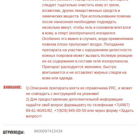
следует тщательно очистить кожу от грязи,
косметики, других лекарственных средств и
химических веществ. При использовании повязки
после нанесения необходимо подождать
несколько минут, чтобы гель в основном впитался
в кожу, а спирт (изопропанол) испарился.
Особенно это важно в случаях, когда применяемая
повязка плохо пропускает воздух. Попадание
препарата на участки с нарушением целостности
кожных покровов может вызвать болевую реакцию
из-за содержания в составе геля изопропанола.
Препарат расходуется экономно, быстро
впитывается и не оставляет жирных следов на
коже или одежде.
ВНИМАНИЕ:
1) Описание препарата взята из справочника РЛС, и может
не совпадать с инструкцией на упаковки!
2) Для предоставлении дополнительной информации
задайте свой вопрос фармацевту по телефонам +7(4967)
69-61-90/91/92, +7(929) 945-00-50 или через форму <Задать
вопрос>!
8600097415439
ШТРИХКОДЫ: