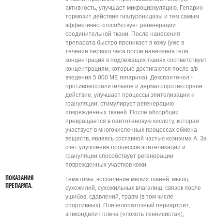
активность, улучшает микроциркуляцию. Гепарин
тормозит действие гиалуронидазы и тем самым
эффективно способствует регенерации
соединительной ткани. После нанесения
препарата быстро проникает в кожу (уже в
течение первого часа после нанесения геля
концентрация в подлежащих тканях соответствует
концентрациям, которые достигаются после в/в
введения 5 000 МЕ гепарина). Декспантенол -
противовоспалительное и дерматопротекторное
действие, улучшает процессы эпителизации и
грануляции, стимулирует регенерацию
поврежденных тканей. После абсорбции
превращается в пантотеновую кислоту, которая
участвует в многочисленных процессах обмена
веществ, являясь составной частью коэнзима А. За
счет улучшения процессов эпителизации и
грануляции способствует регенерации
поврежденных участков кожи.
ПОКАЗАНИЯ
Гематомы, воспаление мягких тканей, мышц,
ПРЕПАРАТА.
сухожилий, сухожильных влагалищ, связок после
ушибов, сдавлений, травм (в том числе
спортивных). Плечелопаточный периартрит,
эпикондилит плеча («локоть теннисиста»),