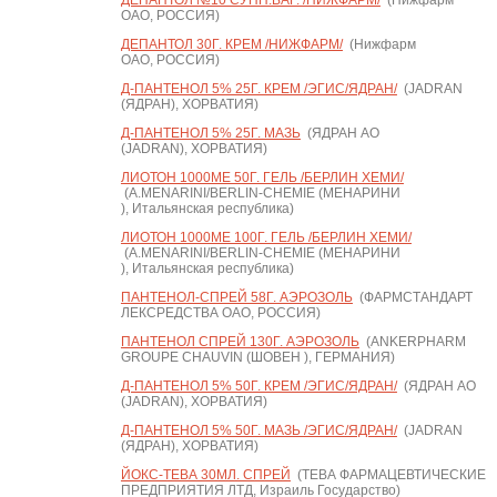
ДЕПАНТОЛ №10 СУПП.ВАГ. /НИЖФАРМ/
(Нижфарм
ОАО, РОССИЯ)
ДЕПАНТОЛ 30Г. КРЕМ /НИЖФАРМ/
(Нижфарм
ОАО, РОССИЯ)
Д-ПАНТЕНОЛ 5% 25Г. КРЕМ /ЭГИС/ЯДРАН/
(JADRAN
(ЯДРАН), ХОРВАТИЯ)
Д-ПАНТЕНОЛ 5% 25Г. МАЗЬ
(ЯДРАН АО
(JADRAN), ХОРВАТИЯ)
ЛИОТОН 1000МЕ 50Г. ГЕЛЬ /БЕРЛИН ХЕМИ/
(A.MENARINI/BERLIN-CHEMIE (МЕНАРИНИ
), Итальянская республика)
ЛИОТОН 1000МЕ 100Г. ГЕЛЬ /БЕРЛИН ХЕМИ/
(A.MENARINI/BERLIN-CHEMIE (МЕНАРИНИ
), Итальянская республика)
ПАНТЕНОЛ-СПРЕЙ 58Г. АЭРОЗОЛЬ
(ФАРМСТАНДАРТ
ЛЕКСРЕДСТВА ОАО, РОССИЯ)
ПАНТЕНОЛ СПРЕЙ 130Г. АЭРОЗОЛЬ
(ANKERPHARM
GROUPE CHAUVIN (ШОВЕН ), ГЕРМАНИЯ)
Д-ПАНТЕНОЛ 5% 50Г. КРЕМ /ЭГИС/ЯДРАН/
(ЯДРАН АО
(JADRAN), ХОРВАТИЯ)
Д-ПАНТЕНОЛ 5% 50Г. МАЗЬ /ЭГИС/ЯДРАН/
(JADRAN
(ЯДРАН), ХОРВАТИЯ)
ЙОКС-ТЕВА 30МЛ. СПРЕЙ
(ТЕВА ФАРМАЦЕВТИЧЕСКИЕ
ПРЕДПРИЯТИЯ ЛТД, Израиль Государство)