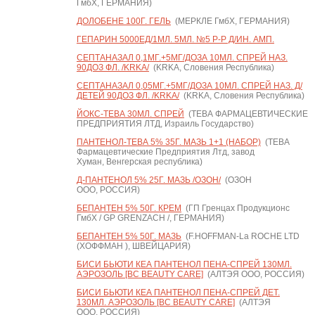
ГмбХ, ГЕРМАНИЯ)
ДОЛОБЕНЕ 100Г. ГЕЛЬ
(МЕРКЛЕ ГмбХ, ГЕРМАНИЯ)
ГЕПАРИН 5000ЕД/1МЛ. 5МЛ. №5 Р-Р Д/ИН. АМП.
СЕПТАНАЗАЛ 0,1МГ.+5МГ/ДОЗА 10МЛ. СПРЕЙ НАЗ.
90ДОЗ ФЛ. /KRKA/
(KRKA, Словения Республика)
СЕПТАНАЗАЛ 0,05МГ.+5МГ/ДОЗА 10МЛ. СПРЕЙ НАЗ. Д/
ДЕТЕЙ 90ДОЗ ФЛ. /KRKA/
(KRKA, Словения Республика)
ЙОКС-ТЕВА 30МЛ. СПРЕЙ
(ТЕВА ФАРМАЦЕВТИЧЕСКИЕ
ПРЕДПРИЯТИЯ ЛТД, Израиль Государство)
ПАНТЕНОЛ-ТЕВА 5% 35Г. МАЗЬ 1+1 (НАБОР)
(ТЕВА
Фармацевтические Предприятия Лтд, завод
Хуман, Венгерская республика)
Д-ПАНТЕНОЛ 5% 25Г. МАЗЬ /ОЗОН/
(ОЗОН
ООО, РОССИЯ)
БЕПАНТЕН 5% 50Г. КРЕМ
(ГП Гренцах Продукционс
ГмбХ / GP GRENZACH /, ГЕРМАНИЯ)
БЕПАНТЕН 5% 50Г. МАЗЬ
(F.HOFFMAN-La ROCHE LTD
(ХОФФМАН ), ШВЕЙЦАРИЯ)
БИСИ БЬЮТИ КЕА ПАНТЕНОЛ ПЕНА-СПРЕЙ 130МЛ.
АЭРОЗОЛЬ [BC BEAUTY CARE]
(АЛТЭЯ ООО, РОССИЯ)
БИСИ БЬЮТИ КЕА ПАНТЕНОЛ ПЕНА-СПРЕЙ ДЕТ.
130МЛ. АЭРОЗОЛЬ [BC BEAUTY CARE]
(АЛТЭЯ
ООО, РОССИЯ)