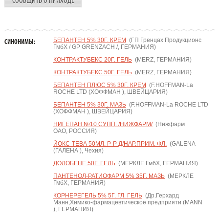
СООБЩИТЬ О ПРИХОДЕ
БЕПАНТЕН 5% 30Г. КРЕМ
(ГП Гренцах Продукционс
СИНОНИМЫ:
ГмбХ / GP GRENZACH /, ГЕРМАНИЯ)
КОНТРАКТУБЕКС 20Г. ГЕЛЬ
(MERZ, ГЕРМАНИЯ)
КОНТРАКТУБЕКС 50Г. ГЕЛЬ
(MERZ, ГЕРМАНИЯ)
БЕПАНТЕН ПЛЮС 5% 30Г. КРЕМ
(F.HOFFMAN-La
ROCHE LTD (ХОФФМАН ), ШВЕЙЦАРИЯ)
БЕПАНТЕН 5% 30Г. МАЗЬ
(F.HOFFMAN-La ROCHE LTD
(ХОФФМАН ), ШВЕЙЦАРИЯ)
НИГЕПАН №10 СУПП. /НИЖФАРМ/
(Нижфарм
ОАО, РОССИЯ)
ЙОКС-ТЕВА 50МЛ. Р-Р Д/НАР.ПРИМ. ФЛ.
(GALENA
(ГАЛЕНА ), Чехия)
ДОЛОБЕНЕ 50Г. ГЕЛЬ
(МЕРКЛЕ ГмбХ, ГЕРМАНИЯ)
ПАНТЕНОЛ-РАТИОФАРМ 5% 35Г. МАЗЬ
(МЕРКЛЕ
ГмбХ, ГЕРМАНИЯ)
КОРНЕРЕГЕЛЬ 5% 5Г. ГЛ. ГЕЛЬ
(Др.Герхард
Манн,Химико-фармацевтическое предприяти (MANN
), ГЕРМАНИЯ)