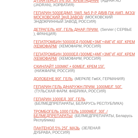
Д-ПАНТЕНОЛ 5% 50Г. КРЕМ /ЯДРАН/
(ЯДРАН АО
(JADRAN), ХОРВАТИЯ)
ГЕПАРИН 5000ЕД/МЛ. 5МЛ. №5 Р-Р Д/В/В,П/К АМП. /МЭЗ/
МОСКОВСКИЙ ЭНД.ЗАВОД/
(МОСКОВСКИЙ
ЭНДОКРИННЫЙ ЗАВОД, РОССИЯ)
ДЕТРАГЕЛЬ 40Г. ГЕЛЬ Д/НАР. ПРИМ.
(Servier ( СЕРВЬЕ
), ФРАНЦИЯ)
ГЕПАТРОМБИН 50000ЕД (500МЕ+3МГ+4МГ)/Г 40Г. КРЕМ
/ХЕМОФАРМ/
(ХЕМОФАРМ, РОССИЯ)
ГЕПАТРОМБИН 30000ЕД (300МЕ+4МГ+3МГ)/Г 40Г. КРЕМ
/ХЕМОФАРМ/
(ХЕМОФАРМ, РОССИЯ)
СКИНЛАЙТ 100МКГ.+ 60МЕ/Г. КРЕМ 15Г.
(НИЖФАРМ, РОССИЯ)
ДОЛОБЕНЕ 90Г. ГЕЛЬ
(МЕРКЛЕ ГмбХ, ГЕРМАНИЯ)
ГЕПАРИН ГЕЛЬ Д/НАРУЖН.ПРИМ. 1000МЕ/Г. 50Г.
(ТУЛЬСКАЯ ФАРМ. ФАБРИКА, РОССИЯ)
ГЕПАРИН 1000ЕД. 30Г. ГЕЛЬ
(БЕЛМЕДПРЕПАРАТЫ, БЕЛАРУСЬ РЕСПУБЛИКА)
ТРОМБОГЕЛЬ 1000 ГЕЛЬ 1000МЕ/Г. 30Г. /
БЕЛМЕДПРЕПАРАТЫ/
(БЕЛМЕДПРЕПАРАТЫ, Беларусь
Республика)
ПАНТЕНОЛ 5% 25Г. МАЗЬ
(ЗЕЛЕНАЯ
ДУБРАВА, РОССИЯ)