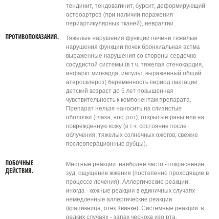
тендинит, тендовагинит, бурсит, деформирующий
остеоартроз (при наличии поражения
периартикулярных тканей), невралгии.
ПРОТИВОПОКАЗАНИЯ.
Тяжелые нарушения функции печени тяжелые
нарушения функции почек бронхиальная астма
выраженные нарушения со стороны сердечно-
сосудистой системы (в т.ч. тяжелая стенокардия,
инфаркт миокарда, инсульт, выраженный общий
атеросклероз) беременность период лактации
детский возраст до 5 лет повышенная
чувствительность к компонентам препарата.
Препарат нельзя наносить на слизистые
оболочки (глаза, нос, рот), открытые раны или на
поврежденную кожу (в т.ч. состояние после
облучения, тяжелых солнечных ожогов, свежие
послеоперационные рубцы).
ПОБОЧНЫЕ
Местные реакции: наиболее часто - покраснение,
ДЕЙСТВИЯ.
зуд, ощущение жжения (постепенно проходящие в
процессе лечения). Аллергические реакции:
иногда - кожные реакции в единичных случаях -
немедленные аллергические реакции
(крапивница, отек Квинке). Системные реакции: в
редких случаях - запах чеснока изо рта,