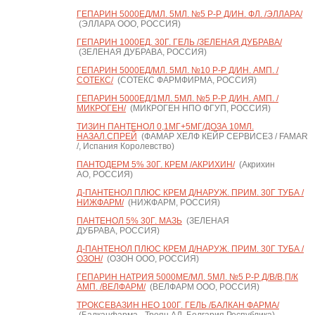
ГЕПАРИН 5000ЕД/МЛ. 5МЛ. №5 Р-Р Д/ИН. ФЛ. /ЭЛЛАРА/
(ЭЛЛАРА ООО, РОССИЯ)
ГЕПАРИН 1000ЕД. 30Г. ГЕЛЬ /ЗЕЛЕНАЯ ДУБРАВА/
(ЗЕЛЕНАЯ ДУБРАВА, РОССИЯ)
ГЕПАРИН 5000ЕД/МЛ. 5МЛ. №10 Р-Р Д/ИН. АМП. /
СОТЕКС/
(СОТЕКС ФАРМФИРМА, РОССИЯ)
ГЕПАРИН 5000ЕД/1МЛ. 5МЛ. №5 Р-Р Д/ИН. АМП. /
МИКРОГЕН/
(МИКРОГЕН НПО ФГУП, РОССИЯ)
ТИЗИН ПАНТЕНОЛ 0,1МГ+5МГ/ДОЗА 10МЛ.
НАЗАЛ.СПРЕЙ
(ФАМАР ХЕЛФ КЕЙР СЕРВИСЕЗ / FAMAR
/, Испания Королевство)
ПАНТОДЕРМ 5% 30Г. КРЕМ /АКРИХИН/
(Акрихин
АО, РОССИЯ)
Д-ПАНТЕНОЛ ПЛЮС КРЕМ Д/НАРУЖ. ПРИМ. 30Г ТУБА /
НИЖФАРМ/
(НИЖФАРМ, РОССИЯ)
ПАНТЕНОЛ 5% 30Г. МАЗЬ
(ЗЕЛЕНАЯ
ДУБРАВА, РОССИЯ)
Д-ПАНТЕНОЛ ПЛЮС КРЕМ Д/НАРУЖ. ПРИМ. 30Г ТУБА /
ОЗОН/
(ОЗОН ООО, РОССИЯ)
ГЕПАРИН НАТРИЯ 5000МЕ/МЛ. 5МЛ. №5 Р-Р Д/В/В,П/К
АМП. /ВЕЛФАРМ/
(ВЕЛФАРМ ООО, РОССИЯ)
ТРОКСЕВАЗИН НЕО 100Г. ГЕЛЬ /БАЛКАН ФАРМА/