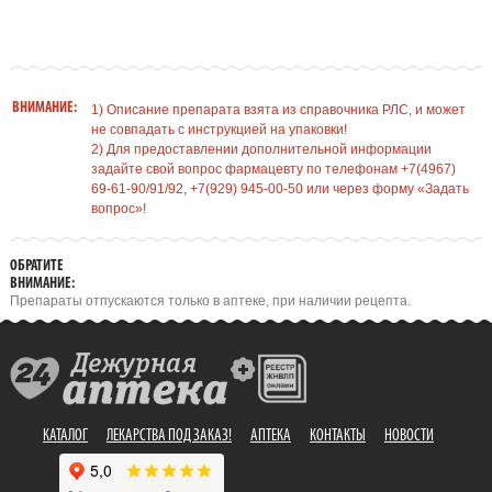
ВНИМАНИЕ:
1) Описание препарата взята из справочника РЛС, и может
не совпадать с инструкцией на упаковки!
2) Для предоставлении дополнительной информации
задайте свой вопрос фармацевту по телефонам +7(4967)
69-61-90/91/92, +7(929) 945-00-50 или через форму «Задать
вопрос»!
ОБРАТИТЕ
ВНИМАНИЕ:
Препараты отпускаются только в аптеке, при наличии рецепта.
КАТАЛОГ
ЛЕКАРСТВА ПОД ЗАКАЗ!
АПТЕКА
КОНТАКТЫ
НОВОСТИ