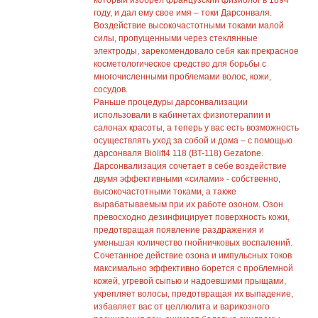
который изобрел французский физиолог в 1894
году, и дал ему свое имя – токи Дарсонваля.
Воздействие высокочастотными токами малой
силы, пропущенными через стеклянные
электроды, зарекомендовало себя как прекрасное
косметологическое средство для борьбы с
многочисленными проблемами волос, кожи,
сосудов.
Раньше процедуры дарсонвализации
использовали в кабинетах физиотерапии и
салонах красоты, а теперь у вас есть возможность
осуществлять уход за собой и дома – с помощью
дарсонваля Biolift4 118 (BT-118) Gezatone.
Дарсонвализация сочетает в себе воздействие
двумя эффективными «силами» - собственно,
высокочастотными токами, а также
вырабатываемым при их работе озоном. Озон
превосходно дезинфицирует поверхность кожи,
предотвращая появление раздражения и
уменьшая количество гнойничковых воспалений.
Сочетанное действие озона и импульсных токов
максимально эффективно борется с проблемной
кожей, угревой сыпью и надоевшими прыщами,
укрепляет волосы, предотвращая их выпадение,
избавляет вас от целлюлита и варикозного