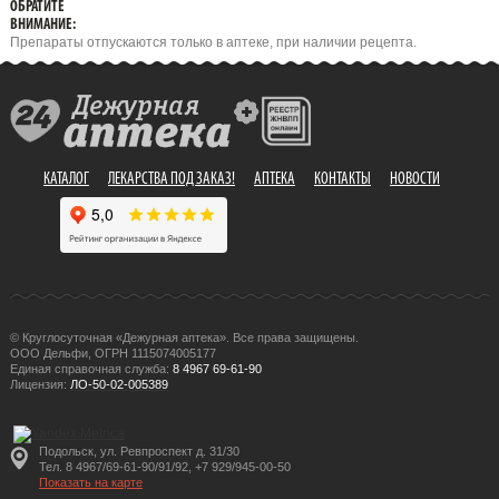
ОБРАТИТЕ
ВНИМАНИЕ:
Препараты отпускаются только в аптеке, при наличии рецепта.
КАТАЛОГ
ЛЕКАРСТВА ПОД ЗАКАЗ!
АПТЕКА
КОНТАКТЫ
НОВОСТИ
© Круглосуточная «Дежурная аптека». Все права защищены.
ООО Дельфи, ОГРН 1115074005177
Единая справочная служба:
8 4967 69-61-90
Лицензия:
ЛО-50-02-005389
Подольск, ул. Ревпроспект д. 31/30
Тел. 8 4967/69-61-90/91/92, +7 929/945-00-50
Показать на карте