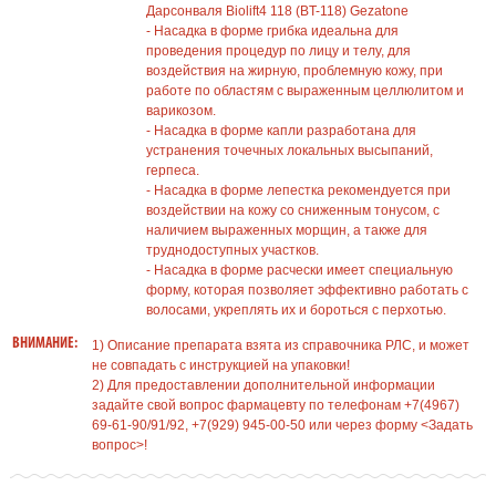
Дарсонваля Biolift4 118 (BT-118) Gezatone
- Насадка в форме грибка идеальна для
проведения процедур по лицу и телу, для
воздействия на жирную, проблемную кожу, при
работе по областям с выраженным целлюлитом и
варикозом.
- Насадка в форме капли разработана для
устранения точечных локальных высыпаний,
герпеса.
- Насадка в форме лепестка рекомендуется при
воздействии на кожу со сниженным тонусом, с
наличием выраженных морщин, а также для
труднодоступных участков.
- Насадка в форме расчески имеет специальную
форму, которая позволяет эффективно работать с
волосами, укреплять их и бороться с перхотью.
ВНИМАНИЕ:
1) Описание препарата взята из справочника РЛС, и может
не совпадать с инструкцией на упаковки!
2) Для предоставлении дополнительной информации
задайте свой вопрос фармацевту по телефонам +7(4967)
69-61-90/91/92, +7(929) 945-00-50 или через форму <Задать
вопрос>!