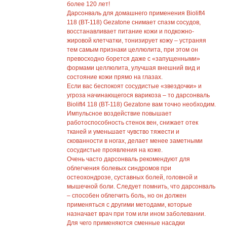
более 120 лет!
Дарсонваль для домашнего применения Biolift4
118 (BT-118) Gezatone снимает спазм сосудов,
восстанавливает питание кожи и подкожно-
жировой клетчатки, тонизирует кожу – устраняя
тем самым признаки целлюлита, при этом он
превосходно борется даже с «запущенными»
формами целлюлита, улучшая внешний вид и
состояние кожи прямо на глазах.
Если вас беспокоят сосудистые «звездочки» и
угроза начинающегося варикоза – то дарсонваль
Biolift4 118 (BT-118) Gezatone вам точно необходим.
Импульсное воздействие повышает
работоспособность стенок вен, снижает отек
тканей и уменьшает чувство тяжести и
скованности в ногах, делает менее заметными
сосудистые проявления на коже.
Очень часто дарсонваль рекомендуют для
облегчения болевых синдромов при
остеохондрозе, суставных болей, головной и
мышечной боли. Следует помнить, что дарсонваль
– способен облегчить боль, но он должен
применяться с другими методами, которые
назначает врач при том или ином заболевании.
Для чего применяются сменные насадки