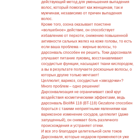
действующий метод для уменьшения выпадения
волос, который помогает как женщинам, так и
мужчинам, независимо от причин выпадения
волос.
Кроме того, озона оказывает поистине
«волшебное» действие, он способствует
избавлению от перхоти, снижению повышенной
активности сальных желез на коже головы, то есть
если ваша проблема – жирные волосы, то
дарсонваль способен ее решить. Токи дарсонваля
улучшают питание луковиц, восстанавливают
сосудистые функции, насыщают ткани кислородом,
а вы в результате получаете роскошные волосы, о
которых другие только мечтают!
Целлюлит, варикоз, сосудистые «звездочки»?
Много проблем – одно решение!
Дарсонвализация не ограничивает свой круг
воздействия косметическими эффектами, ведь
дарсонваль Biolift4 118 (BT-118) Gezatone способен
бороться с такими неприятными явлениями как
варикозное изменение сосудов, целлюлит (даже
запущенный), он снимает боль различного
происхождения и устраняет отеки.
И все это благодаря целительной силе токов
Дарсонваля, которые недаром применяются уже