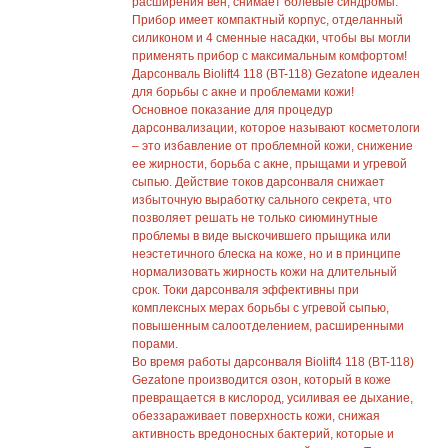
расширения вен, снимает болевые синдромы.
Прибор имеет компактный корпус, отделанный
силиконом и 4 сменные насадки, чтобы вы могли
применять прибор с максимальным комфортом!
Дарсонваль Biolift4 118 (BT-118) Gezatone идеален
для борьбы с акне и проблемами кожи!
Основное показание для процедур
дарсонвализации, которое называют косметологи
– это избавление от проблемной кожи, снижение
ее жирности, борьба с акне, прыщами и угревой
сыпью. Действие токов дарсонваля снижает
избыточную выработку сального секрета, что
позволяет решать не только сиюминутные
проблемы в виде выскочившего прыщика или
неэстетичного блеска на коже, но и в принципе
нормализовать жирность кожи на длительный
срок. Токи дарсонваля эффективны при
комплексных мерах борьбы с угревой сыпью,
повышенным салоотделением, расширенными
порами.
Во время работы дарсонваля Biolift4 118 (BT-118)
Gezatone производится озон, который в коже
превращается в кислород, усиливая ее дыхание,
обеззараживает поверхность кожи, снижая
активность вредоносных бактерий, которые и