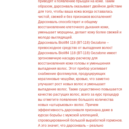
приводят к появлению прыщей на коже. Таким
образом, дарсонваль оказывает двойное действие
для того, чтобы ваша кожа всегда оставалась
чистой, свежей и без признаков воспаления!
Дарсонваль способствует и общему
восстановлению клеточного дыхания кожи,
уменьшает морщины, делает кожу более свежей и
молодо выглядящей.
Дарсонваль Biolift4 118 (BT-118) Gezatone –
превосходное средство от выпадения волос!
Дарсонваль Biolift4 118 (BT-118) Gezatone имеет
эргономичную насадку-расческу для
восстановления кожи головы и уменьшения
выпадения волос. Этот прибор усиливает
снабжение фолликулов, продуцирующих
кератиновые чешуйки, кровью, что заметно
улучшает рост новых волос и уменьшает
выпадение волос. Также существенно повышается
качество растущих волос, всего за курс процедур
вы отметите появление большого количества
новых «штырьковых» волос. Причем
эффективность дарсонваля признана даже в
курсах борьбы с мужской алопецией,
спровоцированной большой выработкой гормонов.
А это значит, что дарсонваль – реально