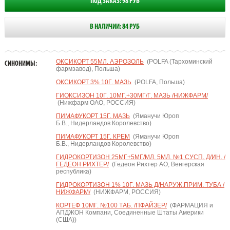
ПОД ЗАКАЗ: 98 РУБ
В НАЛИЧИИ: 84 РУБ
ОКСИКОРТ 55МЛ. АЭРОЗОЛЬ
(POLFA (Тархоминский
СИНОНИМЫ:
фармзавод), Польша)
ОКСИКОРТ 3% 10Г. МАЗЬ
(POLFA, Польша)
ГИОКСИЗОН 10Г. 10МГ.+30МГ/Г. МАЗЬ /НИЖФАРМ/
(Нижфарм ОАО, РОССИЯ)
ПИМАФУКОРТ 15Г. МАЗЬ
(Яманучи Юроп
Б.В., Нидерландов Королевство)
ПИМАФУКОРТ 15Г. КРЕМ
(Яманучи Юроп
Б.В., Нидерландов Королевство)
ГИДРОКОРТИЗОН 25МГ+5МГ/МЛ. 5МЛ. №1 СУСП. Д/ИН. /
ГЕДЕОН РИХТЕР/
(Гедеон Рихтер АО, Венгерская
республика)
ГИДРОКОРТИЗОН 1% 10Г. МАЗЬ Д/НАРУЖ.ПРИМ. ТУБА /
НИЖФАРМ/
(НИЖФАРМ, РОССИЯ)
КОРТЕФ 10МГ. №100 ТАБ. /ПФАЙЗЕР/
(ФАРМАЦИЯ и
АПДЖОН Компани, Соединенные Штаты Америки
(США))