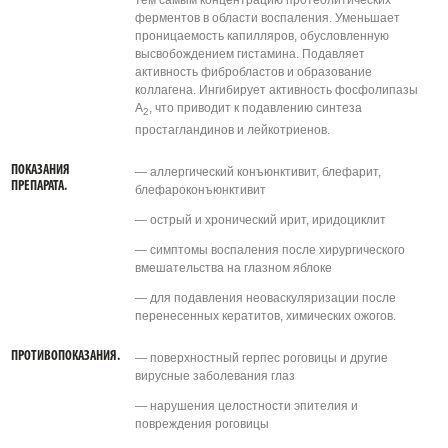
тем самым концентрацию протеолитических
ферментов в области воспаления. Уменьшает
проницаемость капилляров, обусловленную
высвобождением гистамина. Подавляет
активность фибробластов и образование
коллагена. Ингибирует активность фосфолипазы
А
, что приводит к подавлению синтеза
2
простагландинов и лейкотриенов.
ПОКАЗАНИЯ
— аллергический конъюнктивит, блефарит,
ПРЕПАРАТА.
блефароконъюнктивит
— острый и хронический ирит, иридоциклит
— симптомы воспаления после хирургического
вмешательства на глазном яблоке
— для подавления неоваскуляризации после
перенесенных кератитов, химических ожогов.
ПРОТИВОПОКАЗАНИЯ.
— поверхностный герпес роговицы и другие
вирусные заболевания глаз
— нарушения целостности эпителия и
повреждения роговицы