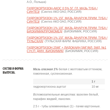
А.О., Польша)
ГИДРОКОРТИЗОН-АКОС 0,5% 5Г. ГЛ. МАЗЬ ТУБА /
СИНТЕЗ/
(Синтез АКО ОАО, РОССИЯ)
ГИДРОКОРТИЗОН 1% 15Г. МАЗЬ Д/НАРУЖ.ПРИМ. ТУБА /
СИНТЕЗ/
(Синтез АКО ОАО, РОССИЯ)
ГИДРОКОРТИЗОН 1% 10Г. МАЗЬ Д/НАРУЖ.ПРИМ. ТУБА /
БИОХИМИК/ПРОМОМЕД/
(БИОХИМИК, РОССИЯ)
ГИДРОКОРТИЗОН 1% 15Г. МАЗЬ Д/НАРУЖ.ПРИМ. ТУБА /
ТУЛЬСКАЯ/
(ТУЛЬСКАЯ ФАРМ. ФАБРИКА, РОССИЯ)
ГИДРОКОРТИЗОН 25МГ + ЛИДОКАИН 5МГ/МЛ. 5МЛ. №1
СУСП. Д/ИН. /БИОХИМИК/
(БИОХИМИК, РОССИЯ)
СОСТАВ И ФОРМА
Мазь глазная 1%
белая с желтоватым оттенком,
ВЫПУСКА.
гомогенная, суспензионная.
1 г
гидрокортизона ацетат
10 мг
Вспомогательные вещества:
вазелин белый,
парафин жидкий, ланолин.
2.5 г - тубы алюминиевые (1) - пачки картонные.