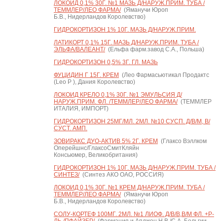
ЛОКОИД 0,1% 30Г. №1 МАЗЬ Д/НАРУЖ.ПРИМ. ТУБА /
ТЕММЛЕР/ЛЕО ФАРМА/
(Яманучи Юроп
Б.В., Нидерландов Королевство)
ГИДРОКОРТИЗОН 1% 10Г. МАЗЬ Д/НАРУЖ.ПРИМ.
ЛАТИКОРТ 0,1% 15Г. МАЗЬ Д/НАРУЖ.ПРИМ. ТУБА /
ЭЛЬФА/ВАЛЕАНТ/
(Ельфа фарм.завод С.А., Польша)
ГИДРОКОРТИЗОН 0,5% 3Г. ГЛ. МАЗЬ
ФУЦИДИН Г 15Г. КРЕМ
(Лео Фармасьютикал Продактс
(Leo P ), Дания Королевство)
ЛОКОИД КРЕЛО 0,1% 30Г. №1 ЭМУЛЬСИЯ Д/
НАРУЖ.ПРИМ. ФЛ. /ТЕММЛЕР/ЛЕО ФАРМА/
(ТЕММЛЕР
ИТАЛИЯ, ИМПОРТ)
ГИДРОКОРТИЗОН 25МГ/МЛ. 2МЛ. №10 СУСП. Д/В/М, В/
СУСТ. АМП.
ЗОВИРАКС ДУО-АКТИВ 5% 2Г. КРЕМ
(Глаксо Вэллком
Оперейшнс/ГлаксоСмитКляйн
Консьюмер, Великобритания)
ГИДРОКОРТИЗОН 1% 10Г. МАЗЬ Д/НАРУЖ.ПРИМ. ТУБА /
СИНТЕЗ/
(Синтез АКО ОАО, РОССИЯ)
ЛОКОИД 0,1% 30Г. №1 КРЕМ Д/НАРУЖ.ПРИМ. ТУБА /
ТЕММЛЕР/ЛЕО ФАРМА/
(Яманучи Юроп
Б.В., Нидерландов Королевство)
СОЛУ-КОРТЕФ 100МГ. 2МЛ. №1 ЛИОФ. Д/В/В,В/М ФЛ. +Р-