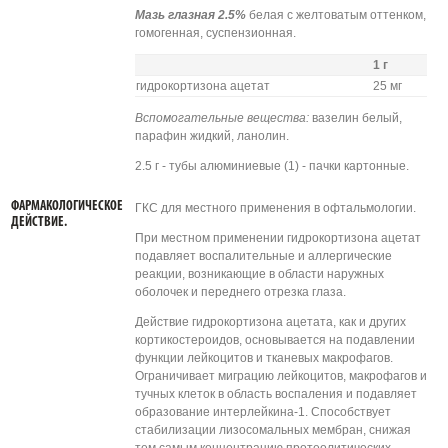
Мазь глазная 2.5%
белая с желтоватым оттенком,
гомогенная, суспензионная.
1 г
гидрокортизона ацетат
25 мг
Вспомогательные вещества:
вазелин белый,
парафин жидкий, ланолин.
2.5 г - тубы алюминиевые (1) - пачки картонные.
ФАРМАКОЛОГИЧЕСКОЕ
ГКС для местного применения в офтальмологии.
ДЕЙСТВИЕ.
При местном применении гидрокортизона ацетат
подавляет воспалительные и аллергические
реакции, возникающие в области наружных
оболочек и переднего отрезка глаза.
Действие гидрокортизона ацетата, как и других
кортикостероидов, основывается на подавлении
функции лейкоцитов и тканевых макрофагов.
Ограничивает миграцию лейкоцитов, макрофагов и
тучных клеток в область воспаления и подавляет
образование интерлейкина-1. Способствует
стабилизации лизосомальных мембран, снижая