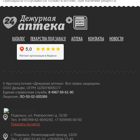
Препараты отпускаются только в аптеке, при наличии рецепта.
КАТАЛОГ
ЛЕКАРСТВА ПОД ЗАКАЗ!
АПТЕКА
КОНТАКТЫ
НОВОСТИ
© Круглосуточная «Дежурная аптека». Все права защищены.
ООО Дельфи, ОГРН 1115074005177
Единая справочная служба:
8 4967 69-61-90
Лицензия:
ЛО-50-02-005389
Подольск, ул. Ревпроспект д. 31/30
Тел. 8 4967/69-61-90/91/92, +7 929/945-00-50
Показать на карте
г. Подольск, Ленинградский проезд, 13/20
Тел. +7 4967 52-42-10, +7916/534-77-43