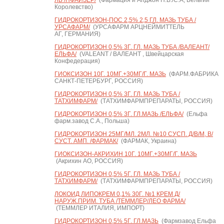
ЛЬ /ПФАЙЗЕР/
(Фармация и Апджон Н.В./С.А, Бельгии
Королевство)
ГИДРОКОРТИЗОН-ПОС 2,5% 2,5 ГЛ. МАЗЬ ТУБА /
УРСАФАРМ/
(УРСАФАРМ АРЦНЕЙМИТТЕЛЬ
АГ, ГЕРМАНИЯ)
ГИДРОКОРТИЗОН 0,5% 3Г. ГЛ. МАЗЬ ТУБА /ВАЛЕАНТ/
ЕЛЬФА/
(VALEANT / ВАЛЕАНТ , Швейцарская
Конфедерация)
ГИОКСИЗОН 10Г. 10МГ.+30МГ/Г. МАЗЬ
(ФАРМ.ФАБРИКА
САНКТ-ПЕТЕРБУРГ, РОССИЯ)
ГИДРОКОРТИЗОН 0,5% 3Г. ГЛ. МАЗЬ ТУБА /
ТАТХИМФАРМ/
(ТАТХИМФАРМПРЕПАРАТЫ, РОССИЯ)
ГИДРОКОРТИЗОН 0,5% 3Г. ГЛ.МАЗЬ /ЕЛЬФА/
(Ельфа
фарм.завод С.А., Польша)
ГИДРОКОРТИЗОН 25МГ/МЛ. 2МЛ. №10 СУСП. Д/В/М, В/
СУСТ. АМП. /ФАРМАК/
(ФАРМАК, Украина)
ГИОКСИЗОН-АКРИХИН 10Г. 10МГ.+30МГ/Г. МАЗЬ
(Акрихин АО, РОССИЯ)
ГИДРОКОРТИЗОН 0,5% 5Г. ГЛ. МАЗЬ ТУБА /
ТАТХИМФАРМ/
(ТАТХИМФАРМПРЕПАРАТЫ, РОССИЯ)
ЛОКОИД ЛИПОКРЕМ 0,1% 30Г. №1 КРЕМ Д/
НАРУЖ.ПРИМ. ТУБА /ТЕММЛЕР/ЛЕО ФАРМА/
(ТЕММЛЕР ИТАЛИЯ, ИМПОРТ)
ГИДРОКОРТИЗОН 0,5% 5Г. ГЛ.МАЗЬ
(Фармзавод Ельфа