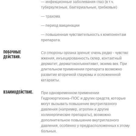
— инфекционные заболевания глаз (в т.ч.
туберкулезные, бактериальные, грибковые)
— трахома
— период вакцинации
— повышенная чувствительность к компонентам
препарата.
ПОБОЧНЫЕ
Со стороны органа зрения:
очень редко - чувство
ДЕЙСТВИЯ.
жжения, инъецированность склер, контактный
дерматит, дерматоконъюнктивит, экзема век. При
длительном применении препарата возможно
развитие вторичной глаукомы и осложненной
катаракты.
ВЗАИМОДЕЙСТВИЕ.
При одновременном применении
Гидрокортизона–ПОС и других средств, которые
могут вызывать повышение внутриглазного
давления (например, атропин и другие
холинергические препараты), возможно
дополнительное повышение внутриглазного
давления, особенно у предрасположенных к этому
больных.