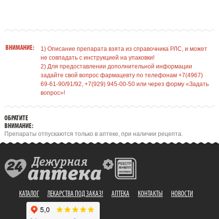
ВНИМАНИЕ:
1) Описание препарата взята из справочника РЛС, и может
не совпадать с инструкцией на упаковки!
2) Для предоставлении дополнительной информации
задайте свой вопрос фармацевту по телефонам +7(4967)
69-61-90/91/92, +7(929) 945-00-50 или через форму «Задать
вопрос»!
ОБРАТИТЕ
ВНИМАНИЕ:
Препараты отпускаются только в аптеке, при наличии рецепта.
КАТАЛОГ
ЛЕКАРСТВА ПОД ЗАКАЗ!
АПТЕКА
КОНТАКТЫ
НОВОСТИ