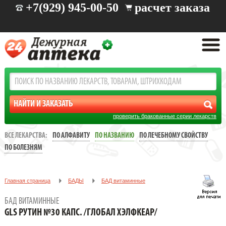
+7(929) 945-00-50
расчет заказа
проверить бракованные серии лекарств
ВСЕ ЛЕКАРСТВА:
ПО АЛФАВИТУ
ПО НАЗВАНИЮ
ПО ЛЕЧЕБНОМУ СВОЙСТВУ
ПО БОЛЕЗНЯМ
Главная страница
БАДЫ
БАД витаминные
GLS РУТИН №30 КАПС. /ГЛОБАЛ ХЭЛФКЕАР/
БАД ВИТАМИННЫЕ
GLS РУТИН №30 КАПС. /ГЛОБАЛ ХЭЛФКЕАР/