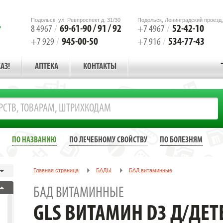
Подольск, ул. Ревпроспект д. 31/30
Подольск, Ленинградский проезд,
69-61-90 / 91 / 92
52-42-10
8 4967
/
+7 4967
/
945-00-50
534-77-43
+7 929
/
+7 916
/
АЗ!
АПТЕКА
КОНТАКТЫ
ПО НАЗВАНИЮ
ПО ЛЕЧЕБНОМУ СВОЙСТВУ
ПО БОЛЕЗНЯМ
Главная страница
БАДЫ
БАД витаминные
GLS ВИТАМИН D3 Д/ДЕТЕЙ №90 ПАСТ. ЖЕВАТ. /ГЛОБАЛ ХЭЛФКЕАР/
БАД ВИТАМИННЫЕ
GLS ВИТАМИН D3 Д/ДЕТ