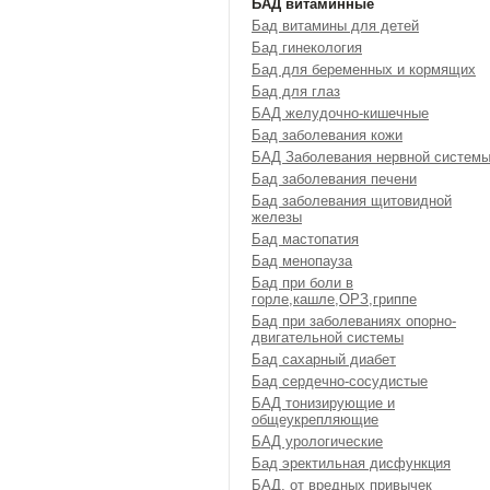
БАД витаминные
Бад витамины для детей
Бад гинекология
Бад для беременных и кормящих
Бад для глаз
БАД желудочно-кишечные
Бад заболевания кожи
БАД Заболевания нервной систем
Бад заболевания печени
Бад заболевания щитовидной
железы
Бад мастопатия
Бад менопауза
Бад при боли в
горле,кашле,ОРЗ,гриппе
Бад при заболеваниях опорно-
двигательной системы
Бад сахарный диабет
Бад сердечно-сосудистые
БАД тонизирующие и
общеукрепляющие
БАД урологические
Бад эректильная дисфункция
БАД, от вредных привычек