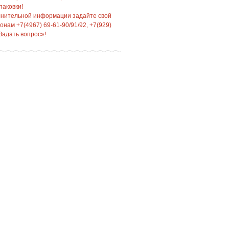
паковки!
лнительной информации задайте свой
нам +7(4967) 69-61-90/91/92, +7(929)
Задать вопрос»!