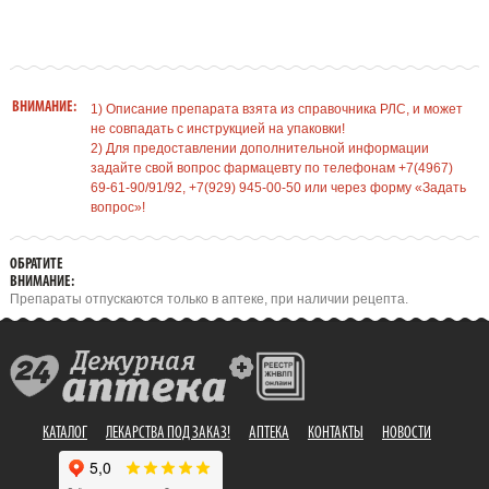
ВНИМАНИЕ:
1) Описание препарата взята из справочника РЛС, и может
не совпадать с инструкцией на упаковки!
2) Для предоставлении дополнительной информации
задайте свой вопрос фармацевту по телефонам +7(4967)
69-61-90/91/92, +7(929) 945-00-50 или через форму «Задать
вопрос»!
ОБРАТИТЕ
ВНИМАНИЕ:
Препараты отпускаются только в аптеке, при наличии рецепта.
КАТАЛОГ
ЛЕКАРСТВА ПОД ЗАКАЗ!
АПТЕКА
КОНТАКТЫ
НОВОСТИ