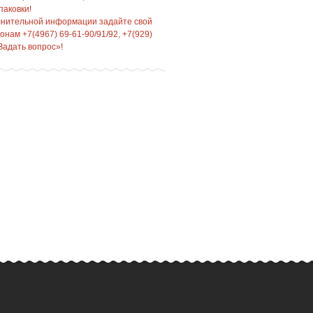
паковки!
лнительной информации задайте свой
нам +7(4967) 69-61-90/91/92, +7(929)
Задать вопрос»!