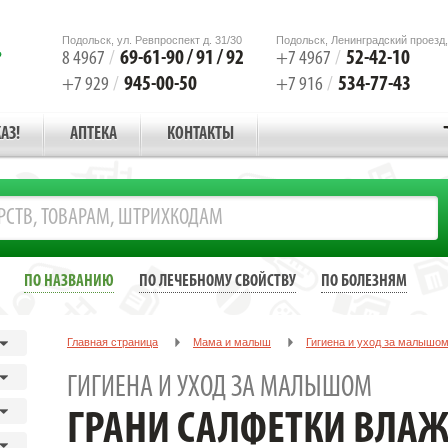
Подольск, ул. Ревпроспект д. 31/30
Подольск, Ленинградский проезд,
69-61-90 / 91 / 92
52-42-10
8 4967
/
+7 4967
/
945-00-50
534-77-43
+7 929
/
+7 916
/
АЗ!
АПТЕКА
КОНТАКТЫ
ПО НАЗВАНИЮ
ПО ЛЕЧЕБНОМУ СВОЙСТВУ
ПО БОЛЕЗНЯМ
Главная страница
Мама и малыш
Гигиена и уход за малышо
ГРАНИ САЛФЕТКИ ВЛАЖН. ДЕТСКИЕ АЛОЭ ВЕРА №15
ГИГИЕНА И УХОД ЗА МАЛЫШОМ
ГРАНИ САЛФЕТКИ ВЛАЖ