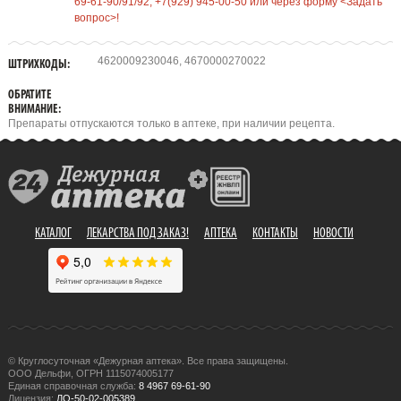
69-61-90/91/92, +7(929) 945-00-50 или через форму <Задать
вопрос>!
4620009230046, 4670000270022
ШТРИХКОДЫ:
ОБРАТИТЕ
ВНИМАНИЕ:
Препараты отпускаются только в аптеке, при наличии рецепта.
КАТАЛОГ
ЛЕКАРСТВА ПОД ЗАКАЗ!
АПТЕКА
КОНТАКТЫ
НОВОСТИ
© Круглосуточная «Дежурная аптека». Все права защищены.
ООО Дельфи, ОГРН 1115074005177
Единая справочная служба:
8 4967 69-61-90
Лицензия:
ЛО-50-02-005389