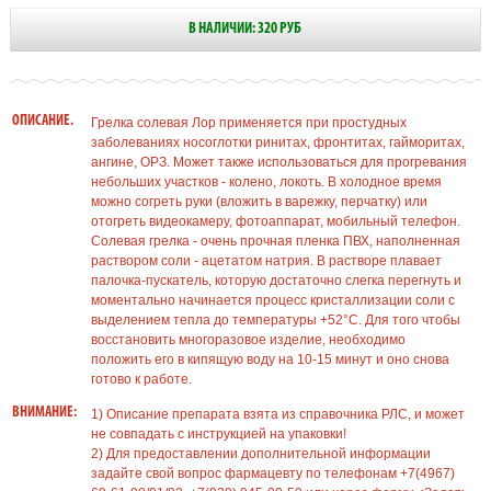
В НАЛИЧИИ: 320 РУБ
ОПИСАНИЕ.
Грелка солевая Лор применяется при простудных
заболеваниях носоглотки ринитах, фронтитах, гайморитах,
ангине, ОРЗ. Может также использоваться для прогревания
небольших участков - колено, локоть. В холодное время
можно согреть руки (вложить в варежку, перчатку) или
отогреть видеокамеру, фотоаппарат, мобильный телефон.
Солевая грелка - очень прочная пленка ПВХ, наполненная
раствором соли - ацетатом натрия. В растворе плавает
палочка-пускатель, которую достаточно слегка перегнуть и
моментально начинается процесс кристаллизации соли с
выделением тепла до температуры +52°C. Для того чтобы
восстановить многоразовое изделие, необходимо
положить его в кипящую воду на 10-15 минут и оно снова
готово к работе.
ВНИМАНИЕ:
1) Описание препарата взята из справочника РЛС, и может
не совпадать с инструкцией на упаковки!
2) Для предоставлении дополнительной информации
задайте свой вопрос фармацевту по телефонам +7(4967)