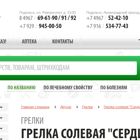
Подольск, ул. Ревпроспект д. 31/30
Подольск, Ленинградский проезд,
69-61-90 / 91 / 92
52-42-10
8 4967
/
+7 4967
/
945-00-50
534-77-43
+7 929
/
+7 916
/
АЗ!
АПТЕКА
КОНТАКТЫ
ПО НАЗВАНИЮ
ПО ЛЕЧЕБНОМУ СВОЙСТВУ
ПО БОЛЕЗНЯМ
Главная страница
Другое
Грелки
Грелка солевая "Серд
ГРЕЛКИ
ГРЕЛКА СОЛЕВАЯ "СЕРД