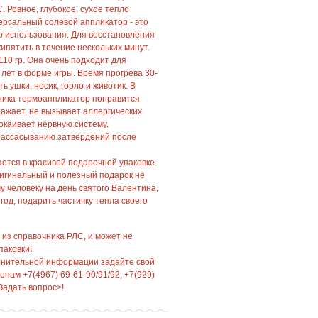
 Ровное, глубокое, сухое тепло
версальный солевой аппликатор - это
о использования. Для восстановления
ипятить в течение нескольких минут.
 110 гр. Она очень подходит для
 лет в форме игры. Время прогрева 30-
ь ушки, носик, горло и животик. В
чника термоаппликатор понравится
ражает, не вызывает аллергических
окаивает нервную систему,
 рассасыванию затвердений после
ется в красивой подарочной упаковке.
ригинальный и полезный подарок не
у человеку на день святого Валентина,
год, подарить частичку тепла своего
 из справочника РЛС, и может не
паковки!
лнительной информации задайте свой
нам +7(4967) 69-61-90/91/92, +7(929)
Задать вопрос>!