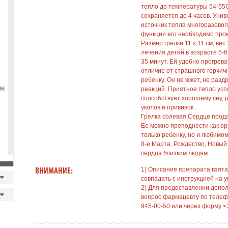
тепло до температуры 54-55С.
сохраняется до 4 часов. Уни
источник тепла многоразовог
функции его необходимо прок
Размер грелки 11 х 11 см, вес
лечения детей в возрасте 5-6
35 минут. Ей удобно прогреват
отличие от страшного горчи
ребенку. Он не жжет, не разд
ое
реакций. Приятное тепло усп
способствует хорошему сну,
уколов и прививок.
Грелка солевая Сердце прода
Ее можно преподнести как о
только ребенку, но и любимом
8-е Марта, Рождество, Новый 
сердца близким людям.
1) Описание препарата взята
ВНИМАНИЕ:
совпадать с инструкцией на у
2) Для предоставлении допо
вопрос фармацевту по телефо
945-00-50 или через форму <