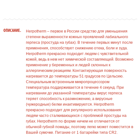
ОПИСАНИЕ.
Herpotherm – первое в России средство для уменьшения
степени выраженности кожных проявлений лабиального
герпеса (простуда на губах). В течение первых минут после
применения, способствует снижению отека, боли и зуда.
Herpotherm прекрасно подходит людям с чувствительной
кожей, ведь в нем нет химической составляющей. Возможно
применение у беременных и людей склонных к
аллергическим реакциям. Контактирующая поверхность
нагревается до температуры 51 градусов по Цельсию.
Специальным встроенным микропроцессором
температура поддерживается в течение 4 секунд. При
нагревании до указанной температуры вирус герпеса
теряет способность к размножению, а вирусные
(чужеродные) белки инактивируются. Herpotherm
прекрасно подходит для регулярного использования
людям часто сталкивающихся с проблемой простуды на
губах. Herpotherm по форме ничем не отличается от
обычной губной помады, поэтому легко может поместится в
Вашей сумочке. Питание от 1 батарейки типа CR2.