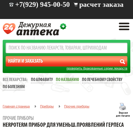
+7(929) 945-00-50
расчет заказа
проверить бракованные серии лекарств
ВСЕ ЛЕКАРСТВА:
ПО АЛФАВИТУ
ПО НАЗВАНИЮ
ПО ЛЕЧЕБНОМУ СВОЙСТВУ
ПО БОЛЕЗНЯМ
Главная страница
Приборы
Прочие приборы
Herpoterm прибор для уменьш.проявлений герпеса
ПРОЧИЕ ПРИБОРЫ
HERPOTERM ПРИБОР ДЛЯ УМЕНЬШ.ПРОЯВЛЕНИЙ ГЕРПЕСА