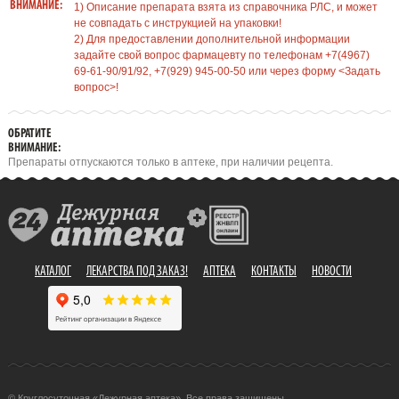
ВНИМАНИЕ:
1) Описание препарата взята из справочника РЛС, и может
не совпадать с инструкцией на упаковки!
2) Для предоставлении дополнительной информации
задайте свой вопрос фармацевту по телефонам +7(4967)
69-61-90/91/92, +7(929) 945-00-50 или через форму <Задать
вопрос>!
ОБРАТИТЕ
ВНИМАНИЕ:
Препараты отпускаются только в аптеке, при наличии рецепта.
КАТАЛОГ
ЛЕКАРСТВА ПОД ЗАКАЗ!
АПТЕКА
КОНТАКТЫ
НОВОСТИ
© Круглосуточная «Дежурная аптека». Все права защищены.