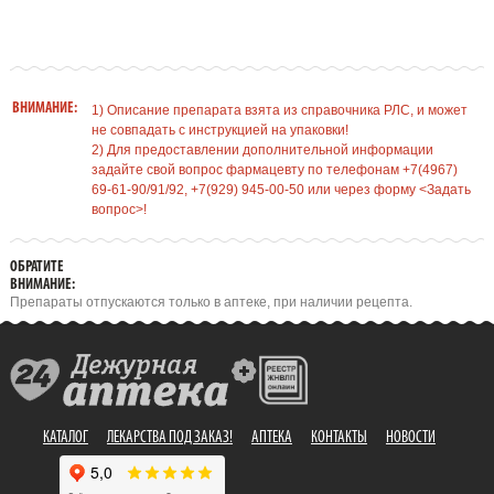
ВНИМАНИЕ:
1) Описание препарата взята из справочника РЛС, и может
не совпадать с инструкцией на упаковки!
2) Для предоставлении дополнительной информации
задайте свой вопрос фармацевту по телефонам +7(4967)
69-61-90/91/92, +7(929) 945-00-50 или через форму <Задать
вопрос>!
ОБРАТИТЕ
ВНИМАНИЕ:
Препараты отпускаются только в аптеке, при наличии рецепта.
КАТАЛОГ
ЛЕКАРСТВА ПОД ЗАКАЗ!
АПТЕКА
КОНТАКТЫ
НОВОСТИ