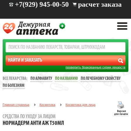
+7(929) 945-00-50
расчет заказа
проверить бракованные серии лекарств
ВСЕ ЛЕКАРСТВА:
ПО АЛФАВИТУ
ПО НАЗВАНИЮ
ПО ЛЕЧЕБНОМУ СВОЙСТВУ
ПО БОЛЕЗНЯМ
Главная страница
Косметика
Косметика для лица
Средства по уходу за лицом
HОРМАДЕРМ АНТИ АЖ Т50МЛ
СРЕДСТВА ПО УХОДУ ЗА ЛИЦОМ
HОРМАДЕРМ АНТИ АЖ Т50МЛ