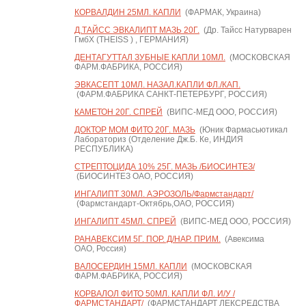
КОРВАЛДИН 25МЛ. КАПЛИ
(ФАРМАК, Украина)
Д.ТАЙСС ЭВКАЛИПТ МАЗЬ 20Г.
(Др. Тайсс Натурварен
ГмбХ (THEISS ) , ГЕРМАНИЯ)
ДЕНТАГУТТАЛ ЗУБНЫЕ КАПЛИ 10МЛ.
(МОСКОВСКАЯ
ФАРМ.ФАБРИКА, РОССИЯ)
ЭВКАСЕПТ 10МЛ. НАЗАЛ.КАПЛИ ФЛ./КАП.
(ФАРМ.ФАБРИКА САНКТ-ПЕТЕРБУРГ, РОССИЯ)
КАМЕТОН 20Г. СПРЕЙ
(ВИПС-МЕД ООО, РОССИЯ)
ДОКТОР МОМ ФИТО 20Г. МАЗЬ
(Юник Фармасьютикал
Лабораториз (Отделение Дж.Б. Ке, ИНДИЯ
РЕСПУБЛИКА)
СТРЕПТОЦИДА 10% 25Г. МАЗЬ /БИОСИНТЕЗ/
(БИОСИНТЕЗ ОАО, РОССИЯ)
ИНГАЛИПТ 30МЛ. АЭРОЗОЛЬ/Фармстандарт/
(Фармстандарт-Октябрь,ОАО, РОССИЯ)
ИНГАЛИПТ 45МЛ. СПРЕЙ
(ВИПС-МЕД ООО, РОССИЯ)
РАНАВЕКСИМ 5Г. ПОР. Д/НАР. ПРИМ.
(Авексима
ОАО, Россия)
ВАЛОСЕРДИН 15МЛ. КАПЛИ
(МОСКОВСКАЯ
ФАРМ.ФАБРИКА, РОССИЯ)
КОРВАЛОЛ ФИТО 50МЛ. КАПЛИ ФЛ. И/У /
ФАРМСТАНДАРТ/
(ФАРМСТАНДАРТ ЛЕКСРЕДСТВА