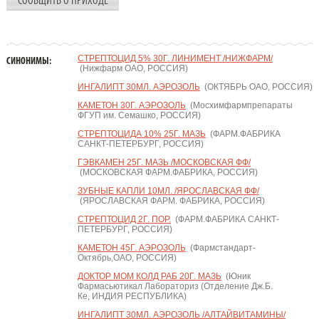
СООБЩИТЬ О ПРИХОДЕ
СТРЕПТОЦИД 5% 30Г. ЛИНИМЕНТ /НИЖФАРМ/
СИНОНИМЫ:
(Нижфарм ОАО, РОССИЯ)
ИНГАЛИПТ 30МЛ. АЭРОЗОЛЬ
(ОКТЯБРЬ ОАО, РОССИЯ)
КАМЕТОН 30Г. АЭРОЗОЛЬ
(Мосхимфармпрепараты
ФГУП им. Семашко, РОССИЯ)
СТРЕПТОЦИДА 10% 25Г. МАЗЬ
(ФАРМ.ФАБРИКА
САНКТ-ПЕТЕРБУРГ, РОССИЯ)
ГЭВКАМЕН 25Г. МАЗЬ /МОСКОВСКАЯ ФФ/
(МОСКОВСКАЯ ФАРМ.ФАБРИКА, РОССИЯ)
ЗУБНЫЕ КАПЛИ 10МЛ. /ЯРОСЛАВСКАЯ ФФ/
(ЯРОСЛАВСКАЯ ФАРМ. ФАБРИКА, РОССИЯ)
СТРЕПТОЦИД 2Г. ПОР.
(ФАРМ.ФАБРИКА САНКТ-
ПЕТЕРБУРГ, РОССИЯ)
КАМЕТОН 45Г. АЭРОЗОЛЬ
(Фармстандарт-
Октябрь,ОАО, РОССИЯ)
ДОКТОР МОМ КОЛД РАБ 20Г. МАЗЬ
(Юник
Фармасьютикал Лабораториз (Отделение Дж.Б.
Ке, ИНДИЯ РЕСПУБЛИКА)
ИНГАЛИПТ 30МЛ. АЭРОЗОЛЬ /АЛТАЙВИТАМИНЫ/