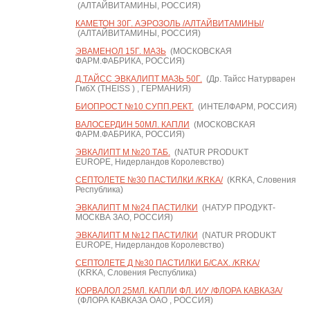
(АЛТАЙВИТАМИНЫ, РОССИЯ)
КАМЕТОН 30Г. АЭРОЗОЛЬ /АЛТАЙВИТАМИНЫ/
(АЛТАЙВИТАМИНЫ, РОССИЯ)
ЭВАМЕНОЛ 15Г. МАЗЬ
(МОСКОВСКАЯ
ФАРМ.ФАБРИКА, РОССИЯ)
Д.ТАЙСС ЭВКАЛИПТ МАЗЬ 50Г.
(Др. Тайсс Натурварен
ГмбХ (THEISS ) , ГЕРМАНИЯ)
БИОПРОСТ №10 СУПП.РЕКТ.
(ИНТЕЛФАРМ, РОССИЯ)
ВАЛОСЕРДИН 50МЛ. КАПЛИ
(МОСКОВСКАЯ
ФАРМ.ФАБРИКА, РОССИЯ)
ЭВКАЛИПТ М №20 ТАБ.
(NATUR PRODUKT
EUROPE, Нидерландов Королевство)
СЕПТОЛЕТЕ №30 ПАСТИЛКИ /KRKA/
(KRKA, Словения
Республика)
ЭВКАЛИПТ М №24 ПАСТИЛКИ
(НАТУР ПРОДУКТ-
МОСКВА ЗАО, РОССИЯ)
ЭВКАЛИПТ М №12 ПАСТИЛКИ
(NATUR PRODUKT
EUROPE, Нидерландов Королевство)
СЕПТОЛЕТЕ Д №30 ПАСТИЛКИ Б/САХ. /KRKA/
(KRKA, Словения Республика)
КОРВАЛОЛ 25МЛ. КАПЛИ ФЛ. И/У /ФЛОРА КАВКАЗА/
(ФЛОРА КАВКАЗА ОАО , РОССИЯ)