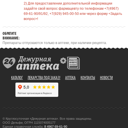
2) Для предоставлении дополнительной информации
задайте свой вопрос фармацевту по телефонам +7(4967)
69-61-90/91/92, +7(929) 945-00-50 или через форму <Задать
вопрос>!
ОБРАТИТЕ
ВНИМАНИЕ:
Препараты отпускаются только в аптеке, при наличии рецепта.
КАТАЛОГ
ЛЕКАРСТВА ПОД ЗАКАЗ!
АПТЕКА
КОНТАКТЫ
НОВОСТИ
© Круглосуточная «Дежурная аптека». Все права защищены.
ООО Дельфи, ОГРН 1115074005177
Единая справочная служба:
8 4967 69-61-90