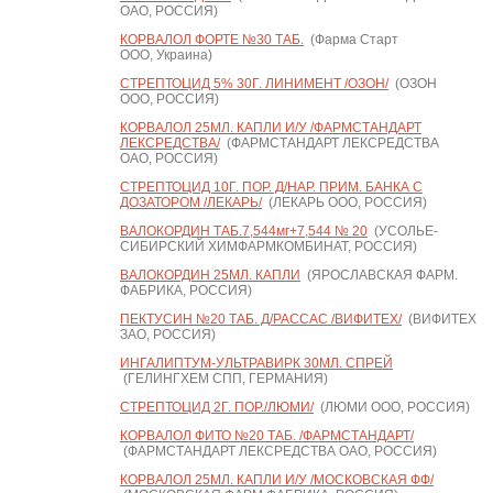
ОАО, РОССИЯ)
КОРВАЛОЛ ФОРТЕ №30 ТАБ.
(Фарма Старт
ООО, Украина)
СТРЕПТОЦИД 5% 30Г. ЛИНИМЕНТ /ОЗОН/
(ОЗОН
ООО, РОССИЯ)
КОРВАЛОЛ 25МЛ. КАПЛИ И/У /ФАРМСТАНДАРТ
ЛЕКСРЕДСТВА/
(ФАРМСТАНДАРТ ЛЕКСРЕДСТВА
ОАО, РОССИЯ)
СТРЕПТОЦИД 10Г. ПОР. Д/НАР. ПРИМ. БАНКА С
ДОЗАТОРОМ /ЛЕКАРЬ/
(ЛЕКАРЬ ООО, РОССИЯ)
ВАЛОКОРДИН ТАБ.7,544мг+7,544 № 20
(УСОЛЬЕ-
СИБИРСКИЙ ХИМФАРМКОМБИНАТ, РОССИЯ)
ВАЛОКОРДИН 25МЛ. КАПЛИ
(ЯРОСЛАВСКАЯ ФАРМ.
ФАБРИКА, РОССИЯ)
ПЕКТУСИН №20 ТАБ. Д/РАССАС /ВИФИТЕХ/
(ВИФИТЕХ
ЗАО, РОССИЯ)
ИНГАЛИПТУМ-УЛЬТРАВИРК 30МЛ. СПРЕЙ
(ГЕЛИНГХЕМ СПП, ГЕРМАНИЯ)
СТРЕПТОЦИД 2Г. ПОР./ЛЮМИ/
(ЛЮМИ ООО, РОССИЯ)
КОРВАЛОЛ ФИТО №20 ТАБ. /ФАРМСТАНДАРТ/
(ФАРМСТАНДАРТ ЛЕКСРЕДСТВА ОАО, РОССИЯ)
КОРВАЛОЛ 25МЛ. КАПЛИ И/У /МОСКОВСКАЯ ФФ/