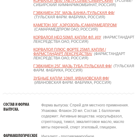
КОРВАЛОЛ №50 ТАБ./УСОЛЬЕ-СИБИРСКИЙ/
(УСОЛЬЕ-
СИБИРСКИЙ ХИМФАРМКОМБИНАТ, РОССИЯ)
ГЭВКАМЕН 25Г. МАЗЬ БАНКА /ТУЛЬСКАЯ ФФ/
(ТУЛЬСКАЯ ФАРМ. ФАБРИКА, РОССИЯ)
КАМЕТОН 30Г. АЭРОЗОЛЬ /САМАРАМЕДПРОМ/
(САМАРАМЕДПРОМ ОАО, РОССИЯ)
КОРВАЛОЛ НЕО 50МЛ. КАПЛИ ФЛ. И/У
(ФАРМСТАНДАРТ
ЛЕКСРЕДСТВА ОАО, РОССИЯ)
КОРВАЛОЛ ПЛЮС ФОРТЕ 25МЛ. КАПЛИ /
ФАРМСТАНДАРТ ЛЕКСРЕДСТВА/
(ФАРМСТАНДАРТ
ЛЕКСРЕДСТВА ОАО, РОССИЯ)
ГЭВКАМЕН 25Г. МАЗЬ ТУБА /ТУЛЬСКАЯ ФФ/
(ТУЛЬСКАЯ
ФАРМ. ФАБРИКА, РОССИЯ)
ЗУБНЫЕ КАПЛИ 10МЛ. /ИВАНОВСКАЯ ФФ/
(ИВАНОВСКАЯ ФАРМ. ФАБРИКА, РОССИЯ)
СОСТАВ И ФОРМА
Форма выпуска: Спрей для местного применения.
ВЫПУСКА.
Упаковка: Флакон 20 мл. Состав: 1 баллончик
содержит: Активные вещества: норсульфазол,
стрептоцид, тимол, эвкалиптовое масло, масло
мяты перечной, спирт этиловый, глицерин.
ФАРМАКОЛОГИЧЕСКОЕ
Ингалипт - противомикробное,