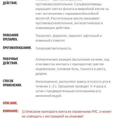
ДЕЙСТВИЕ.
противовоспалительное. Сульфаниламиды
нарушают синтез фолата в микробной клетке за
счет антагонизма с парааминобензойной
кислотой. Растительные масла оказывают
противовоспалительное, антисептическое и
освежающее действие.
ПОКАЗАНИЯ
Тонзиллит, фарингит, ларингит, афтозный и
ПРЕПАРАТА.
язвенный стоматит.
ПРОТИВОПОКАЗАНИЯ.
Гиперчувствительность.
ПОБОЧНЫЕ
Аллергические реакции (высыпания на коже, зуд,
ДЕЙСТВИЯ.
отек вместах контакта с препаратом) чувство
недомогания, головная боль, тошнота и рвота,
диарея.
СПОСОБ
Ингаляционно, распыляют взвесь в полость рта в
ПРИМЕНЕНИЯ.
течение 1–2 с. Орошение проводят 3–4 раза в
сутки с предварительным полосканием рта
кипяченой водой.
ОПИСАНИЕ.
ВНИМАНИЕ:
1) Описание препарата взята из справочника РЛС, и может
не совпадать с инструкцией на упаковки!