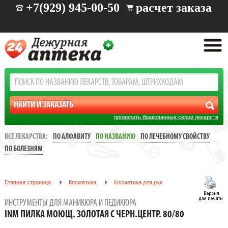
+7(929) 945-00-50
расчет заказа
проверить бракованные серии лекарств
ВСЕ ЛЕКАРСТВА:
ПО АЛФАВИТУ
ПО НАЗВАНИЮ
ПО ЛЕЧЕБНОМУ СВОЙСТВУ
ПО БОЛЕЗНЯМ
Главная страница
Косметика
Косметика для рук
Инструменты для маникюра и педикюра
ИНСТРУМЕНТЫ ДЛЯ МАНИКЮРА И ПЕДИКЮРА
INM ПИЛКА МОЮЩ. ЗОЛОТАЯ С ЧЕРН.ЦЕНТР. 80/80
INM ПИЛКА МОЮЩ. ЗОЛОТАЯ С ЧЕРН.ЦЕНТР. 80/80