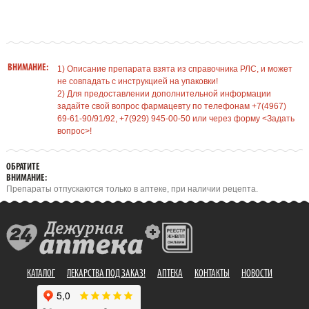
ВНИМАНИЕ:
1) Описание препарата взята из справочника РЛС, и может
не совпадать с инструкцией на упаковки!
2) Для предоставлении дополнительной информации
задайте свой вопрос фармацевту по телефонам +7(4967)
69-61-90/91/92, +7(929) 945-00-50 или через форму <Задать
вопрос>!
ОБРАТИТЕ
ВНИМАНИЕ:
Препараты отпускаются только в аптеке, при наличии рецепта.
КАТАЛОГ
ЛЕКАРСТВА ПОД ЗАКАЗ!
АПТЕКА
КОНТАКТЫ
НОВОСТИ