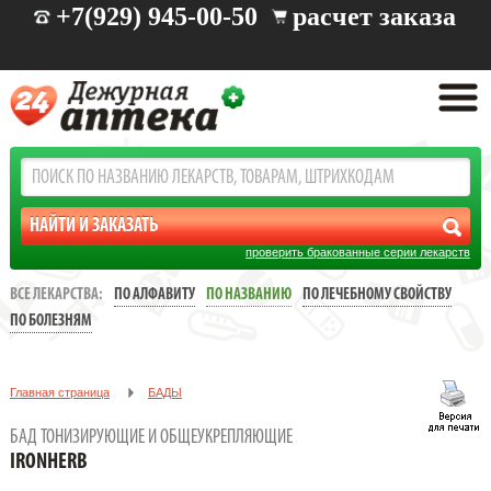
+7(929) 945-00-50
расчет заказа
проверить бракованные серии лекарств
ВСЕ ЛЕКАРСТВА:
ПО АЛФАВИТУ
ПО НАЗВАНИЮ
ПО ЛЕЧЕБНОМУ СВОЙСТВУ
ПО БОЛЕЗНЯМ
Главная страница
БАДЫ
БАД тонизирующие и общеукрепляющие
IronHerb
БАД ТОНИЗИРУЮЩИЕ И ОБЩЕУКРЕПЛЯЮЩИЕ
IRONHERB