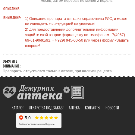
месяц, затем перерыв не менее 2 недель.
ОПИСАНИЕ.
ВНИМАНИЕ:
1) Описание препарата взята из справочника РЛС, и может
не совпадать с инструкцией на упаковки!
2) Для предоставлении дополнительной информации
задайте свой вопрос фармацевту по телефонам +7(4967)
69-61-90/91/92, +7(929) 945-00-50 или через форму <Задать
вопрос>!
ОБРАТИТЕ
ВНИМАНИЕ:
Препараты отпускаются только в аптеке, при наличии рецепта.
КАТАЛОГ
ЛЕКАРСТВА ПОД ЗАКАЗ!
АПТЕКА
КОНТАКТЫ
НОВОСТИ