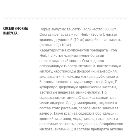
СОСТАВ И ФОРМА
Форма выпуска: таблетки. Количество: 300 шт.
ВЫПУСКА.
Состав препарата «Iron Herb» (205 мг): листья
крапивы двудомной (70 мг) аскорбиновая кислота
(витамин C) (10 мг).
Характеристика компонентов препарата «Iron
Herb»: Листья крапивы имеют богатый
поливитаминный состав. Они содержат
аскорбиновую кислоту, витамин К, пантотеновую
кислоту, каротиноиды (b-каротин, ксантофилл,
виолаксантин), гликозид уртицин, дубильные и
белковые вещества, муравьиную, кофейную, P-
кумаровую, феруловую органические кислоты,
азотистые вещества, аминокислоты. По
содержанию витамина C крапива находится в
числе лидеров. Среди минералов, входящих в
состав этого растения, первое место занимает
железо. Также крапива содержит бор, кальций,
кремний, марганец, медь, никель, титан, цинк и
различные азотистые соединения. Аскорбиновая
кислота (витамин С) в составе препарата активно