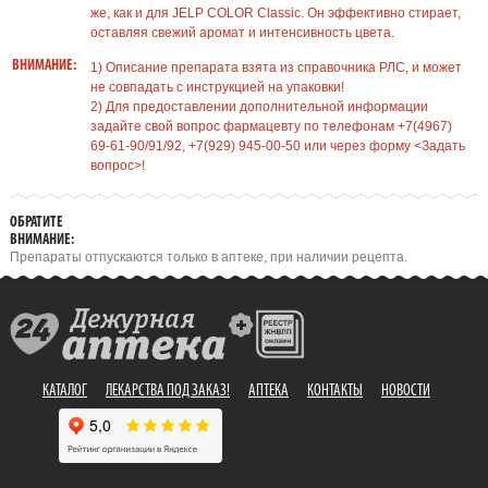
же, как и для JELP COLOR Classic. Он эффективно стирает,
оставляя свежий аромат и интенсивность цвета.
ВНИМАНИЕ:
1) Описание препарата взята из справочника РЛС, и может
не совпадать с инструкцией на упаковки!
2) Для предоставлении дополнительной информации
задайте свой вопрос фармацевту по телефонам +7(4967)
69-61-90/91/92, +7(929) 945-00-50 или через форму <Задать
вопрос>!
ОБРАТИТЕ
ВНИМАНИЕ:
Препараты отпускаются только в аптеке, при наличии рецепта.
КАТАЛОГ
ЛЕКАРСТВА ПОД ЗАКАЗ!
АПТЕКА
КОНТАКТЫ
НОВОСТИ