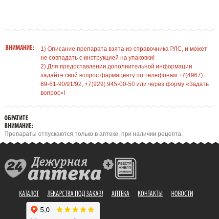
ВНИМАНИЕ:
1) Описание препарата взята из справочника РЛС, и может
не совпадать с инструкцией на упаковки!
2) Для предоставлении дополнительной информации
задайте свой вопрос фармацевту по телефонам +7(4967)
69-61-90/91/92, +7(929) 945-00-50 или через форму «Задать
вопрос»!
ОБРАТИТЕ
ВНИМАНИЕ:
Препараты отпускаются только в аптеке, при наличии рецепта.
КАТАЛОГ
ЛЕКАРСТВА ПОД ЗАКАЗ!
АПТЕКА
КОНТАКТЫ
НОВОСТИ