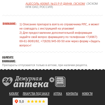
АЦЕСОЛЬ 400МЛ. №15 Р-Р Д/ИНФ. /ЭСКОМ/
(ЭСКОМ
НПК ОАО, РОССИЯ)
ВНИМАНИЕ:
1) Описание препарата взята из справочника РЛС, и может
не совпадать с инструкцией на упаковки!
2) Для предоставлении дополнительной информации
задайте свой вопрос фармацевту по телефонам +7(4967)
69-61-90/91/92, +7(929) 945-00-50 или через форму «Задать
вопрос»!
ОБРАТИТЕ
ВНИМАНИЕ:
Препараты отпускаются только в аптеке, при наличии рецепта.
КАТАЛОГ
ЛЕКАРСТВА ПОД ЗАКАЗ!
АПТЕКА
КОНТАКТЫ
НОВОСТИ