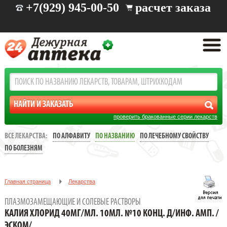
+7(929) 945-00-50
расчет заказа
проверить бракованные серии лекарств
ВСЕ ЛЕКАРСТВА:
ПО АЛФАВИТУ
ПО НАЗВАНИЮ
ПО ЛЕЧЕБНОМУ СВОЙСТВУ
ПО БОЛЕЗНЯМ
Главная страница
Лекарства
Плазмозамещающие и солевые растворы
ПЛАЗМОЗАМЕЩАЮЩИЕ И СОЛЕВЫЕ РАСТВОРЫ
КАЛИЯ ХЛОРИД 40МГ/МЛ. 10МЛ. №10 КОНЦ. Д/ИНФ. АМП. /
КАЛИЯ ХЛОРИД 40МГ/МЛ. 10МЛ. №10 КОНЦ. Д/ИНФ. АМП. /
ЭСКОМ/
ЭСКОМ/