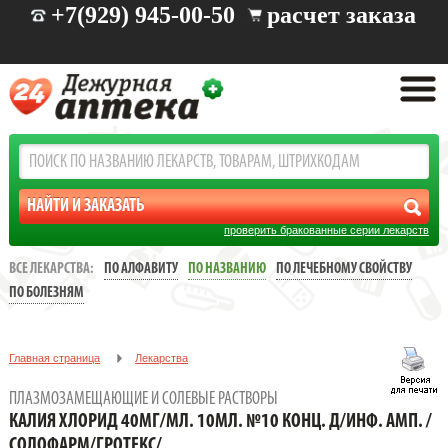
+7(929) 945-00-50
расчет заказа
проверить бракованные серии лекарств
ВСЕ ЛЕКАРСТВА:
ПО АЛФАВИТУ
ПО НАЗВАНИЮ
ПО ЛЕЧЕБНОМУ СВОЙСТВУ
ПО БОЛЕЗНЯМ
Главная страница
Лекарства
Плазмозамещающие и солевые растворы
ПЛАЗМОЗАМЕЩАЮЩИЕ И СОЛЕВЫЕ РАСТВОРЫ
КАЛИЯ ХЛОРИД 40МГ/МЛ. 10МЛ. №10 КОНЦ. Д/ИНФ. АМП. /
КАЛИЯ ХЛОРИД 40МГ/МЛ. 10МЛ. №10 КОНЦ. Д/ИНФ. АМП. /
СОЛОФАРМ/ГРОТЕКС/
СОЛОФАРМ/ГРОТЕКС/