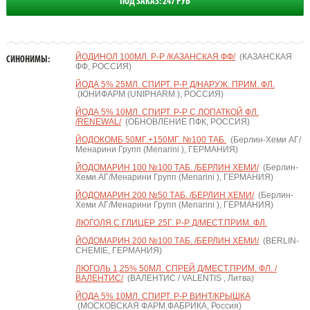
ПОД ЗАКАЗ: 247 РУБ
ЙОДИНОЛ 100МЛ. Р-Р /КАЗАНСКАЯ ФФ/
(КАЗАНСКАЯ
СИНОНИМЫ:
ФФ, РОССИЯ)
ЙОДА 5% 25МЛ. СПИРТ. Р-Р Д/НАРУЖ. ПРИМ. ФЛ.
(ЮНИФАРМ (UNIPHARM ), РОССИЯ)
ЙОДА 5% 10МЛ. СПИРТ. Р-Р С ЛОПАТКОЙ ФЛ.
/RENEWAL/
(ОБНОВЛЕНИЕ ПФК, РОССИЯ)
ЙОДОКОМБ 50МГ.+150МГ. №100 ТАБ.
(Берлин-Хеми АГ/
Менарини Групп (Menarini ), ГЕРМАНИЯ)
ЙОДОМАРИН 100 №100 ТАБ. /БЕРЛИН ХЕМИ/
(Берлин-
Хеми АГ/Менарини Групп (Menarini ), ГЕРМАНИЯ)
ЙОДОМАРИН 200 №50 ТАБ. /БЕРЛИН ХЕМИ/
(Берлин-
Хеми АГ/Менарини Групп (Menarini ), ГЕРМАНИЯ)
ЛЮГОЛЯ С ГЛИЦЕР. 25Г. Р-Р Д/МЕСТ.ПРИМ. ФЛ.
ЙОДОМАРИН 200 №100 ТАБ. /БЕРЛИН ХЕМИ/
(BERLIN-
CHEMIE, ГЕРМАНИЯ)
ЛЮГОЛЬ 1,25% 50МЛ. СПРЕЙ Д/МЕСТ.ПРИМ. ФЛ. /
ВАЛЕНТИС/
(ВАЛЕНТИС / VALENTIS , Литва)
ЙОДА 5% 10МЛ. СПИРТ. Р-Р ВИНТ/КРЫШКА
(МОСКОВСКАЯ ФАРМ.ФАБРИКА, Россия)