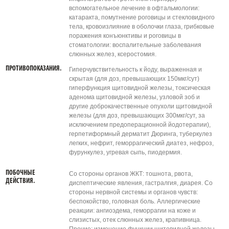
вспомогательное лечение в офтальмологии:
катаракта, помутнение роговицы и стекловидного
тела, кровоизлияние в оболочки глаза, грибковые
поражения конъюнктивы и роговицы в
стоматологии: воспалительные заболевания
слюнных желез, ксеростомия.
ПРОТИВОПОКАЗАНИЯ.
Гиперчувствительност­ь к йоду, выраженная и
скрытая (для доз, превышающих 150мкг/сут)
гиперфункция щитовидной железы, токсическая
аденома щитовидной железы, узловой зоб и
другие доброкачественные опухоли щитовидной
железы (для доз, превышающих 300мкг/сут, за
исключением предоперационной йодотерапии),
герпетиформный дерматит Дюринга, туберкулез
легких, нефрит, геморрагический диатез, нефроз,
фурункулез, угревая сыпь, пиодермия.
ПОБОЧНЫЕ
Со стороны органов ЖКТ: тошнота, рвота,
ДЕЙСТВИЯ.
диспептические явления, гастралгия, диарея. Со
стороны нервной системы и органов чувств:
беспокойство, головная боль. Аллергические
реакции: ангиоэдема, геморрагии на коже и
слизистых, отек слюнных желез, крапивница.