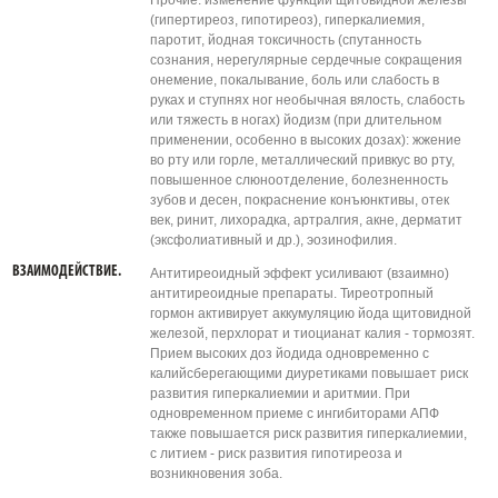
Прочие: изменение функции щитовидной железы
(гипертиреоз, гипотиреоз), гиперкалиемия,
паротит, йодная токсичность (спутанность
сознания, нерегулярные сердечные сокращения
онемение, покалывание, боль или слабость в
руках и ступнях ног необычная вялость, слабость
или тяжесть в ногах) йодизм (при длительном
применении, особенно в высоких дозах): жжение
во рту или горле, металлический привкус во рту,
повышенное слюноотделение, болезненность
зубов и десен, покраснение конъюнктивы, отек
век, ринит, лихорадка, артралгия, акне, дерматит
(эксфолиативный и др.), эозинофилия.
ВЗАИМОДЕЙСТВИЕ.
Антитиреоидный эффект усиливают (взаимно)
антитиреоидные препараты. Тиреотропный
гормон активирует аккумуляцию йода щитовидной
железой, перхлорат и тиоцианат калия - тормозят.
Прием высоких доз йодида одновременно с
калийсберегающими диуретиками повышает риск
развития гиперкалиемии и аритмии. При
одновременном приеме с ингибиторами АПФ
также повышается риск развития гиперкалиемии,
с литием - риск развития гипотиреоза и
возникновения зоба.