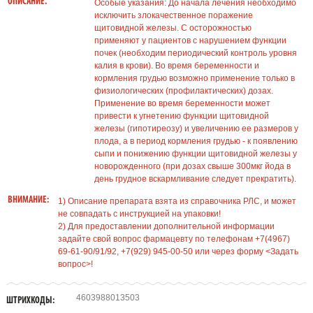
ОПИСАНИЕ.
Особые указания: До начала лечения необходимо
исключить злокачественное поражение
щитовидной железы. С осторожностью
применяют у пациентов с нарушением функции
почек (необходим периодический контроль уровня
калия в крови). Во время беременности и
кормления грудью возможно применение только в
физиологических (профилактических) дозах.
Применение во время беременности может
привести к угнетению функции щитовидной
железы (гипотиреозу) и увеличению ее размеров у
плода, а в период кормления грудью - к появлению
сыпи и понижению функции щитовидной железы у
новорожденного (при дозах свыше 300мкг йода в
день грудное вскармливание следует прекратить).
ВНИМАНИЕ:
1) Описание препарата взята из справочника РЛС, и может
не совпадать с инструкцией на упаковки!
2) Для предоставлении дополнительной информации
задайте свой вопрос фармацевту по телефонам +7(4967)
69-61-90/91/92, +7(929) 945-00-50 или через форму <Задать
вопрос>!
4603988013503
ШТРИХКОДЫ: