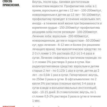
СПОСОБ
Внутрь, после еды, запивая достаточным
ПРИМЕНЕНИЯ.
количеством жидкости. Профилактика зоба: в 1
прием, взрослым и детям с 12 лет - 100-200мкг/сут,
новорожденным и детям до 12 лет - 50-100мкг/сут,
профилактику проводят в течение нескольких лет,
иногда - в течение всей жизни при беременности и
кормлении грудью - 150-200мкг/сут профилактика
рецидива зоба после резекции - 100-200мкг/сут.
Лечение зоба: взрослым - 200-600мкг/сут,
новорожденным, детям и подросткам - 50-200мкг/
сут, курс лечения - 6-12 мес и более (по решению
лечащего врача). Как муколитическое средство: по
2-3 ст.ложки 1-3% раствора (0,3-1г) 3-4 раза в
сутки. Лечение сифилиса в третичном периоде: по
1 ст.ложке 3% раствора 3 раза в сутки. Как
радиопротективное средство: взрослым и детям
старше 2 лет - по 0,125г 1 раз в сутки, детям до 2
лет - по 0,04г 1 раз в сутки. Гипертиреоз: внутрь,
по 250мг 3 раза в сутки. В офтальмологии: по 2
капли 3% раствора (глазные капли) 3-4 раза в
сутки в виде в конъюнктивальных инстилляций,
курс - 10-15 дней. В стоматологии: внутрь, по 1
ст.ложке 0,5-2% раствора 3 раза в сутки в течение
1 мес.