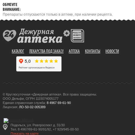
ОБРАТИТЕ
ВНИМАНИЕ:
Препараты отпускаются только в аптеке, при наличии рецепта.
КАТАЛОГ
ЛЕКАРСТВА ПОД ЗАКАЗ!
АПТЕКА
КОНТАКТЫ
НОВОСТИ
© Круглосуточная «Дежурная аптека». Все права защищены.
ООО Дельфи, ОГРН 1115074005177
Единая справочная служба:
8 4967 69-61-90
Лицензия:
ЛО-50-02-005389
Подольск, ул. Ревпроспект д. 31/30
Тел. 8 4967/69-61-90/91/92, +7 929/945-00-50
Показать на карте