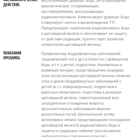
ФАРМАКОЛОГИЧЕСКОЕ
Восполняющее дефицит йода, антитиреоидное,
ДЕЙСТВИЕ.
муколитическое, отхаркивающее,
противогрибковое, рассасывающее,
радиопротективное. Компенсирует дефицит йода,
стимулирует синтез и высвобождение ТТГ.
Предупреждает накопление радиоактивного йода
в щитовидной железе и обеспечивает ее защиту
от действия радиации, препятствует развитию
гиперплазии щитовидной железы.
ПОКАЗАНИЯ
Профилактика йоддефицитных заболеваний
ПРЕПАРАТА.
(эндемический зоб и др.) в областях с дефицитом
йода, в т.ч. у детей, подростков, беременных и
кормящих женщин, предотвращение рецидива
зоба после резекции щитовидной железы лечение
зоба и других йоддефицитных заболеваний у
детей (в т.ч. новорожденных), подростков и
взрослых гипертиреоз, подготовка к резекции
щитовидной железы, тиреотоксический криз
затрудненное отхождение мокроты
(воспалительные заболевания верхних
дыхательных путей, бронхиальная астма,
актиномикоз легких) предотвращение поглощения
щитовидной железой радиоактивного йода и
защита от радиации сифилис (рассасывание
инфильтратов в третичном периоде) -