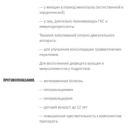
— у женщин в период менопаузы (естественной и
хирургической)
— у лиц, длительно принимающих ГКС и
иммунодепрессанты.
Терапия заболеваний опорно-двигательного
аппарата:
— для улучшения консолидации травматических
переломов.
Для восполнения дефицита кальция и
микроэлементов у подростков.
ПРОТИВОПОКАЗАНИЯ.
— мочекаменная болезнь
— гиперкальциемия
— гиперкальциурия
— детский возраст до 12 лет
— повышенная чувствительность к компонентам
препарата.