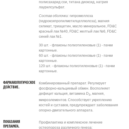
полисахарид сои, титана диоксид, натрия
лаурилсульфат.
Состав оболочки:
гипромеллоза
(гидроксипропилметилцеллюлоза), магния
силикат, триацетин, масло минеральное, FD&C
красный лак №40, FD&C желтый лак №6, FD&C
синий лак №1.
30 шт. - флаконы полиэтиленовые (1) - пачки
картонные.
60 шт. - флаконы полиэтиленовые (1) - пачки
картонные.
120 шт. - флаконы полиэтиленовые (1) - пачки
картонные.
ФАРМАКОЛОГИЧЕСКОЕ
Комбинированный препарат. Регулирует
ДЕЙСТВИЕ.
фосфорно-кальциевый обмен. Восполняет
дефицит кальция, витамина D
, магния,
3
микроэлементов. Способствует укреплению
костей и суставов, предупреждает заболевания
опорно-двигательного аппарата.
ПОКАЗАНИЯ
Профилактика и комплексное лечение
ПРЕПАРАТА.
остеопороза различного генеза: