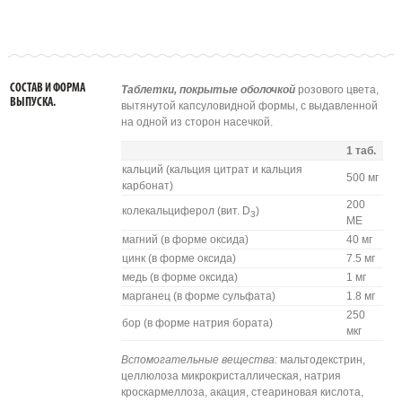
СОСТАВ И ФОРМА
Таблетки, покрытые оболочкой
розового цвета,
ВЫПУСКА.
вытянутой капсуловидной формы, с выдавленной
на одной из сторон насечкой.
1 таб.
кальций (кальция цитрат и кальция
500 мг
карбонат)
200
колекальциферол (вит. D
)
3
МЕ
магний (в форме оксида)
40 мг
цинк (в форме оксида)
7.5 мг
медь (в форме оксида)
1 мг
марганец (в форме сульфата)
1.8 мг
250
бор (в форме натрия бората)
мкг
Вспомогательные вещества:
мальтодекстрин,
целлюлоза микрокристаллическая, натрия
кроскармеллоза, акация, стеариновая кислота,