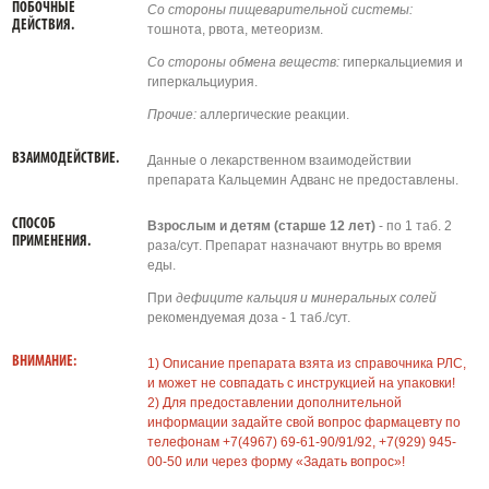
ПОБОЧНЫЕ
Со стороны пищеварительной системы:
ДЕЙСТВИЯ.
тошнота, рвота, метеоризм.
Со стороны обмена веществ:
гиперкальциемия и
гиперкальциурия.
Прочие:
аллергические реакции.
ВЗАИМОДЕЙСТВИЕ.
Данные о лекарственном взаимодействии
препарата Кальцемин Адванс не предоставлены.
СПОСОБ
Взрослым и детям (старше 12 лет)
- по 1 таб. 2
ПРИМЕНЕНИЯ.
раза/сут. Препарат назначают внутрь во время
еды.
При
дефиците кальция и минеральных солей
рекомендуемая доза - 1 таб./сут.
ВНИМАНИЕ:
1) Описание препарата взята из справочника РЛС,
и может не совпадать с инструкцией на упаковки!
2) Для предоставлении дополнительной
информации задайте свой вопрос фармацевту по
телефонам +7(4967) 69-61-90/91/92, +7(929) 945-
00-50 или через форму «Задать вопрос»!