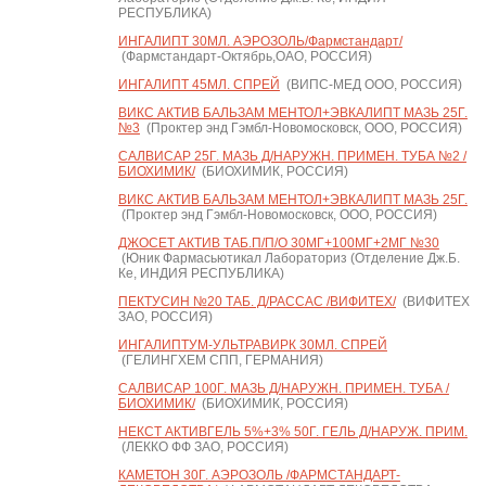
РЕСПУБЛИКА)
ИНГАЛИПТ 30МЛ. АЭРОЗОЛЬ/Фармстандарт/
(Фармстандарт-Октябрь,ОАО, РОССИЯ)
ИНГАЛИПТ 45МЛ. СПРЕЙ
(ВИПС-МЕД ООО, РОССИЯ)
ВИКС АКТИВ БАЛЬЗАМ МЕНТОЛ+ЭВКАЛИПТ МАЗЬ 25Г.
№3
(Проктер энд Гэмбл-Новомосковск, ООО, РОССИЯ)
САЛВИСАР 25Г. МАЗЬ Д/НАРУЖН. ПРИМЕН. ТУБА №2 /
БИОХИМИК/
(БИОХИМИК, РОССИЯ)
ВИКС АКТИВ БАЛЬЗАМ МЕНТОЛ+ЭВКАЛИПТ МАЗЬ 25Г.
(Проктер энд Гэмбл-Новомосковск, ООО, РОССИЯ)
ДЖОСЕТ АКТИВ ТАБ.П/П/О 30МГ+100МГ+2МГ №30
(Юник Фармасьютикал Лабораториз (Отделение Дж.Б.
Ке, ИНДИЯ РЕСПУБЛИКА)
ПЕКТУСИН №20 ТАБ. Д/РАССАС /ВИФИТЕХ/
(ВИФИТЕХ
ЗАО, РОССИЯ)
ИНГАЛИПТУМ-УЛЬТРАВИРК 30МЛ. СПРЕЙ
(ГЕЛИНГХЕМ СПП, ГЕРМАНИЯ)
САЛВИСАР 100Г. МАЗЬ Д/НАРУЖН. ПРИМЕН. ТУБА /
БИОХИМИК/
(БИОХИМИК, РОССИЯ)
НЕКСТ АКТИВГЕЛЬ 5%+3% 50Г. ГЕЛЬ Д/НАРУЖ. ПРИМ.
(ЛЕККО ФФ ЗАО, РОССИЯ)
КАМЕТОН 30Г. АЭРОЗОЛЬ /ФАРМСТАНДАРТ-