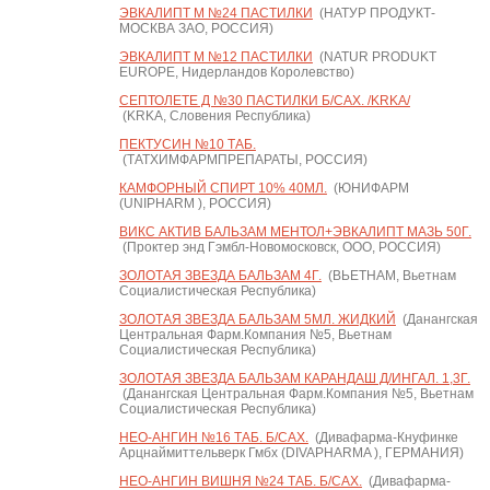
ЭВКАЛИПТ М №24 ПАСТИЛКИ
(НАТУР ПРОДУКТ-
МОСКВА ЗАО, РОССИЯ)
ЭВКАЛИПТ М №12 ПАСТИЛКИ
(NATUR PRODUKT
EUROPE, Нидерландов Королевство)
СЕПТОЛЕТЕ Д №30 ПАСТИЛКИ Б/САХ. /KRKA/
(KRKA, Словения Республика)
ПЕКТУСИН №10 ТАБ.
(ТАТХИМФАРМПРЕПАРАТЫ, РОССИЯ)
КАМФОРНЫЙ СПИРТ 10% 40МЛ.
(ЮНИФАРМ
(UNIPHARM ), РОССИЯ)
ВИКС АКТИВ БАЛЬЗАМ МЕНТОЛ+ЭВКАЛИПТ МАЗЬ 50Г.
(Проктер энд Гэмбл-Новомосковск, ООО, РОССИЯ)
ЗОЛОТАЯ ЗВЕЗДА БАЛЬЗАМ 4Г.
(ВЬЕТНАМ, Вьетнам
Социалистическая Республика)
ЗОЛОТАЯ ЗВЕЗДА БАЛЬЗАМ 5МЛ. ЖИДКИЙ
(Данангская
Центральная Фарм.Компания №5, Вьетнам
Социалистическая Республика)
ЗОЛОТАЯ ЗВЕЗДА БАЛЬЗАМ КАРАНДАШ Д/ИНГАЛ. 1,3Г.
(Данангская Центральная Фарм.Компания №5, Вьетнам
Социалистическая Республика)
НЕО-АНГИН №16 ТАБ. Б/САХ.
(Дивафарма-Кнуфинке
Арцнаймиттельверк Гмбх (DIVAPHARMA ), ГЕРМАНИЯ)
НЕО-АНГИН ВИШНЯ №24 ТАБ. Б/САХ.
(Дивафарма-