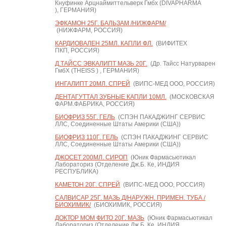
Кнуфинке Арцнаймиттельверк Гмбх (DIVAPHARMA
), ГЕРМАНИЯ)
ЭФКАМОН 25Г. БАЛЬЗАМ /НИЖФАРМ/
(НИЖФАРМ, РОССИЯ)
КАРДИОВАЛЕН 25МЛ. КАПЛИ ФЛ.
(ВИФИТЕХ
ПКП, РОССИЯ)
Д.ТАЙСС ЭВКАЛИПТ МАЗЬ 20Г.
(Др. Тайсс Натурварен
ГмбХ (THEISS ) , ГЕРМАНИЯ)
ИНГАЛИПТ 20МЛ. СПРЕЙ
(ВИПС-МЕД ООО, РОССИЯ)
ДЕНТАГУТТАЛ ЗУБНЫЕ КАПЛИ 10МЛ.
(МОСКОВСКАЯ
ФАРМ.ФАБРИКА, РОССИЯ)
БИОФРИЗ 55Г. ГЕЛЬ
(СПЭН ПАКАДЖИНГ СЕРВИС
ЛЛС, Соединенные Штаты Америки (США))
БИОФРИЗ 110Г. ГЕЛЬ
(СПЭН ПАКАДЖИНГ СЕРВИС
ЛЛС, Соединенные Штаты Америки (США))
ДЖОСЕТ 200МЛ. СИРОП
(Юник Фармасьютикал
Лабораториз (Отделение Дж.Б. Ке, ИНДИЯ
РЕСПУБЛИКА)
КАМЕТОН 20Г. СПРЕЙ
(ВИПС-МЕД ООО, РОССИЯ)
САЛВИСАР 25Г. МАЗЬ Д/НАРУЖН. ПРИМЕН. ТУБА /
БИОХИМИК/
(БИОХИМИК, РОССИЯ)
ДОКТОР МОМ ФИТО 20Г. МАЗЬ
(Юник Фармасьютикал
Лабораториз (Отделение Дж.Б. Ке, ИНДИЯ