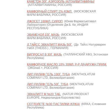
КАМЕТОН 30Г. АЭРОЗОЛЬ /АЛТАЙВИТАМИНЫ/
(АЛТАЙВИТАМИНЫ, РОССИЯ)
КАМФОРНЫЙ СПИРТ 2% 40МЛ.
(МОСКОВСКАЯ
ФАРМ.ФАБРИКА, РОССИЯ)
ДЖОСЕТ 100МЛ. СИРОП
(Юник Фармасьютикал
Лабораториз (Отделение Дж.Б. Ке, ИНДИЯ
РЕСПУБЛИКА)
ЭВАМЕНОЛ 15Г. МАЗЬ
(МОСКОВСКАЯ
ФАРМ.ФАБРИКА, РОССИЯ)
Д.ТАЙСС ЭВКАЛИПТ МАЗЬ 50Г.
(Др. Тайсс Натурварен
ГмбХ (THEISS ) , ГЕРМАНИЯ)
ВИПРОСАЛ В 30Г. МАЗЬ
(ТАЛЛИНСКИЙ ХФЗ, Эстонская
Республика)
КАМФОРНОЕ МАСЛО 10% 30МЛ. Р-Р Д/НАРУЖН.ПРИМ.
(ЭКОлаб +, РОССИЯ)
ДИП РИЛИФ ГЕЛЬ 100Г. ТУБА
(MENTHOLATUM
COMPANY LTD, Великобритания)
ДИП РИЛИФ ГЕЛЬ 50Г. ТУБА
(MENTHOLATUM
COMPANY LTD, Великобритания)
ЭВКАЛИПТ М №20 ТАБ.
(NATUR PRODUKT
EUROPE, Нидерландов Королевство)
СЕПТОЛЕТЕ №30 ПАСТИЛКИ /KRKA/
(KRKA, Словения
Республика)