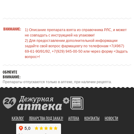
ВНИМАНИЕ:
1) Описание препарата взята из справочника РЛС, и может
не совпадать с инструкцией на упаковки!
2) Для предоставлении дополнительной информации
задайте свой вопрос фармацевту по телефонам +7(4967)
69-61-90/91/92, +7(929) 945-00-50 или через форму <Задать
вопрос>!
ОБРАТИТЕ
ВНИМАНИЕ:
Препараты отпускаются только в аптеке, при наличии рецепта.
КАТАЛОГ
ЛЕКАРСТВА ПОД ЗАКАЗ!
АПТЕКА
КОНТАКТЫ
НОВОСТИ