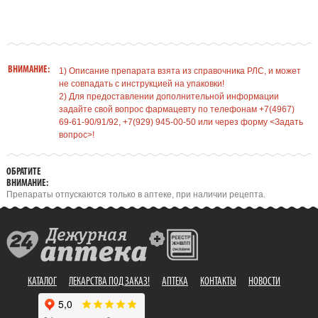
ВНИМАНИЕ:
1) Описание препарата взята из справочника РЛС, и может
не совпадать с инструкцией на упаковки!
2) Для предоставлении дополнительной информации
задайте свой вопрос фармацевту по телефонам +7(4967)
69-61-90/91/92, +7(929) 945-00-50 или через форму <Задать
вопрос>!
ОБРАТИТЕ
ВНИМАНИЕ:
Препараты отпускаются только в аптеке, при наличии рецепта.
КАТАЛОГ
ЛЕКАРСТВА ПОД ЗАКАЗ!
АПТЕКА
КОНТАКТЫ
НОВОСТИ