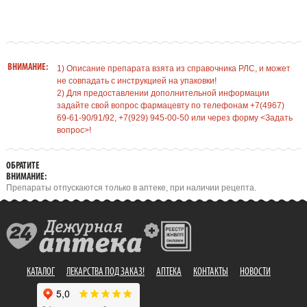
ВНИМАНИЕ:
1) Описание препарата взята из справочника РЛС, и может
не совпадать с инструкцией на упаковки!
2) Для предоставлении дополнительной информации
задайте свой вопрос фармацевту по телефонам +7(4967)
69-61-90/91/92, +7(929) 945-00-50 или через форму <Задать
вопрос>!
ОБРАТИТЕ
ВНИМАНИЕ:
Препараты отпускаются только в аптеке, при наличии рецепта.
КАТАЛОГ
ЛЕКАРСТВА ПОД ЗАКАЗ!
АПТЕКА
КОНТАКТЫ
НОВОСТИ