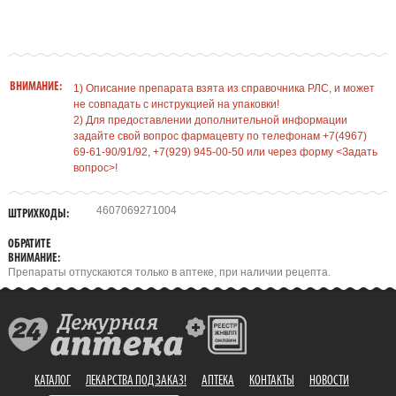
ВНИМАНИЕ:
1) Описание препарата взята из справочника РЛС, и может
не совпадать с инструкцией на упаковки!
2) Для предоставлении дополнительной информации
задайте свой вопрос фармацевту по телефонам +7(4967)
69-61-90/91/92, +7(929) 945-00-50 или через форму <Задать
вопрос>!
4607069271004
ШТРИХКОДЫ:
ОБРАТИТЕ
ВНИМАНИЕ:
Препараты отпускаются только в аптеке, при наличии рецепта.
КАТАЛОГ
ЛЕКАРСТВА ПОД ЗАКАЗ!
АПТЕКА
КОНТАКТЫ
НОВОСТИ