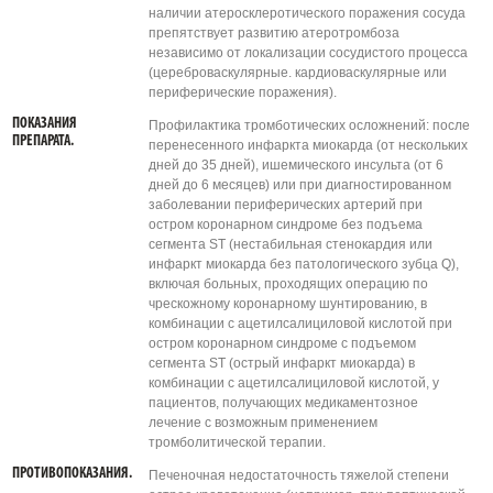
наличии атеросклеротического поражения сосуда
препятствует развитию атеротромбоза
независимо от локализации сосудистого процесса
(цереброваскулярные. кардиоваскулярные или
периферические поражения).
ПОКАЗАНИЯ
Профилактика тромботических осложнений: после
ПРЕПАРАТА.
перенесенного инфаркта миокарда (от нескольких
дней до 35 дней), ишемического инсульта (от 6
дней до 6 месяцев) или при диагностированном
заболевании периферических артерий при
остром коронарном синдроме без подъема
сегмента ST (нестабильная стенокардия или
инфаркт миокарда без патологического зубца Q),
включая больных, проходящих операцию по
чрескожному коронарному шунтированию, в
комбинации с ацетилсалициловой кислотой при
остром коронарном синдроме с подъемом
сегмента ST (острый инфаркт миокарда) в
комбинации с ацетилсалициловой кислотой, у
пациентов, получающих медикаментозное
лечение с возможным применением
тромболитической терапии.
ПРОТИВОПОКАЗАНИЯ.
Печеночная недостаточность тяжелой степени