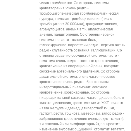
числа тромбоцитов. Со стороны системы
кроветворения: очень редко -
тромбоцитопеническая тромбогемолитическая
пурпура, тяжелая тромбоцитопения (число
тромбоцитов < 30 000/мкл), гранулоцитопения,
агранулоцитоз, анемия в т.ч. апластическая
анемия, панцитопения. Со стороны нервной
системы: нечасто - головная боль,
головокружение, парестезии редко - вертиго очень
редко - спутанность сознания, галлюцинации. Со
стороны сердечно-сосудистой системы: часто -
гематома очень редко - тяжелые кровотечения,
кровотечение из операционной раны, васкулит,
снижение артериального давления. Со стороны
дыхательной системы: очень часто - носовое
кровотечение очень редко - бронхоспазм,
интерстициальный пневмонит, легочное
кровотечение, кровохарканье. Со стороны
пищеварительной системы: часто - диарея, боль в
животе, диспепсия, кровотечение из ЖКТ нечасто
- язва желудка и двенадцатиперстной кишки,
гастрит, рвота, тошнота, метеоризм, запор редко -
забрюшинное кровотечение очень редко - колит (в
т.ч. язвенный или лимфоцитарный), панкреатит,
изменение вкусовых ощущений, стоматит, гепатит,