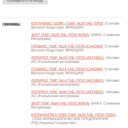
СООБЩИТЬ О ПРИХОДЕ
КОПЛАВИКС 100МГ.+75МГ. №28 ТАБ. П/П/О
(Санофи
СИНОНИМЫ:
Винтроп Индустрия, ФРАНЦИЯ)
ЗИЛТ 75МГ. №28 ТАБ. П/П/О /KRKA/
(KRKA, Словения
Республика)
ПЛАВИКС 75МГ. №28 ТАБ. П/П/О /САНОФИ/
(Санофи
Винтроп Индустрия, ФРАНЦИЯ)
ЛОПИРЕЛ 75МГ. №28 ТАБ. П/П/О /АКТАВИС/
(Актавис
АО, Итальянская республика)
ПЛАВИКС 75МГ. №14 ТАБ. П/П/О /САНОФИ/
(Санофи
Винтроп Индустрия, ФРАНЦИЯ)
ЛОПИРЕЛ 75МГ. №14 ТАБ. П/П/О /АКТАВИС/
(Актавис
АО, Итальянская республика)
ЛОПИРЕЛ 75МГ. №90 ТАБ. П/П/О /АКТАВИС/
(Актавис
АО, Итальянская республика)
ЗИЛТ 75МГ. №84 ТАБ. П/П/О /KRKA/
(KRKA, Словения
Республика)
КЛОПИДОГРЕЛ-ТЕВА 75МГ. №28 ТАБ. П/П/О /ТЕВА/
(ТЕВА ФАРМАЦЕВТИЧЕСКИЕ ПРЕДПРИЯТИЯ
ЛТД, Израиль Государство)