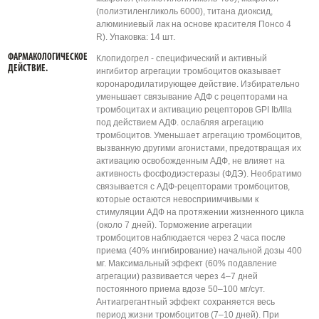
(полиэтиленгликоль 6000), титана диоксид,
алюминиевый лак на основе красителя Понсо 4
R). Упаковка: 14 шт.
ФАРМАКОЛОГИЧЕСКОЕ
Клопидогрел - специфический и активный
ДЕЙСТВИЕ.
ингибитор агрегации тромбоцитов оказывает
коронародилатирующее действие. Избирательно
уменьшает связывание АДФ с рецепторами на
тромбоцитах и активацию рецепторов GPI Ib/IIIa
под действием АДФ. ослабляя агрегацию
тромбоцитов. Уменьшает агрегацию тромбоцитов,
вызванную другими агонистами, предотвращая их
активацию освобожденным АДФ, не влияет на
активность фосфодиэстеразы (ФДЭ). Необратимо
связывается с АДФ-рецепторами тромбоцитов,
которые остаются невосприимчивыми к
стимуляции АДФ на протяжении жизненного цикла
(около 7 дней). Торможение агрегации
тромбоцитов наблюдается через 2 часа после
приема (40% ингибирование) начальной дозы 400
мг. Максимальный эффект (60% подавление
агрегации) развивается через 4–7 дней
постоянного приема вдозе 50–100 мг/сут.
Антиагрегантный эффект сохраняется весь
период жизни тромбоцитов (7–10 дней). При