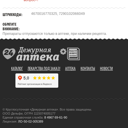
вопрос>!
4670016770325, 7290102066049
ШТРИХКОДЫ:
ОБРАТИТЕ
ВНИМАНИЕ:
Препараты отпускаются только в аптеке, при наличии рецепта.
КАТАЛОГ
ЛЕКАРСТВА ПОД ЗАКАЗ!
АПТЕКА
КОНТАКТЫ
НОВОСТИ
© Круглосуточная «Дежурная аптека». Все права защищены.
ООО Дельфи, ОГРН 1115074005177
Единая справочная служба:
8 4967 69-61-90
Лицензия:
ЛО-50-02-005389