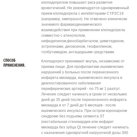
клопидогрелом повышает риск развития
кровотечений. Не рекомендуется одновременный
прием клопидогрела с ингибиторами CYP2C19
(например, омепразол). Не отмечено клинически
значимого фармакодинамического
взаимодействия при применении клопидогрела
совместно с атенололом,
нифедипином,фенобарбиталом, циметидином,
эстрогенами, дигоксином, теофиллином,
толбутамидом, антацидными средствами.
СПОСОБ
Клопидогрел принимают внутрь, независимо от
ПРИМЕНЕНИЯ.
приема пищи. Для профилактики ишемических
нарушений у больных после перенесенного
инфаркта миокарда, ишемического инсульта и
диагностированного заболевания
периферических артерий - по 75 мг 1 раз/сут.
Лечение следует начинать в сроки от нескольких
дней до 35 дней после перенесенного инфаркта
миокарда и от 7 дней до 6 месяцев - после
ишемического инсульта. При остром коронарном
синдроме без подъема сегмента ST
(нестабильная стенокардия или инфаркт
миокарда без зубца Q) лечение следует начинать
с назначения однократной нагрузочной дозы 300