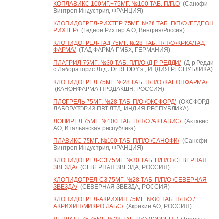
КОПЛАВИКС 100МГ.+75МГ. №100 ТАБ. П/П/О
(Санофи
Винтроп Индустрия, ФРАНЦИЯ)
КЛОПИДОГРЕЛ-РИХТЕР 75МГ. №28 ТАБ. П/П/О /ГЕДЕОН
РИХТЕР/
(Гедеон Рихтер А.О, Венгрия/Россия)
КЛОПИДОГРЕЛ-ТАД 75МГ. №28 ТАБ. П/П/О /КРКА/ТАД
ФАРМА/
(ТАД ФАРМА ГМБХ, ГЕРМАНИЯ)
ПЛАГРИЛ 75МГ. №30 ТАБ. П/П/О /Д-Р РЕДДИ/
(Д-р Редди
с Лабораторис Лтд / Dr.REDDY's , ИНДИЯ РЕСПУБЛИКА)
КЛОПИДОГРЕЛ 75МГ. №28 ТАБ. П/П/О /КАНОНФАРМА/
(КАНОНФАРМА ПРОДАКШН, РОССИЯ)
ПЛОГРЕЛЬ 75МГ. №28 ТАБ. П/О /ОКСФОРД/
(ОКСФОРД
ЛАБОРАТОРИЗ ПВТ ЛТД, ИНДИЯ РЕСПУБЛИКА)
ЛОПИРЕЛ 75МГ. №100 ТАБ. П/П/О /АКТАВИС/
(Актавис
АО, Итальянская республика)
ПЛАВИКС 75МГ. №100 ТАБ. П/П/О /САНОФИ/
(Санофи
Винтроп Индустрия, ФРАНЦИЯ)
КЛОПИДОГРЕЛ-СЗ 75МГ. №30 ТАБ. П/П/О /СЕВЕРНАЯ
ЗВЕЗДА/
(СЕВЕРНАЯ ЗВЕЗДА, РОССИЯ)
КЛОПИДОГРЕЛ-СЗ 75МГ. №28 ТАБ. П/П/О /СЕВЕРНАЯ
ЗВЕЗДА/
(СЕВЕРНАЯ ЗВЕЗДА, РОССИЯ)
КЛОПИДОГРЕЛ-АКРИХИН 75МГ. №30 ТАБ. П/П/О /
АКРИХИН/МИКРО ЛАБС/
(Акрихин АО, РОССИЯ)