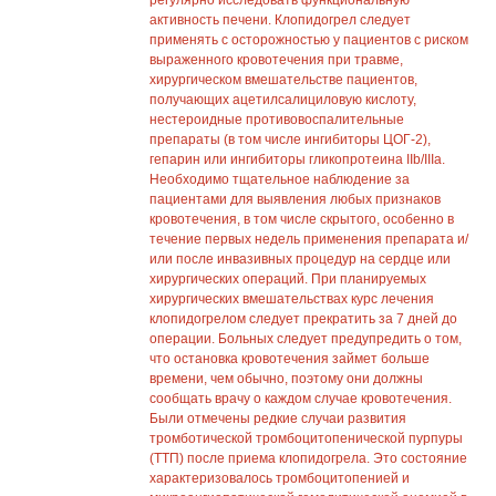
регулярно исследовать функциональную
активность печени. Клопидогрел следует
применять с осторожностью у пациентов с риском
выраженного кровотечения при травме,
хирургическом вмешательстве пациентов,
получающих ацетилсалициловую кислоту,
нестероидные противовоспалительные
препараты (в том числе ингибиторы ЦОГ-2),
гепарин или ингибиторы гликопротеина IIb/IIIа.
Необходимо тщательное наблюдение за
пациентами для выявления любых признаков
кровотечения, в том числе скрытого, особенно в
течение первых недель применения препарата и/
или после инвазивных процедур на сердце или
хирургических операций. При планируемых
хирургических вмешательствах курс лечения
клопидогрелом следует прекратить за 7 дней до
операции. Больных следует предупредить о том,
что остановка кровотечения займет больше
времени, чем обычно, поэтому они должны
сообщать врачу о каждом случае кровотечения.
Были отмечены редкие случаи развития
тромботической тромбоцитопенической пурпуры
(ТТП) после приема клопидогрела. Это состояние
характеризовалось тромбоцитопенией и