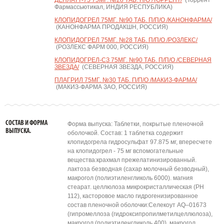
ДЕПЛАТТ-75 75МГ. №28 ТАБ. П/О /ТОРРЕНТ/
(Торрент
Фармассьютикал, ИНДИЯ РЕСПУБЛИКА)
КЛОПИДОГРЕЛ 75МГ. №90 ТАБ. П/П/О /КАНОНФАРМА/
(КАНОНФАРМА ПРОДАКШН, РОССИЯ)
КЛОПИДОГРЕЛ 75МГ. №28 ТАБ. П/П/О /РОЗЛЕКС/
(РОЗЛЕКС ФАРМ 000, РОССИЯ)
КЛОПИДОГРЕЛ-СЗ 75МГ. №90 ТАБ. П/П/О /СЕВЕРНАЯ
ЗВЕЗДА/
(СЕВЕРНАЯ ЗВЕЗДА, РОССИЯ)
ПЛАГРИЛ 75МГ. №30 ТАБ. П/П/О /МАКИЗ-ФАРМА/
(МАКИЗ-ФАРМА ЗАО, РОССИЯ)
СОСТАВ И ФОРМА
Форма выпуска: Таблетки, покрытые пленочной
ВЫПУСКА.
оболочкой. Состав: 1 таблетка содержит
клопидогрела гидросульфат 97.875 мг, впересчете
на клопидогрел - 75 мг вспомогательные
вещества:крахмал прежелатинизированный.
лактоза безводная (сахар молочный безводный),
макрогол (полиэтиленгликоль 6000). магния
стеарат. целлюлоза микрокристаллическая (РН
112), касторовое масло гидрогенизированное
состав пленочной оболочки:Селекоут AQ–01673
(гипромеллоза (гидроксипропилметилцеллюлоза),
макрогол (полиэтиленгликоль 400), макрогол