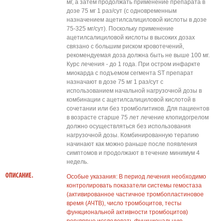
мг, а затем продолжать применение препарата в
дозе 75 мг 1 раз/сут (с одновременным
назначением ацетилсалициловой кислоты в дозе
75-325 мг/сут). Поскольку применение
ацетилсалициловой кислоты в высоких дозах
связано с большим риском кровотечений,
рекомендуемая доза должна быть не выше 100 мг.
Курс лечения - до 1 года. При остром инфаркте
миокарда с подъемом сегмента ST препарат
назначают в дозе 75 мг 1 раз/сут с
использованием начальной нагрузочной дозы в
комбинации с ацетилсалициловой кислотой в
сочетании или без тромболитиков. Для пациентов
в возрасте старше 75 лет лечение клопидогрелом
должно осуществляться без использования
нагрузочной дозы. Комбинированную терапию
начинают как можно раньше после появления
симптомов и продолжают в течение минимум 4
недель.
ОПИСАНИЕ.
Особые указания: В период лечения необходимо
контролировать показатели системы гемостаза
(активированное частичное тромбопластиновое
время (АЧТВ), число тромбоцитов, тесты
функциональной активности тромбоцитов)