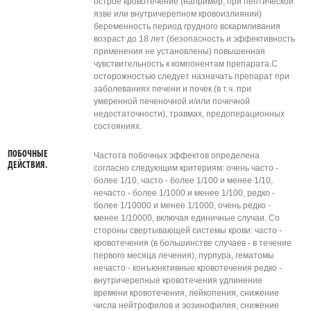
острое кровотечение (например, при пептической
язве или внутричерепном кровоизлиянии)
беременность период грудного вскармливания
возраст до 18 лет (безопасность и эффективность
применения не установлены) повышенная
чувствительность к компонентам препарата.С
осторожностью следует назначать препарат при
заболеваниях печени и почек (в т.ч. при
умеренной печеночной и/или почечной
недостаточности), травмах, предоперационных
состояниях.
ПОБОЧНЫЕ
Частота побочных эффектов определена
ДЕЙСТВИЯ.
согласно следующим критериям: очень часто -
более 1/10, часто - более 1/100 и менее 1/10,
нечасто - более 1/1000 и менее 1/100, редко -
более 1/10000 и менее 1/1000, очень редко -
менее 1/10000, включая единичные случаи. Со
стороны свертывающей системы крови: часто -
кровотечения (в большинстве случаев - в течение
первого месяца лечения), пурпура, гематомы
нечасто - конъюнктивные кровотечения редко -
внутричерепные кровотечения удлинение
времени кровотечения, лейкопения, снижение
числа нейтрофилов и эозинофилия, снижение