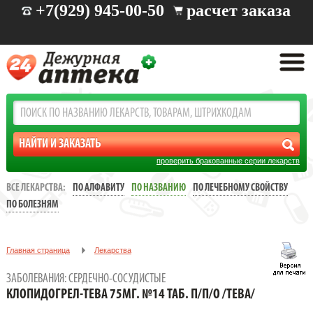
+7(929) 945-00-50
расчет заказа
проверить бракованные серии лекарств
ВСЕ ЛЕКАРСТВА:
ПО АЛФАВИТУ
ПО НАЗВАНИЮ
ПО ЛЕЧЕБНОМУ СВОЙСТВУ
ПО БОЛЕЗНЯМ
Главная страница
Лекарства
Заболевания: сердечно-сосудистые
ЗАБОЛЕВАНИЯ: СЕРДЕЧНО-СОСУДИСТЫЕ
КЛОПИДОГРЕЛ-ТЕВА 75МГ. №14 ТАБ. П/П/О /ТЕВА/
КЛОПИДОГРЕЛ-ТЕВА 75МГ. №14 ТАБ. П/П/О /ТЕВА/