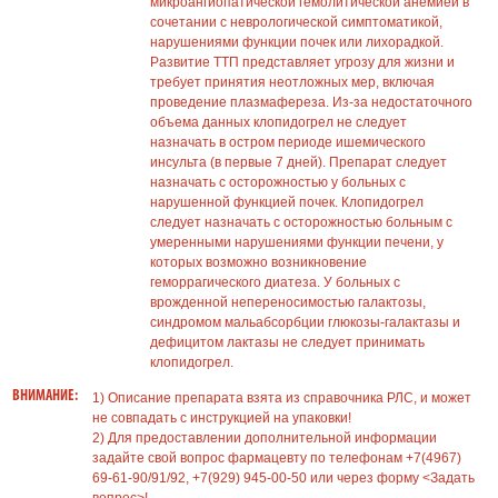
микроангиопатической гемолитической анемией в
сочетании с неврологической симптоматикой,
нарушениями функции почек или лихорадкой.
Развитие ТТП представляет угрозу для жизни и
требует принятия неотложных мер, включая
проведение плазмафереза. Из-за недостаточного
объема данных клопидогрел не следует
назначать в остром периоде ишемического
инсульта (в первые 7 дней). Препарат следует
назначать с осторожностью у больных с
нарушенной функцией почек. Клопидогрел
следует назначать с осторожностью больным с
умеренными нарушениями функции печени, у
которых возможно возникновение
геморрагического диатеза. У больных с
врожденной непереносимостью галактозы,
синдромом мальабсорбции глюкозы-галактазы и
дефицитом лактазы не следует принимать
клопидогрел.
ВНИМАНИЕ:
1) Описание препарата взята из справочника РЛС, и может
не совпадать с инструкцией на упаковки!
2) Для предоставлении дополнительной информации
задайте свой вопрос фармацевту по телефонам +7(4967)
69-61-90/91/92, +7(929) 945-00-50 или через форму <Задать