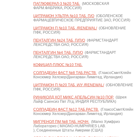
ПАГЛЮФЕРАЛ-3 №20 ТАБ.
(МОСКОВСКАЯ
ФАРМ.ФАБРИКА, РОССИЯ)
ЦИТРАМОН УЛЬТРА №10 ТАБ. П/О
(ОБОЛЕНСКОЕ
ФАРМАЦЕВТИЧЕСКОЕ ПРЕДПРИЯТИЕ ЗАО, РОССИЯ)
ЦИТРАМОН П №10 ТАБ. /RENEWAL/
(ОБНОВЛЕНИЕ
ПФК, РОССИЯ)
ПЕНТАЛГИН №24 ТАБ. П/П/О
(ФАРМСТАНДАРТ
ЛЕКСРЕДСТВА ОАО, РОССИЯ)
ПЕНТАЛГИН №4 ТАБ. П/П/О
(ФАРМСТАНДАРТ
ЛЕКСРЕДСТВА ОАО, РОССИЯ)
КОФИЦИЛ-ПЛЮС №10 ТАБ.
СОЛПАДЕИН ФАСТ №8 ТАБ.РАСТВ.
(ГлаксоСмитКляйн
Консюмер Хелскер/Дангарван Лимитед, Ирландия)
ЦИТРАМОН П №20 ТАБ. И/У /RENEWAL/
(ОБНОВЛЕНИЕ
ПФК, РОССИЯ)
РИНИКОЛД ХОТ МИКС АПЕЛЬСИН №10 ПОР.
(Шрея
Лайф Саенсиз Пвт Лтд, ИНДИЯ РЕСПУБЛИКА)
СОЛПАДЕИН ФАСТ №12 ТАБ.РАСТВ.
(ГлаксоСмитКляйн
Консюмер Хелскер/Дангарван Лимитед, Ирландия)
МИГРЕНОЛ ПМ №8 ТАБ. НОЧН.
(Магно Хумфриз
Лабораториз ( MAGNO-HUMPHRIES LAB.
), Соединенные Штаты Америки (США))