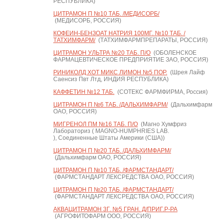
РЕСПУБЛИКА)
ЦИТРАМОН П №10 ТАБ. /МЕДИСОРБ/
(МЕДИСОРБ, РОССИЯ)
КОФЕИН-БЕНЗОАТ НАТРИЯ 100МГ. №10 ТАБ. /
ТАТХИМФАРМ/
(ТАТХИМФАРМПРЕПАРАТЫ, РОССИЯ)
ЦИТРАМОН УЛЬТРА №20 ТАБ. П/О
(ОБОЛЕНСКОЕ
ФАРМАЦЕВТИЧЕСКОЕ ПРЕДПРИЯТИЕ ЗАО, РОССИЯ)
РИНИКОЛД ХОТ МИКС ЛИМОН №5 ПОР.
(Шрея Лайф
Саенсиз Пвт Лтд, ИНДИЯ РЕСПУБЛИКА)
КАФФЕТИН №12 ТАБ.
(СОТЕКС ФАРМФИРМА, Россия)
ЦИТРАМОН П №6 ТАБ. /ДАЛЬХИМФАРМ/
(Дальхимфарм
ОАО, РОССИЯ)
МИГРЕНОЛ ПМ №16 ТАБ. П/О
(Магно Хумфриз
Лабораториз ( MAGNO-HUMPHRIES LAB.
), Соединенные Штаты Америки (США))
ЦИТРАМОН П №20 ТАБ. /ДАЛЬХИМФАРМ/
(Дальхимфарм ОАО, РОССИЯ)
ЦИТРАМОН П №10 ТАБ. /ФАРМСТАНДАРТ/
(ФАРМСТАНДАРТ ЛЕКСРЕДСТВА ОАО, РОССИЯ)
ЦИТРАМОН П №20 ТАБ. /ФАРМСТАНДАРТ/
(ФАРМСТАНДАРТ ЛЕКСРЕДСТВА ОАО, РОССИЯ)
АКВАЦИТРАМОН 3Г. №5 ГРАН. Д/ПРИГ.Р-РА
(АГРОФИТОФАРМ ООО, РОССИЯ)