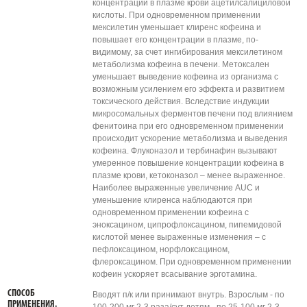
концентрации в плазме крови ацетилсалициловой
кислоты. При одновременном применении
мексилетин уменьшает клиренс кофеина и
повышает его концентрации в плазме, по-
видимому, за счет ингибирования мексилетином
метаболизма кофеина в печени. Метоксален
уменьшает выведение кофеина из организма с
возможным усилением его эффекта и развитием
токсического действия. Вследствие индукции
микросомальных ферментов печени под влиянием
фенитоина при его одновременном применении
происходит ускорение метаболизма и выведения
кофеина. Флуконазол и тербинафин вызывают
умеренное повышение концентрации кофеина в
плазме крови, кетоконазол – менее выраженное.
Наиболее выраженные увеличение AUC и
уменьшение клиренса наблюдаются при
одновременном применении кофеина с
эноксацином, ципрофлоксацином, пипемидовой
кислотой менее выраженные изменения – с
пефлоксацином, норфлоксацином,
флероксацином. При одновременном применении
кофеин ускоряет всасывание эрготамина.
СПОСОБ
Вводят п/к или принимают внутрь. Взрослым - по
ПРИМЕНЕНИЯ.