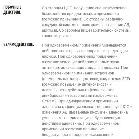
ПОБОЧНЫЕ
Со стороны ЦНС: нарушение сна, возбуждение,
ДЕЙСТВИЯ.
беспокойство при длительном применении
возможно привыкание. Со стороны сердечно-
сосудистой системы: тахикардия, повышение АД,
аритмии. Со стороны пищеварительной системы:
тошнота, рвота.
ВЗАИМОДЕЙСТВИЕ.
При одновременном применении уменьшается
действие снотворных препаратов и средств для
наркоза. При одновременном применении
возможно усиление действия анальгетиков-
антипиретиков, салициламида, напроксена. При
одновременном применении эстрогенов
(гормональных контрацептивов, средств для ЗГТ)
возможно повышение интенсивности и
длительности действия кофеина за счет
ингибирования эстрогенами изофермента
CYP1A2. При одновременном применении
аденозина кофеин уменьшает повышенную ЧСС и
изменения АД, вызванные инфузией аденозина
уменьшает вазодилатацию, обусловленную
действием аденозина. При одновременном
применении возможно повышение
биодоступности, скорости всасывания и