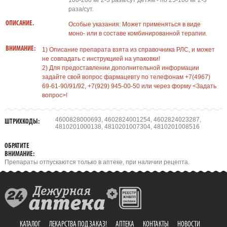
100-200 мг 2-3 раза/сут детям - по 25-100 мг 2-3
раза/сут.
ОПИСАНИЕ.
Особые указания: Может применяться в виде
моно- или в составе комбинированной терапии.
ВНИМАНИЕ:
1) Описание препарата взята из справочника РЛС, и может
не совпадать с инструкцией на упаковки!
2) Для предоставлении дополнительной информации
задайте свой вопрос фармацевту по телефонам +7(4967)
69-61-90/91/92, +7(929) 945-00-50 или через форму <Задать
вопрос>!
4600828000693, 4602824001254, 4602824023287,
ШТРИХКОДЫ:
4810201000138, 4810201007304, 4810201008516
ОБРАТИТЕ
ВНИМАНИЕ:
Препараты отпускаются только в аптеке, при наличии рецепта.
КАТАЛОГ
ЛЕКАРСТВА ПОД ЗАКАЗ!
АПТЕКА
КОНТАКТЫ
НОВОСТИ