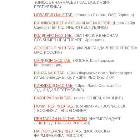
(UNIQUE PHARMACEUTICAL LAB, ИНДИЯ
РЕСПУБЛИКА)
НОВАЛГИН №12 ТАБ.
(Концерн Стирол, ОАО, Украина)
РИНИКОЛД ХОТ МИКС АНАНАС №10 ПОР.
(Шрея Лайф
Саенсиз Пвт Лтд, ИНДИЯ РЕСПУБЛИКА)
КОЛДРЕКС №12 ТАБ.
(SMITHKLINE BEECHAM
CONSUMER HEALTHCARE, Ирландия)
АСКОФЕН-П №10 ТАБ.
(ФАРМСТАНДАРТ ЛЕКСРЕДСТВА
ОАО, РОССИЯ)
САРИДОН №10 ТАБ.
(ROCHE, Швейцарская
Конфедерация)
РИНЗА №10 ТАБ.
(Юник Фармасьютикал Лабораториз
(Отделение Дж.Б. Ке, ИНДИЯ РЕСПУБЛИКА)
РИНИКОЛД №10 ТАБ.
(Шрея Лайф Саенсиз Пвт
Лтд, ИНДИЯ РЕСПУБЛИКА)
ВАЗОБРАЛ №30 ТАБ.
(Кьези / CHIESI, ФРАНЦИЯ)
НОМИГРЕН №10 ТАБ.
(Босналек АО (BOSNALIJEK
), БОСНИЯ И ГЕРЦЕГОВИНА)
ПЕНТАЛГИН №12 ТАБ. П/П/О
(ФАРМСТАНДАРТ
ЛЕКСРЕДСТВА ОАО, РОССИЯ)
ПАГЛЮФЕРАЛ-2 №20 ТАБ.
(МОСКОВСКАЯ
ФАРМ.ФАБРИКА, РОССИЯ)