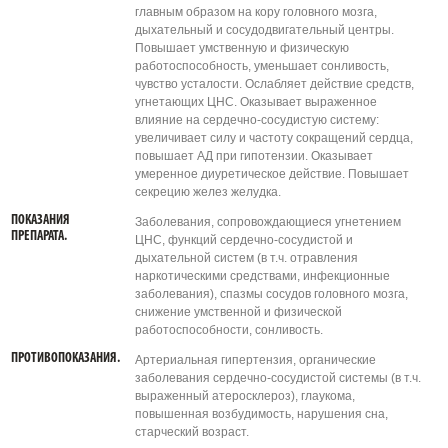
главным образом на кору головного мозга,
дыхательный и сосудодвигательный центры.
Повышает умственную и физическую
работоспособность, уменьшает сонливость,
чувство усталости. Ослабляет действие средств,
угнетающих ЦНС. Оказывает выраженное
влияние на сердечно-сосудистую систему:
увеличивает силу и частоту сокращений сердца,
повышает АД при гипотензии. Оказывает
умеренное диуретическое действие. Повышает
секрецию желез желудка.
ПОКАЗАНИЯ
Заболевания, сопровождающиеся угнетением
ПРЕПАРАТА.
ЦНС, функций сердечно-сосудистой и
дыхательной систем (в т.ч. отравления
наркотическими средствами, инфекционные
заболевания), спазмы сосудов головного мозга,
снижение умственной и физической
работоспособности, сонливость.
ПРОТИВОПОКАЗАНИЯ.
Артериальная гипертензия, органические
заболевания сердечно-сосудистой системы (в т.ч.
выраженный атеросклероз), глаукома,
повышенная возбудимость, нарушения сна,
старческий возраст.