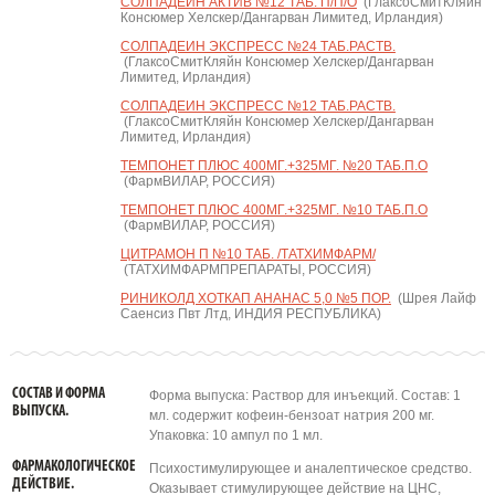
СОЛПАДЕИН АКТИВ №12 ТАБ. П/П/О
(ГлаксоСмитКляйн
Консюмер Хелскер/Дангарван Лимитед, Ирландия)
СОЛПАДЕИН ЭКСПРЕСС №24 ТАБ.РАСТВ.
(ГлаксоСмитКляйн Консюмер Хелскер/Дангарван
Лимитед, Ирландия)
СОЛПАДЕИН ЭКСПРЕСС №12 ТАБ.РАСТВ.
(ГлаксоСмитКляйн Консюмер Хелскер/Дангарван
Лимитед, Ирландия)
ТЕМПОНЕТ ПЛЮС 400МГ.+325МГ. №20 ТАБ.П.О
(ФармВИЛАР, РОССИЯ)
ТЕМПОНЕТ ПЛЮС 400МГ.+325МГ. №10 ТАБ.П.О
(ФармВИЛАР, РОССИЯ)
ЦИТРАМОН П №10 ТАБ. /ТАТХИМФАРМ/
(ТАТХИМФАРМПРЕПАРАТЫ, РОССИЯ)
РИНИКОЛД ХОТКАП АНАНАС 5,0 №5 ПОР.
(Шрея Лайф
Саенсиз Пвт Лтд, ИНДИЯ РЕСПУБЛИКА)
СОСТАВ И ФОРМА
Форма выпуска: Раствор для инъекций. Состав: 1
ВЫПУСКА.
мл. содержит кофеин-бензоат натрия 200 мг.
Упаковка: 10 ампул по 1 мл.
ФАРМАКОЛОГИЧЕСКОЕ
Психостимулирующее и аналептическое средство.
ДЕЙСТВИЕ.
Оказывает стимулирующее действие на ЦНС,