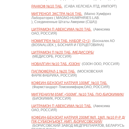
РАНКОФ №10 ТАБ.
(САВА ХЕЛСКЕА ЛТД, ИМПОРТ)
МИГРЕНОЛ ЭКСТРА №16 ТАБ.
(Магно Хумфриз
Лабораториз ( MAGNO-HUMPHRIES LAB.
), Соединенные Штаты Америки (США))
ЦИТРАМОН П АВЕКСИМА №20 ТАБ.
(Авексима
ОАО, РОССИЯ)
НОМИГРЕН №10 ТАБ. НАБОР (2+1)
(Босналек АО
(BOSNALIJEK ), БОСНИЯ И ГЕРЦЕГОВИНА)
ЦИТРАМОН П №20 ТАБ. /МЕДИСОРБ/
(МЕДИСОРБ, РОССИЯ)
НОВАЛГИН №10 ТАБ. /ОЗОН/
(ОЗОН ООО, РОССИЯ)
ПАГЛЮФЕРАЛ-1 №20 ТАБ.
(МОСКОВСКАЯ
ФАРМ.ФАБРИКА, РОССИЯ)
КОФЕИН-БЕНЗОАТ НАТРИЯ 100МГ. №10 ТАБ.
(Фармстандарт-Томскхимфарм,ОАО, РОССИЯ)
МИГРЕНИУМ 65МГ.+500МГ. №10 ТАБ. П/О /БИОХИМИК/
(БИОХИМИК, РОССИЯ)
ЦИТРАМОН П АВЕКСИМА №10 ТАБ.
(Авексима
ОАО, РОССИЯ)
КОФЕИН-БЕНЗОАТ НАТРИЯ 200МГ/МЛ. 1МЛ. №10 Р-Р Д/
П/К,СУБКОНЪЮКТ. АМП. /БОРИСОВСКИЙ/
(БОРИСОВСКИЙ ЗАВОД МЕДПРЕПАРАТОВ, БЕЛАРУСЬ