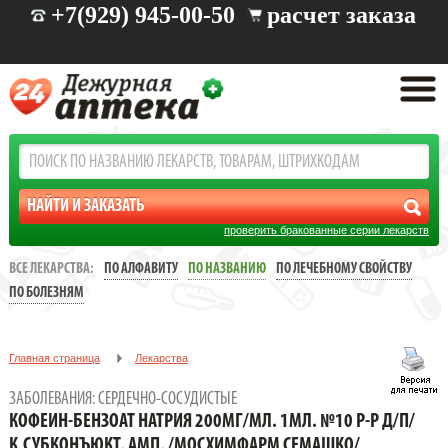
+7(929) 945-00-50
расчет заказа
проверить бракованные серии лекарств
ВСЕ ЛЕКАРСТВА:
ПО АЛФАВИТУ
ПО НАЗВАНИЮ
ПО ЛЕЧЕБНОМУ СВОЙСТВУ
ПО БОЛЕЗНЯМ
Главная страница
Лекарства
Заболевания: сердечно-сосудистые
ЗАБОЛЕВАНИЯ: СЕРДЕЧНО-СОСУДИСТЫЕ
КОФЕИН-БЕНЗОАТ НАТРИЯ 200МГ/МЛ. 1МЛ. №10 Р-Р Д/П/
КОФЕИН-БЕНЗОАТ НАТРИЯ 200МГ/МЛ. 1МЛ. №10 Р-Р Д/П/
К,СУБКОНЪЮКТ. АМП. /МОСХИМФАРМ СЕМАШКО/
К,СУБКОНЪЮКТ. АМП. /МОСХИМФАРМ СЕМАШКО/