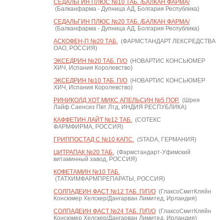
СЕДАЛЬГИН ПЛЮС №10 ТАБ. /БАЛКАН ФАРМА/
(Балканфарма - Дупница АД, Болгария Республика)
СЕДАЛЬГИН ПЛЮС №20 ТАБ. /БАЛКАН ФАРМА/
(Балканфарма - Дупница АД, Болгария Республика)
АСКОФЕН-П №20 ТАБ.
(ФАРМСТАНДАРТ ЛЕКСРЕДСТВА
ОАО, РОССИЯ)
ЭКСЕДРИН №20 ТАБ. П/О
(НОВАРТИС КОНСЬЮМЕР
ХИЧ, Испания Королевство)
ЭКСЕДРИН №10 ТАБ. П/О
(НОВАРТИС КОНСЬЮМЕР
ХИЧ, Испания Королевство)
РИНИКОЛД ХОТ МИКС АПЕЛЬСИН №5 ПОР.
(Шрея
Лайф Саенсиз Пвт Лтд, ИНДИЯ РЕСПУБЛИКА)
КАФФЕТИН ЛАЙТ №12 ТАБ.
(СОТЕКС
ФАРМФИРМА, РОССИЯ)
ГРИППОСТАД С №10 КАПС.
(STADA, ГЕРМАНИЯ)
ЦИТРАПАК №20 ТАБ.
(Фармстандарт-Уфимский
витаминный завод, РОССИЯ)
КОФЕТАМИН №10 ТАБ.
(ТАТХИМФАРМПРЕПАРАТЫ, РОССИЯ)
СОЛПАДЕИН ФАСТ №12 ТАБ. П/П/О
(ГлаксоСмитКляйн
Консюмер Хелскер/Дангарван Лимитед, Ирландия)
СОЛПАДЕИН ФАСТ №24 ТАБ. П/П/О
(ГлаксоСмитКляйн
Консюмер Хелскер/Дангарван Лимитед, Ирландия)