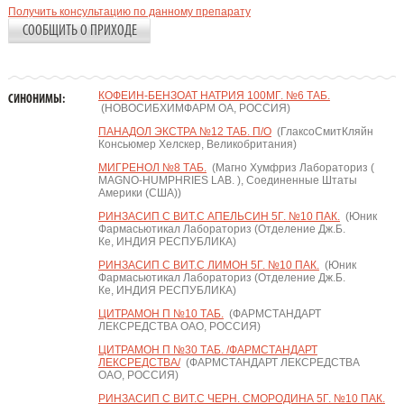
Получить консультацию по данному препарату
СООБЩИТЬ О ПРИХОДЕ
КОФЕИН-БЕНЗОАТ НАТРИЯ 100МГ. №6 ТАБ.
СИНОНИМЫ:
(НОВОСИБХИМФАРМ ОА, РОССИЯ)
ПАНАДОЛ ЭКСТРА №12 ТАБ. П/О
(ГлаксоСмитКляйн
Консьюмер Хелскер, Великобритания)
МИГРЕНОЛ №8 ТАБ.
(Магно Хумфриз Лабораториз (
MAGNO-HUMPHRIES LAB. ), Соединенные Штаты
Америки (США))
РИНЗАСИП С ВИТ.С АПЕЛЬСИН 5Г. №10 ПАК.
(Юник
Фармасьютикал Лабораториз (Отделение Дж.Б.
Ке, ИНДИЯ РЕСПУБЛИКА)
РИНЗАСИП С ВИТ.С ЛИМОН 5Г. №10 ПАК.
(Юник
Фармасьютикал Лабораториз (Отделение Дж.Б.
Ке, ИНДИЯ РЕСПУБЛИКА)
ЦИТРАМОН П №10 ТАБ.
(ФАРМСТАНДАРТ
ЛЕКСРЕДСТВА ОАО, РОССИЯ)
ЦИТРАМОН П №30 ТАБ. /ФАРМСТАНДАРТ
ЛЕКСРЕДСТВА/
(ФАРМСТАНДАРТ ЛЕКСРЕДСТВА
ОАО, РОССИЯ)
РИНЗАСИП С ВИТ.С ЧЕРН. СМОРОДИНА 5Г. №10 ПАК.