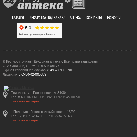
КАТАЛОГ
ЛЕКАРСТВА ПОД ЗАКАЗ!
АПТЕКА
КОНТАКТЫ
НОВОСТИ
© Круглосуточная «Дежурная аптека». Все права защищены.
ООО Дельфи, ОГРН 1115074005177
Единая справочная служба:
8 4967 69-61-90
Лицензия:
ЛО-50-02-005389
Подольск, ул. Ревпроспект д. 31/30
Тел. 8 4967/69-61-90/91/92, +7 929/945-00-50
Показать на карте
г. Подольск, Ленинградский проезд, 13/20
Тел. +7 4967 52-42-10, +7916/534-77-43
Показать на карте