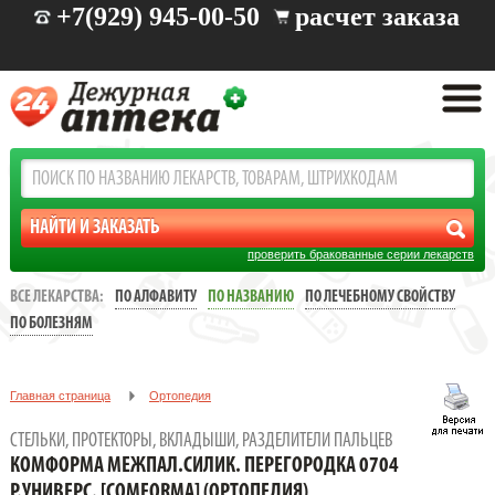
+7(929) 945-00-50
расчет заказа
проверить бракованные серии лекарств
ВСЕ ЛЕКАРСТВА:
ПО АЛФАВИТУ
ПО НАЗВАНИЮ
ПО ЛЕЧЕБНОМУ СВОЙСТВУ
ПО БОЛЕЗНЯМ
Главная страница
Ортопедия
Стельки, протекторы, вкладыши, разделители пальцев
СТЕЛЬКИ, ПРОТЕКТОРЫ, ВКЛАДЫШИ, РАЗДЕЛИТЕЛИ ПАЛЬЦЕВ
КОМФОРМА МЕЖПАЛ.СИЛИК. ПЕРЕГОРОДКА 0704 Р.УНИВЕРС.
КОМФОРМА МЕЖПАЛ.СИЛИК. ПЕРЕГОРОДКА 0704
[COMFORMA] (Ортопедия)
Р.УНИВЕРС. [COMFORMA] (ОРТОПЕДИЯ)