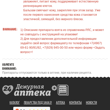
увлажняет, питает кожу, поддерживает естественную
регенерацию клеток.
Бальзам смягчает кожу, закрепляя при этом загар. Уже
после первого нанесения средства кожа становится
эластичной, сияющей, без жирного блеска.
ВНИМАНИЕ:
1) Описание препарата взята из справочника РЛС, и может
не совпадать с инструкцией на упаковки!
2) Для предоставлении дополнительной информации
задайте свой вопрос фармацевту по телефонам +7(4967)
69-61-90/91/92, +7(929) 945-00-50 или через форму <Задать
вопрос>!
ОБРАТИТЕ
ВНИМАНИЕ:
Препараты отпускаются только в аптеке, при наличии рецепта.
КАТАЛОГ
ЛЕКАРСТВА ПОД ЗАКАЗ!
АПТЕКА
КОНТАКТЫ
НОВОСТИ