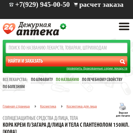
+7(929) 945-00-50
расчет заказа
проверить бракованные серии лекарств
ВСЕ ЛЕКАРСТВА:
ПО АЛФАВИТУ
ПО НАЗВАНИЮ
ПО ЛЕЧЕБНОМУ СВОЙСТВУ
ПО БОЛЕЗНЯМ
Главная страница
Косметика
Косметика для лица
Солнцезащитные средства д/лица, тела
СОЛНЦЕЗАЩИТНЫЕ СРЕДСТВА Д/ЛИЦА, ТЕЛА
КОРА КРЕМ П/ЗАГАРА Д/ЛИЦА И ТЕЛА С ПАНТЕНОЛОМ 150МЛ.
КОРА КРЕМ П/ЗАГАРА Д/ЛИЦА И ТЕЛА С ПАНТЕНОЛОМ 150МЛ.
[KORA]
[KORA]