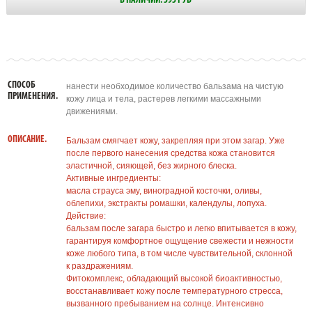
В НАЛИЧИИ: 595 РУБ
СПОСОБ
нанести необходимое количество бальзама на чистую
ПРИМЕНЕНИЯ.
кожу лица и тела, растерев легкими массажными
движениями.
ОПИСАНИЕ.
Бальзам смягчает кожу, закрепляя при этом загар. Уже
после первого нанесения средства кожа становится
эластичной, сияющей, без жирного блеска.
Активные ингредиенты:
масла страуса эму, виноградной косточки, оливы,
облепихи, экстракты ромашки, календулы, лопуха.
Действие:
бальзам после загара быстро и легко впитывается в кожу,
гарантируя комфортное ощущение свежести и нежности
коже любого типа, в том числе чувствительной, склонной
к раздражениям.
Фитокомплекс, обладающий высокой биоактивностью,
восстанавливает кожу после температурного стресса,
вызванного пребыванием на солнце. Интенсивно