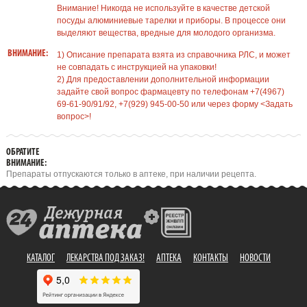
Внимание! Никогда не используйте в качестве детской
посуды алюминиевые тарелки и приборы. В процессе они
выделяют вещества, вредные для молодого организма.
ВНИМАНИЕ:
1) Описание препарата взята из справочника РЛС, и может
не совпадать с инструкцией на упаковки!
2) Для предоставлении дополнительной информации
задайте свой вопрос фармацевту по телефонам +7(4967)
69-61-90/91/92, +7(929) 945-00-50 или через форму <Задать
вопрос>!
ОБРАТИТЕ
ВНИМАНИЕ:
Препараты отпускаются только в аптеке, при наличии рецепта.
КАТАЛОГ
ЛЕКАРСТВА ПОД ЗАКАЗ!
АПТЕКА
КОНТАКТЫ
НОВОСТИ