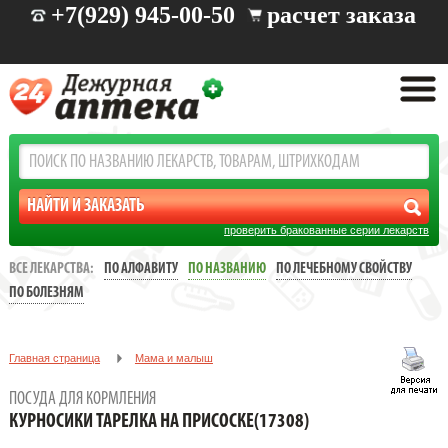
+7(929) 945-00-50
расчет заказа
проверить бракованные серии лекарств
ВСЕ ЛЕКАРСТВА:
ПО АЛФАВИТУ
ПО НАЗВАНИЮ
ПО ЛЕЧЕБНОМУ СВОЙСТВУ
ПО БОЛЕЗНЯМ
Главная страница
Мама и малыш
Все для кормление малышей
Посуда для кормления
ПОСУДА ДЛЯ КОРМЛЕНИЯ
Курносики Тарелка на присоске(17308)
КУРНОСИКИ ТАРЕЛКА НА ПРИСОСКЕ(17308)