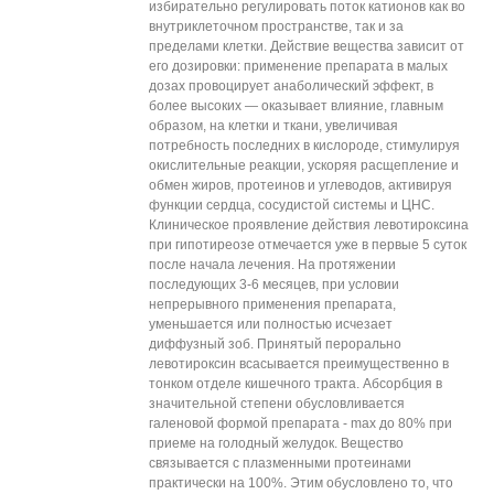
избирательно регулировать поток катионов как во
внутриклеточном пространстве, так и за
пределами клетки. Действие вещества зависит от
его дозировки: применение препарата в малых
дозах провоцирует анаболический эффект, в
более высоких — оказывает влияние, главным
образом, на клетки и ткани, увеличивая
потребность последних в кислороде, стимулируя
окислительные реакции, ускоряя расщепление и
обмен жиров, протеинов и углеводов, активируя
функции сердца, сосудистой системы и ЦНС.
Клиническое проявление действия левотироксина
при гипотиреозе отмечается уже в первые 5 суток
после начала лечения. На протяжении
последующих 3-6 месяцев, при условии
непрерывного применения препарата,
уменьшается или полностью исчезает
диффузный зоб. Принятый перорально
левотироксин всасывается преимущественно в
тонком отделе кишечного тракта. Абсорбция в
значительной степени обусловливается
галеновой формой препарата - max до 80% при
приеме на голодный желудок. Вещество
связывается с плазменными протеинами
практически на 100%. Этим обусловлено то, что