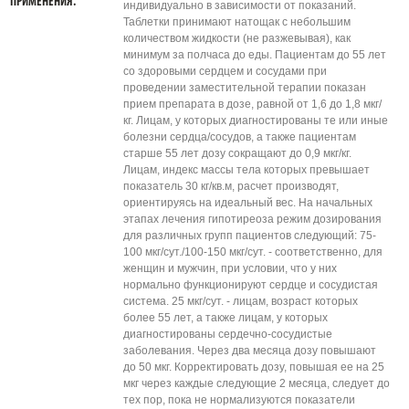
ПРИМЕНЕНИЯ.
индивидуально в зависимости от показаний.
Таблетки принимают натощак с небольшим
количеством жидкости (не разжевывая), как
минимум за полчаса до еды. Пациентам до 55 лет
со здоровыми сердцем и сосудами при
проведении заместительной терапии показан
прием препарата в дозе, равной от 1,6 до 1,8 мкг/
кг. Лицам, у которых диагностированы те или иные
болезни сердца/сосудов, а также пациентам
старше 55 лет дозу сокращают до 0,9 мкг/кг.
Лицам, индекс массы тела которых превышает
показатель 30 кг/кв.м, расчет производят,
ориентируясь на идеальный вес. На начальных
этапах лечения гипотиреоза режим дозирования
для различных групп пациентов следующий: 75-
100 мкг/сут./100-150 мкг/сут. - соответственно, для
женщин и мужчин, при условии, что у них
нормально функционируют сердце и сосудистая
система. 25 мкг/сут. - лицам, возраст которых
более 55 лет, а также лицам, у которых
диагностированы сердечно-сосудистые
заболевания. Через два месяца дозу повышают
до 50 мкг. Корректировать дозу, повышая ее на 25
мкг через каждые следующие 2 месяца, следует до
тех пор, пока не нормализуются показатели