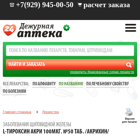
+7(929) 945-00-50
расчет заказа
проверить бракованные серии лекарств
ВСЕ ЛЕКАРСТВА:
ПО АЛФАВИТУ
ПО НАЗВАНИЮ
ПО ЛЕЧЕБНОМУ СВОЙСТВУ
ПО БОЛЕЗНЯМ
Главная страница
Лекарства
Заболевания щитовидной железы
ЗАБОЛЕВАНИЯ ЩИТОВИДНОЙ ЖЕЛЕЗЫ
L-ТИРОКСИН АКРИ 100МКГ. №50 ТАБ. /АКРИХИН/
L-ТИРОКСИН АКРИ 100МКГ. №50 ТАБ. /АКРИХИН/