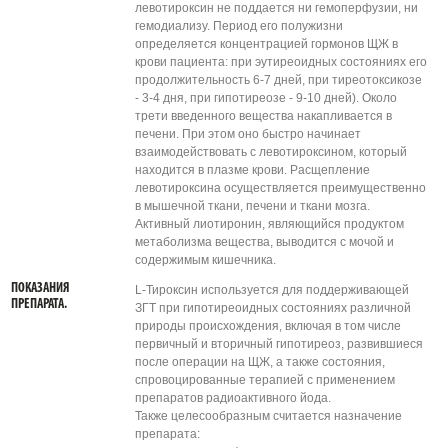
левотироксин не поддается ни гемоперфузии, ни
гемодиализу. Период его полужизни
определяется концентрацией гормонов ЩЖ в
крови пациента: при эутиреоидных состояниях его
продолжительность 6-7 дней, при тиреотоксикозе
- 3-4 дня, при гипотиреозе - 9-10 дней). Около
трети введенного вещества накапливается в
печени. При этом оно быстро начинает
взаимодействовать с левотироксином, который
находится в плазме крови. Расщепление
левотироксина осуществляется преимущественно
в мышечной ткани, печени и ткани мозга.
Активный лиотиронин, являющийся продуктом
метаболизма вещества, выводится с мочой и
содержимым кишечника.
ПОКАЗАНИЯ
L-Тироксин используется для поддерживающей
ПРЕПАРАТА.
ЗГТ при гипотиреоидных состояниях различной
природы происхождения, включая в том числе
первичный и вторичный гипотиреоз, развившиеся
после операции на ЩЖ, а также состояния,
спровоцированные терапией с применением
препаратов радиоактивного йода.
Также целесообразным считается назначение
препарата: