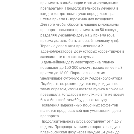
принимать в комбинации с антитиреоидными
препаратами. Продолжительность лечения в
каждом конкретном случае определяет врач.
Схема приема L-Тироксина для похудения
Для того чтобы сбросить лишние килограммы
препарат начинают принимать по 50 мкг/сут.,
разделяя указанную дозу на 2 приема (оба
приема должны быть в первой половину дня).
Терапию дополняют применением ?-
адреноблокаторов, дозу которых корректируют в
зависимости от частоты пульса.
В дальнейшем дозу левотироксина плавно
повышают до 150-300 мкг/сут., разделяя ее на 3
приема до 18:00. Параллельно с этим
увеличивают суточную дозу ?-адреноблокатора.
Подбирать ее рекомендуется индивидуально,
таким образом, чтобы частота пульса в покое не
превышала 70 ударов в минуту, но в то же время
была большей, чем 60 ударов в минуту.
Появления выраженных побочных эффектов
является предпосылкой для уменьшения дозы
препарата.
Продолжительность курса составляет от 4 до 7
недель. Прекращать прием лекарства следует
плавно, снижая дозу через каждые 14 дней до