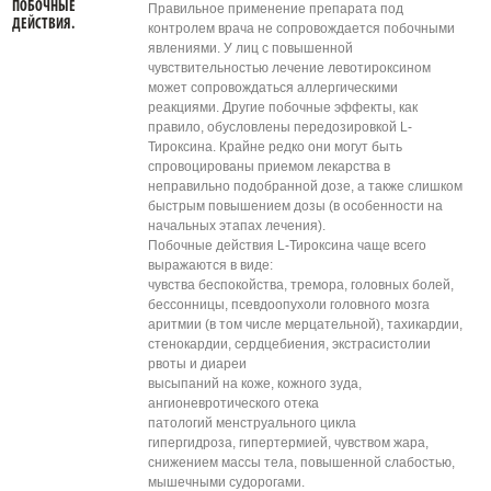
ПОБОЧНЫЕ
Правильное применение препарата под
ДЕЙСТВИЯ.
контролем врача не сопровождается побочными
явлениями. У лиц с повышенной
чувствительностью лечение левотироксином
может сопровождаться аллергическими
реакциями. Другие побочные эффекты, как
правило, обусловлены передозировкой L-
Тироксина. Крайне редко они могут быть
спровоцированы приемом лекарства в
неправильно подобранной дозе, а также слишком
быстрым повышением дозы (в особенности на
начальных этапах лечения).
Побочные действия L-Тироксина чаще всего
выражаются в виде:
чувства беспокойства, тремора, головных болей,
бессонницы, псевдоопухоли головного мозга
аритмии (в том числе мерцательной), тахикардии,
стенокардии, сердцебиения, экстрасистолии
рвоты и диареи
высыпаний на коже, кожного зуда,
ангионевротического отека
патологий менструального цикла
гипергидроза, гипертермией, чувством жара,
снижением массы тела, повышенной слабостью,
мышечными судорогами.