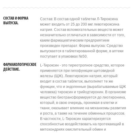
СОСТАВ И ФОРМА
Состав: В состав одной таблетки Л-Тироксина
ВЫПУСКА.
может входить от 25 до 200 мкг левотироксина
натрия. Состав вспомогательных веществ может
незначительно отличаться в зависимости от того,
каким фармацевтическим предприятием
произведен препарат. Форма выпуска: Средство
выпускается в таблетированной форме, в аптеки
поступает в упаковках №50.
ФАРМАКОЛОГИЧЕСКОЕ
L-Тироксин - это тиреотропное средство, которое
ДЕЙСТВИЕ.
применяется при гипофункции щитовидной
железы (ЩЖ). Левотироксин натрия, который
входит в состав таблеток, выполняет те же
функции, что и эндогенные (вырабатываемые ЩЖ
человека) тироксин и трийодтиронин. В организме
вещество биотрансформируется до лиотиронина,
который, в свою очередь, проникая в клетки и
ткани, оказывает влияние на механизмы развития
и роста, а также на течение обменных процессов.
В частности, L-Тироксин характеризуется
способностью воздействовать на протекающий в
митохондриях окислительный обмен и