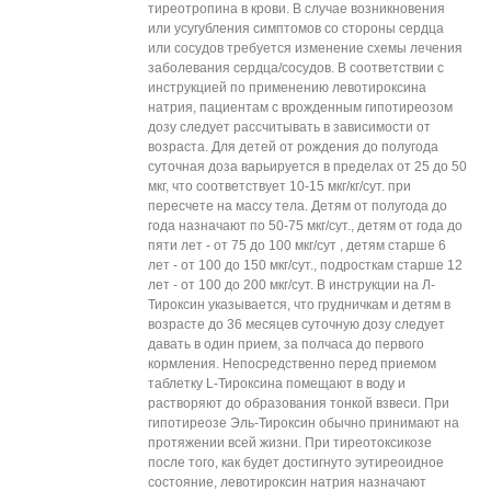
тиреотропина в крови. В случае возникновения
или усугубления симптомов со стороны сердца
или сосудов требуется изменение схемы лечения
заболевания сердца/сосудов. В соответствии с
инструкцией по применению левотироксина
натрия, пациентам с врожденным гипотиреозом
дозу следует рассчитывать в зависимости от
возраста. Для детей от рождения до полугода
суточная доза варьируется в пределах от 25 до 50
мкг, что соответствует 10-15 мкг/кг/сут. при
пересчете на массу тела. Детям от полугода до
года назначают по 50-75 мкг/сут., детям от года до
пяти лет - от 75 до 100 мкг/сут , детям старше 6
лет - от 100 до 150 мкг/сут., подросткам старше 12
лет - от 100 до 200 мкг/сут. В инструкции на Л-
Тироксин указывается, что грудничкам и детям в
возрасте до 36 месяцев суточную дозу следует
давать в один прием, за полчаса до первого
кормления. Непосредственно перед приемом
таблетку L-Тироксина помещают в воду и
растворяют до образования тонкой взвеси. При
гипотиреозе Эль-Тироксин обычно принимают на
протяжении всей жизни. При тиреотоксикозе
после того, как будет достигнуто эутиреоидное
состояние, левотироксин натрия назначают