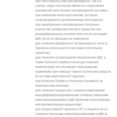
при гипотиреозе (как при врожденно, так и в
случае, когда патология является следствием
поражений гипоталамо-гипофизарной системы)
при ожирении и/или кретинизме, которые
сопровождаются проявлениями гипотиреоза
при церебрально-гипофизарных болезнях
в качестве профилактического средства при
рецидивирующем узловом зобе после резекции
ЩЖ (если ее функция не изменена)
для лечения диффузного эутиреоидного зоба (L-
Тироксин используется как самостоятельное
средство)
для лечения эутиреоидной гиперплазии ЩЖ, а
также болезни Грейвса после достижения
компенсации интоксикации тиреоидными
гормонами при помощи тиреостатических средств
(в составе комплексной терапии)
при болезни Грейвса и болезни Хашимото (в
комплексном лечении)
для лечения пациентов с гормонозависимыми
выкодифференцированными злокачественными
новообразованиями в ЩЖ (включая папиллярную
или фоликулярную карциному)
для супрессивной терапии и ЗГТ у пациентов со
злокачественными новообразованиями в ЩЖ (в