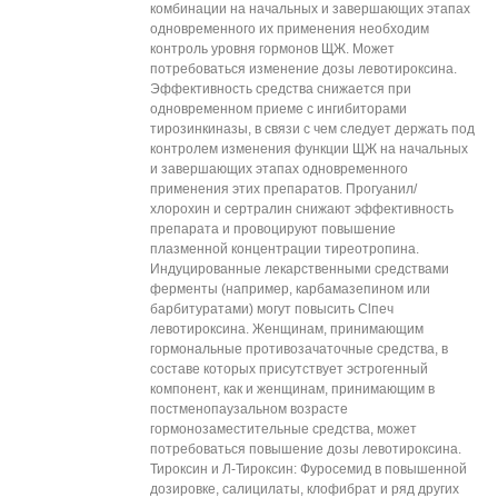
комбинации на начальных и завершающих этапах
одновременного их применения необходим
контроль уровня гормонов ЩЖ. Может
потребоваться изменение дозы левотироксина.
Эффективность средства снижается при
одновременном приеме с ингибиторами
тирозинкиназы, в связи с чем следует держать под
контролем изменения функции ЩЖ на начальных
и завершающих этапах одновременного
применения этих препаратов. Прогуанил/
хлорохин и сертралин снижают эффективность
препарата и провоцируют повышение
плазменной концентрации тиреотропина.
Индуцированные лекарственными средствами
ферменты (например, карбамазепином или
барбитуратами) могут повысить Сlпеч
левотироксина. Женщинам, принимающим
гормональные противозачаточные средства, в
составе которых присутствует эстрогенный
компонент, как и женщинам, принимающим в
постменопаузальном возрасте
гормонозаместительные средства, может
потребоваться повышение дозы левотироксина.
Тироксин и Л-Тироксин: Фуросемид в повышенной
дозировке, салицилаты, клофибрат и ряд других