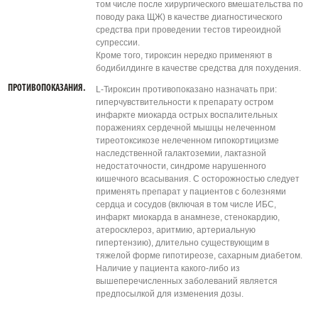
том числе после хирургического вмешательства по
поводу рака ЩЖ) в качестве диагностического
средства при проведении тестов тиреоидной
супрессии.
Кроме того, тироксин нередко применяют в
бодибилдинге в качестве средства для похудения.
ПРОТИВОПОКАЗАНИЯ.
L-Тироксин противопоказано назначать при:
гиперчувствительности к препарату остром
инфаркте миокарда острых воспалительных
поражениях сердечной мышцы нелеченном
тиреотоксикозе нелеченном гипокортицизме
наследственной галактоземии, лактазной
недостаточности, синдроме нарушенного
кишечного всасывания. С осторожностью следует
применять препарат у пациентов с болезнями
сердца и сосудов (включая в том числе ИБС,
инфаркт миокарда в анамнезе, стенокардию,
атеросклероз, аритмию, артериальную
гипертензию), длительно существующим в
тяжелой форме гипотиреозе, сахарным диабетом.
Наличие у пациента какого-либо из
вышеперечисленных заболеваний является
предпосылкой для изменения дозы.