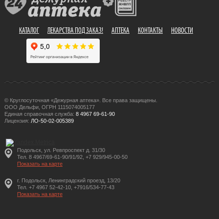
КАТАЛОГ
ЛЕКАРСТВА ПОД ЗАКАЗ!
АПТЕКА
КОНТАКТЫ
НОВОСТИ
© Круглосуточная «Дежурная аптека». Все права защищены.
ООО Дельфи, ОГРН 1115074005177
Единая справочная служба:
8 4967 69-61-90
Лицензия:
ЛО-50-02-005389
Подольск, ул. Ревпроспект д. 31/30
Тел. 8 4967/69-61-90/91/92, +7 929/945-00-50
Показать на карте
г. Подольск, Ленинградский проезд, 13/20
Тел. +7 4967 52-42-10, +7916/534-77-43
Показать на карте