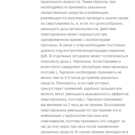
преклонного возраста). Таким образом, при
необходимости принимать указанные
лекарственные средства в комбинации,
рекомендуется регулярно проводить анализ крови
на свертываемость, и, если это целесообразно,
уменьшить дозу антикоагулянтов. Действие
левотироксина может нарушаться при
одновременном приеме с ингибиторами
протеазы. В связи с этим необходимо постоянно
держать под контролем концентрацию гормонов
ЩЖ. В отдельных ситуациях может потребоваться
пересмотр дозы L-Тироксина. Колестирамин и
колестипол замедляют абсорбцию левотироксина,
поэтому L-Тироксин необходимо принимать не
менее чем за 4-5 часов до приема указанных
средств. Препараты, в составе которых
присутствует алюминий, карбонат кальция или
железо, могут уменьшать выраженность эффектов
левотироксина, поэтому L-Тироксин принимают
как минимум за 2 часа до их приема. Всасывание
левотироксина уменьшается при приеме его в
комбинации с карбонатом лантана или
севеламером, поэтому принимать его следует за
час до или через три часа после применения
указанных средств. В случае приема препаратов в