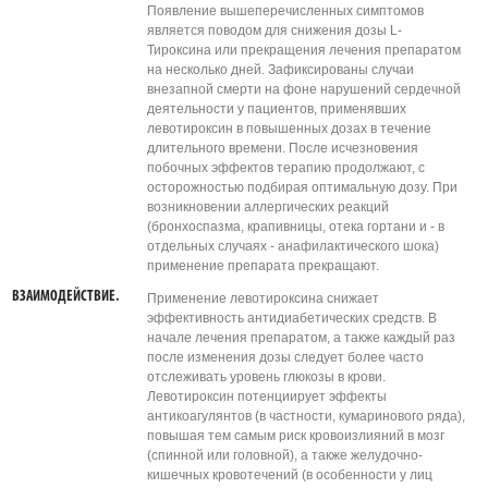
Появление вышеперечисленных симптомов
является поводом для снижения дозы L-
Тироксина или прекращения лечения препаратом
на несколько дней. Зафиксированы случаи
внезапной смерти на фоне нарушений сердечной
деятельности у пациентов, применявших
левотироксин в повышенных дозах в течение
длительного времени. После исчезновения
побочных эффектов терапию продолжают, с
осторожностью подбирая оптимальную дозу. При
возникновении аллергических реакций
(бронхоспазма, крапивницы, отека гортани и - в
отдельных случаях - анафилактического шока)
применение препарата прекращают.
ВЗАИМОДЕЙСТВИЕ.
Применение левотироксина снижает
эффективность антидиабетических средств. В
начале лечения препаратом, а также каждый раз
после изменения дозы следует более часто
отслеживать уровень глюкозы в крови.
Левотироксин потенциирует эффекты
антикоагулянтов (в частности, кумаринового ряда),
повышая тем самым риск кровоизлияний в мозг
(спинной или головной), а также желудочно-
кишечных кровотечений (в особенности у лиц