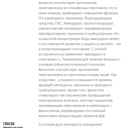
веществ способствуют вытеснению
левотироксина из плазменных протеинов, что в
свою очередь провоцирует повышение фракции
fT4 (свободного тироксина). Йодсодержащие
средства, ГКС, Амиодарон, пропилтиоурацил,
симпатолитики ингибируют периферическое
преобразование тироксина в трийодтиронин. Из-
за высокой концентрации йода амиодарон может
стать причиной развития у пациента как гипо-, так
и гипертиреоидного состояния. С особой
осторожностью применяют амиодарон в
сочетании с L-Тироксином для лечения больных с
узловым зобом неуточненной этиологии.
Фенитоин способствует вытеснению
левотироксина из протеинов плазмы крови. Как
следствие - у пациента повышается уровень
фракций свободного тироксина и свободного
трийодтиронина. Кроме того, фенитоин
стимулирует метаболические превращения
левотироксина в печени, поэтому пациентам,
принимающим левотироксин в комбинации с
фенитоином, рекомендован постоянный
мониторинг концентрации гормонов ЩЖ.
СПОСОБ
Суточную дозу препарата определяют