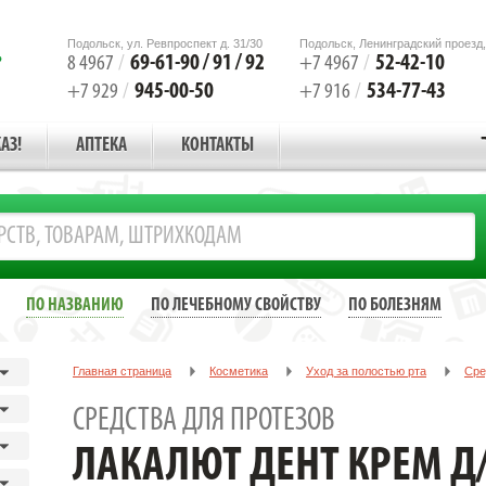
Подольск, ул. Ревпроспект д. 31/30
Подольск, Ленинградский проезд,
69-61-90 / 91 / 92
52-42-10
8 4967
/
+7 4967
/
945-00-50
534-77-43
+7 929
/
+7 916
/
АЗ!
АПТЕКА
КОНТАКТЫ
ПО НАЗВАНИЮ
ПО ЛЕЧЕБНОМУ СВОЙСТВУ
ПО БОЛЕЗНЯМ
Главная страница
Косметика
Уход за полостью рта
Сре
ЛАКАЛЮТ ДЕНТ КРЕМ Д/ФИКС. ЗУБН. ПРОТЕЗОВ 40МЛ. [LACALUT]
СРЕДСТВА ДЛЯ ПРОТЕЗОВ
ЛАКАЛЮТ ДЕНТ КРЕМ Д/