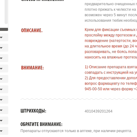
предварительно очищенных п
плотно прижать к челюсти на
возможен через 5 минут пос
использования тюбик необхо
Крем для фиксации съемных 
ОПИСАНИЕ.
прослойку между протезом и
повреждение (натертости, во
на длительное время (до 24 ч
разговаривать, не боясь поп
наносить на влажные протез
1) Описание препарата взята
ВНИМАНИЕ:
совпадать с инструкцией на у
2) Для предоставлении допо
вопрос фармацевту по телефо
945-00-50 или через форму <
ШТРИХКОДЫ:
4010439201264
ОБРАТИТЕ ВНИМАНИЕ:
Препараты отпускаются только в аптеке, при наличии рецепта.