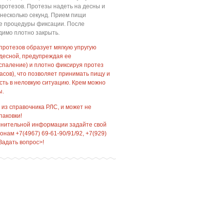
ротезов. Протезы надеть на десны и
 несколько секунд. Прием пищи
ле процедуры фиксации. После
димо плотно закрыть.
протезов образует мягкую упругую
 десной, предупреждая ее
спаление) и плотно фиксируя протез
асов), что позволяет принимать пищу и
асть в неловкую ситуацию. Крем можно
ы.
 из справочника РЛС, и может не
паковки!
лнительной информации задайте свой
нам +7(4967) 69-61-90/91/92, +7(929)
Задать вопрос>!