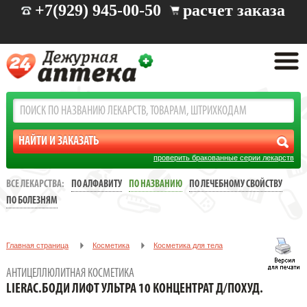
+7(929) 945-00-50
расчет заказа
проверить бракованные серии лекарств
ВСЕ ЛЕКАРСТВА:
ПО АЛФАВИТУ
ПО НАЗВАНИЮ
ПО ЛЕЧЕБНОМУ СВОЙСТВУ
ПО БОЛЕЗНЯМ
Главная страница
Косметика
Косметика для тела
Антицеллюлитная косметика
АНТИЦЕЛЛЮЛИТНАЯ КОСМЕТИКА
Lierac.Боди Лифт ультра 10 концентрат д/похуд.
LIERAC.БОДИ ЛИФТ УЛЬТРА 10 КОНЦЕНТРАТ Д/ПОХУД.