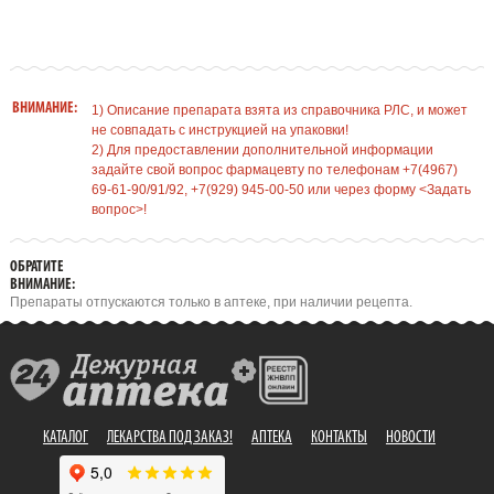
ВНИМАНИЕ:
1) Описание препарата взята из справочника РЛС, и может
не совпадать с инструкцией на упаковки!
2) Для предоставлении дополнительной информации
задайте свой вопрос фармацевту по телефонам +7(4967)
69-61-90/91/92, +7(929) 945-00-50 или через форму <Задать
вопрос>!
ОБРАТИТЕ
ВНИМАНИЕ:
Препараты отпускаются только в аптеке, при наличии рецепта.
КАТАЛОГ
ЛЕКАРСТВА ПОД ЗАКАЗ!
АПТЕКА
КОНТАКТЫ
НОВОСТИ