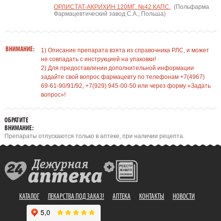
ОРЛИСТАТ-АКРИХИН 120МГ. №42 КАПС.
(Польфарма
Фармацевтический завод С.А., Польша)
ВНИМАНИЕ:
1) Описание препарата взята из справочника РЛС, и может
не совпадать с инструкцией на упаковки!
2) Для предоставлении дополнительной информации
задайте свой вопрос фармацевту по телефонам +7(4967)
69-61-90/91/92, +7(929) 945-00-50 или через форму «Задать
вопрос»!
ОБРАТИТЕ
ВНИМАНИЕ:
Препараты отпускаются только в аптеке, при наличии рецепта.
КАТАЛОГ
ЛЕКАРСТВА ПОД ЗАКАЗ!
АПТЕКА
КОНТАКТЫ
НОВОСТИ