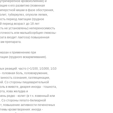
внутричерепное кровоизлияние) и
ющие к его развитию (язвенная
иперстной кишки в фазе обострения,
лит, туберкулез, опухоли легких,
сть период лактации (грудное
 период возраст до 18 лет
сть не установлены) непереносимость
аточность или мальабсорбция глюкозы-
парата входит лактоза) повышенная
там препарата.
казан к применению при
тации (грудного вскармливания).
 реакций: часто (>1/100, 1/1000, 1/10
- головная боль, головокружение,
утанность сознания, галлюцинации,
ий. Со стороны пищеварительной
боль в животе, диарея иногда - тошнота,
ота, язва желудка и
нь редко - колит (в т.ч. язвенный или
. Со стороны гепато-билиарной
тит, повышение активности печеночных
темы кроветворения: иногда -