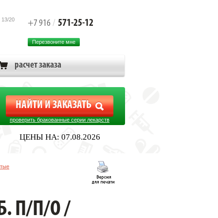
 13/20
571-25-12
+7 916
/
Перезвоните мне
расчет заказа
проверить бракованные серии лекарств
ЦЕНЫ НА: 07.08.2026
стые
. П/П/О /