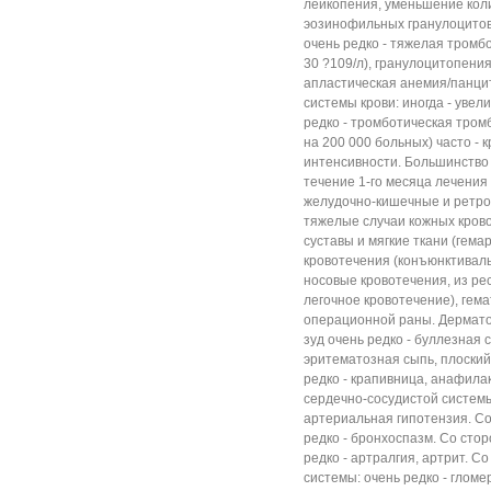
лейкопения, уменьшение кол
эозинофильных гранулоцитов
очень редко - тяжелая тромб
30 ?109/л), гранулоцитопения
апластическая анемия/панци
системы крови: иногда - уве
редко - тромботическая тром
на 200 000 больных) часто -
интенсивности. Большинство 
течение 1-го месяца лечения
желудочно-кишечные и ретро
тяжелые случаи кожных крово
суставы и мягкие ткани (гема
кровотечения (конъюнктиваль
носовые кровотечения, из ре
легочное кровотечение), гема
операционной раны. Дерматол
зуд очень редко - буллезная
эритематозная сыпь, плоский
редко - крапивница, анафила
сердечно-сосудистой системы:
артериальная гипотензия. С
редко - бронхоспазм. Со сто
редко - артралгия, артрит. 
системы: очень редко - глом