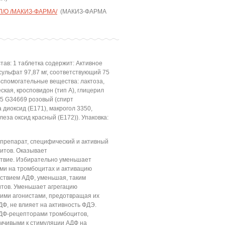
П/О /МАКИЗ-ФАРМА/
(МАКИЗ-ФАРМА
тав: 1 таблетка содержит: Активное
сульфат 97,87 мг, соответствующий 75
Вспомогательные вещества: лактоза,
кая, кросповидон (тип А), глицерил
 85 G34669 розовый (спирт
 диоксид (Е171), макрогол 3350,
леза оксид красный (Е172)). Упаковка:
препарат, специфический и активный
итов. Оказывает
твие. Избирательно уменьшает
ми на тромбоцитах и активацию
ействием АДФ, уменьшая, таким
итов. Уменьшает агрегацию
гими агонистами, предотвращая их
Ф, не влияет на активность ФДЭ.
ДФ-рецепторами тромбоцитов,
мчивыми к стимуляции АДФ на