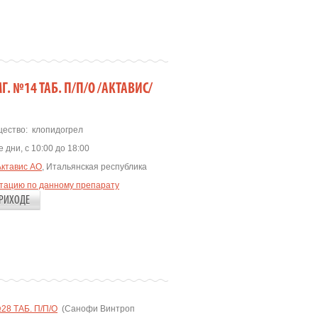
. №14 ТАБ. П/П/О /АКТАВИС/
ество:
клопидогрел
 дни, с 10:00 до 18:00
Актавис АО
, Итальянская республика
ьтацию по данному препарату
РИХОДЕ
8 ТАБ. П/П/О
(Санофи Винтроп