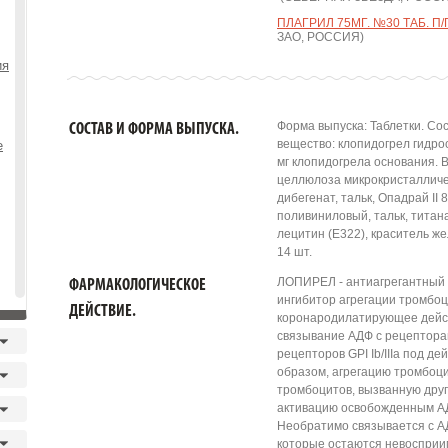
ПЛАГРИЛ 75МГ. №30 ТАБ. П/
ЗАО, РОССИЯ)
ия
Форма выпуска: Таблетки. Сос
СОСТАВ И ФОРМА ВЫПУСКА.
вещество: клопидогрел гидро
е
мг клопидогрела основания. 
целлюлоза микрокристалличес
дибегенат, тальк, Опадрай II
поливиниловый, тальк, титана
лецитин (Е322), краситель же
14 шт.
ЛОПИРЕЛ - антиагрегантный 
ФАРМАКОЛОГИЧЕСКОЕ
ингибитор агрегации тромбоц
ДЕЙСТВИЕ.
коронародилатирующее дейс
связывание АДФ с рецептора
рецепторов GPI Ib/IIIa под д
образом, агрегацию тромбоц
тромбоцитов, вызванную дру
активацию освобожденным АД
Необратимо связывается с А
которые остаются невосприи