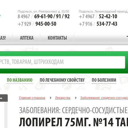
Подольск, ул. Ревпроспект д. 31/30
Подольск, Ленинградский проезд,
69-61-90 / 91 / 92
52-42-10
8 4967
/
+7 4967
/
945-00-50
534-77-43
+7 929
/
+7 916
/
АЗ!
АПТЕКА
КОНТАКТЫ
ПО НАЗВАНИЮ
ПО ЛЕЧЕБНОМУ СВОЙСТВУ
ПО БОЛЕЗНЯМ
Главная страница
Лекарства
Заболевания: сердечно-сосуди
ЛОПИРЕЛ 75МГ. №14 ТАБ. П/П/О /АКТАВИС/
ЗАБОЛЕВАНИЯ: СЕРДЕЧНО-СОСУДИСТЫЕ
ЛОПИРЕЛ 75МГ. №14 ТАБ