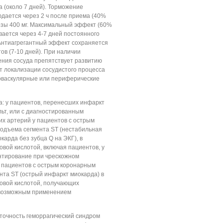
 (около 7 дней). Торможение
дается через 2 ч после приема (40%
озы 400 мг. Максимальный эффект (60%
вается через 4-7 дней постоянного
. Антиагрегантный эффект сохраняется
ов (7-10 дней). При наличии
ения сосуда препятствует развитию
т локализации сосудистого процесса
оваскулярные или периферические
: у пациентов, перенесших инфаркт
ьт, или с диагностированным
х артерий у пациентов с острым
одъема сегмента ST (нестабильная
карда без зубца Q на ЭКГ), в
вой кислотой, включая пациентов, у
нтирование при чрескожном
 пациентов с острым коронарным
та ST (острый инфаркт миокарда) в
овой кислотой, получающих
 возможным применением
точность геморрагический синдром