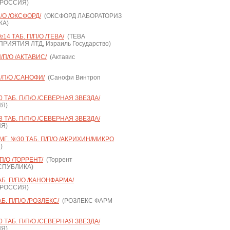
 РОССИЯ)
/О /ОКСФОРД/
(ОКСФОРД ЛАБОРАТОРИЗ
КА)
4 ТАБ. П/П/О /ТЕВА/
(ТЕВА
ИЯТИЯ ЛТД, Израиль Государство)
/П/О /АКТАВИС/
(Актавис
/П/О /САНОФИ/
(Санофи Винтроп
 ТАБ. П/П/О /СЕВЕРНАЯ ЗВЕЗДА/
ИЯ)
 ТАБ. П/П/О /СЕВЕРНАЯ ЗВЕЗДА/
ИЯ)
Г. №30 ТАБ. П/П/О /АКРИХИН/МИКРО
)
П/О /ТОРРЕНТ/
(Торрент
ЕСПУБЛИКА)
Б. П/П/О /КАНОНФАРМА/
 РОССИЯ)
. П/П/О /РОЗЛЕКС/
(РОЗЛЕКС ФАРМ
 ТАБ. П/П/О /СЕВЕРНАЯ ЗВЕЗДА/
ИЯ)