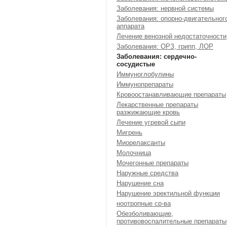
Заболевания: нервной системы
Заболевания: опорно-двигательног
аппарата
Лечение венозной недостаточности
Заболевания: ОРЗ, грипп, ЛОР
Заболевания: сердечно-
сосудистые
Иммуноглобулины
Иммунопрепараты
Кровоостанавливающие препараты
Лекарственные препараты
разжижающие кровь
Лечение угревой сыпи
Мигрень
Миорелаксанты
Молочница
Мочегонные препараты
Наружные средства
Нарушение сна
Нарушение эректильной функции
ноотропные ср-ва
Обезболивающие,
противовоспалительные препараты