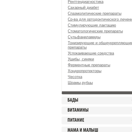
Рентгендиагностика
Сахарный диабет
Спазмолитические препараты
Ср-ва для ортодонтического лечен
Стимулирующие лактацию
Стоматологические препараты
Сульфаниламиды
Тонизирующие и общеукрепляющи
препараты
Успокаивающие средства
Ушибы, синяки
Ферментные препараты
Хондропротекторы
Чесотка
Шрамы,рубцы
БАДЫ
ВИТАМИНЫ
ПИТАНИЕ
МАМА И МАЛЫШ