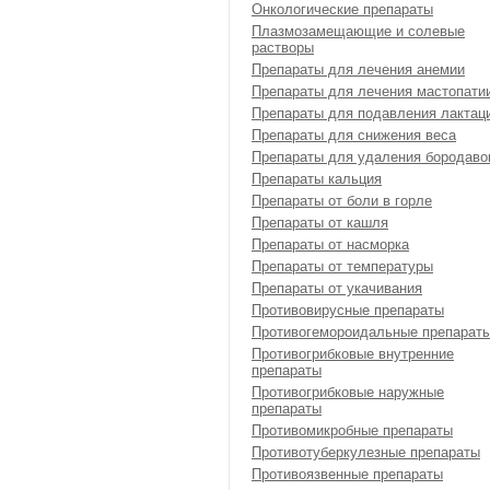
Онкологические препараты
Плазмозамещающие и солевые
растворы
Препараты для лечения анемии
Препараты для лечения мастопати
Препараты для подавления лактац
Препараты для снижения веса
Препараты для удаления бородаво
Препараты кальция
Препараты от боли в горле
Препараты от кашля
Препараты от насморка
Препараты от температуры
Препараты от укачивания
Противовирусные препараты
Противогемороидальные препарат
Противогрибковые внутренние
препараты
Противогрибковые наружные
препараты
Противомикробные препараты
Противотуберкулезные препараты
Противоязвенные препараты