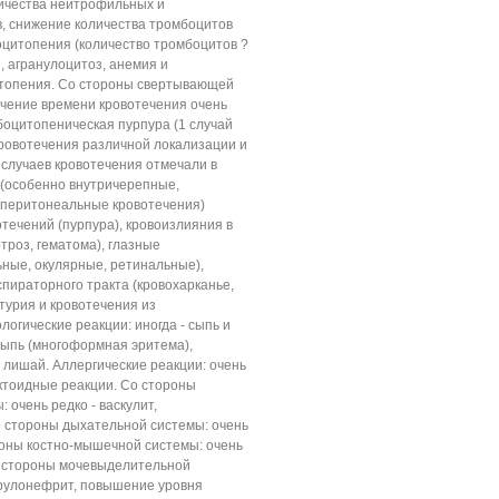
ичества нейтрофильных и
, снижение количества тромбоцитов
оцитопения (количество тромбоцитов ?
, агранулоцитоз, анемия и
топения. Со стороны свертывающей
личение времени кровотечения очень
боцитопеническая пурпура (1 случай
 кровотечения различной локализации и
случаев кровотечения отмечали в
 (особенно внутричерепные,
перитонеальные кровотечения)
течений (пурпура), кровоизлияния в
ртроз, гематома), глазные
ные, окулярные, ретинальные),
спираторного тракта (кровохарканье,
турия и кровотечения из
огические реакции: иногда - сыпь и
 сыпь (многоформная эритема),
 лишай. Аллергические реакции: очень
ктоидные реакции. Со стороны
 очень редко - васкулит,
о стороны дыхательной системы: очень
роны костно-мышечной системы: очень
Со стороны мочевыделительной
ерулонефрит, повышение уровня