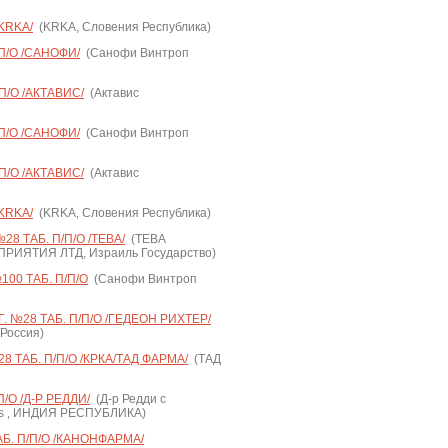
/KRKA/
(KRKA, Словения Республика)
П/О /САНОФИ/
(Санофи Винтроп
П/О /АКТАВИС/
(Актавис
П/О /САНОФИ/
(Санофи Винтроп
П/О /АКТАВИС/
(Актавис
/KRKA/
(KRKA, Словения Республика)
8 ТАБ. П/П/О /ТЕВА/
(ТЕВА
ИЯТИЯ ЛТД, Израиль Государство)
00 ТАБ. П/П/О
(Санофи Винтроп
 №28 ТАБ. П/П/О /ГЕДЕОН РИХТЕР/
/Россия)
 ТАБ. П/П/О /КРКА/ТАД ФАРМА/
(ТАД
/О /Д-Р РЕДДИ/
(Д-р Редди с
Y's , ИНДИЯ РЕСПУБЛИКА)
Б. П/П/О /КАНОНФАРМА/