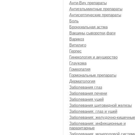
Анти-Вич препараты
Антигельминтные препараты
Антисептические препараты
Боль
Бронхиальная астма
Вакцины,сыворотки,фаги
Варикоз
Витилиго
Герпес
Гинекология и акушерство
Глаукома
Гомеопатия
Гормональные препараты
Дерматология
Заболевания глаз
Заболевания печени
Заболевания ушей
Заболевания щитовидной железы
Заболевания: глаз и ушей
Заболевания: желудочно-кишечные
Заболевания: инфекционные и
паразитарные
Заболевания: мочеполовой систем