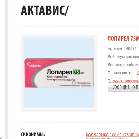
АКТАВИС/
ЛОПИРЕЛ 75МГ
Артикул:
149971
Действующее вещ
Доставка:
рабочие
Производитель:
Получить консул
СООБЩИТЬ О П
СИНОНИМЫ:
КОПЛАВИКС 100МГ.+75МГ. №2
ы