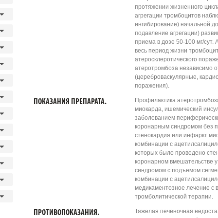
протяжении жизненного цикла
агрегации тромбоцитов наблю
ингибирование) начальной д
подавление агрегации) разви
приема в дозе 50-100 мг/сут
весь период жизни тромбоцит
атеросклеротического пораж
атеротромбоза независимо о
(цереброваскулярные, карди
поражения).
Профилактика атеротромбоза
ПОКАЗАНИЯ ПРЕПАРАТА.
миокарда, ишемический инсул
заболеванием периферически
коронарным синдромом без п
стенокардия или инфаркт мио
комбинации с ацетилсалицило
которых было проведено сте
коронарном вмешательстве у
синдромом с подъемом сегмен
комбинации с ацетилсалицил
медикаментозное лечение с
тромболитической терапии.
Тяжелая печеночная недоста
ПРОТИВОПОКАЗАНИЯ.