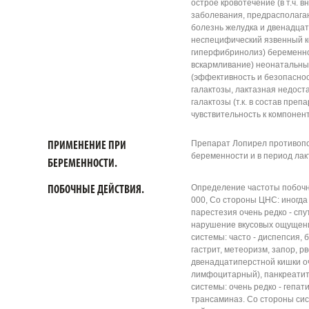
острое кровотечение (в т.ч. 
заболевания, предрасполага
болезнь желудка и двенадцат
неспецифический язвенный ко
гиперфибринолиз) беременно
вскармливание) неонатальный
(эффективность и безопасно
галактозы, лактазная недост
галактозы (т.к. в состав пре
чувствительность к компонен
Препарат Лопирел противопо
ПРИМЕНЕНИЕ ПРИ
беременности и в период лак
БЕРЕМЕННОСТИ.
Определение частоты побочных
ПОБОЧНЫЕ ДЕЙСТВИЯ.
000, Со стороны ЦНС: иногда 
парестезия очень редко - сп
нарушение вкусовых ощущен
системы: часто - диспепсия, 
гастрит, метеоризм, запор, рв
двенадцатиперстной кишки оче
лимфоцитарный), панкреатит
системы: очень редко - гепа
трансаминаз. Со стороны сис